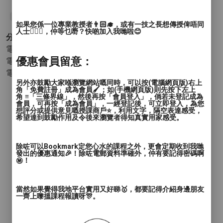
#社工
#STEAM
#工作坊
#體驗班
#藍牙喇叭
#創科
#電子手工
如果您係一位專業教授者👨🏻‍🎓，或有一技之長想傳授俾唔同
人士🙋🏻‍♂️，仲等乜嘢？快啲加入我哋啦😊
分類 :
電腦和科技 - 程式設計
優惠會員留意：
電腦和科技 - 流行電子玩意
電腦和科技 - 其他(電腦和科技)
另外亦鼓勵大家喺瀏覽網站嘅同時，可以按(電腦網頁版)右上
角「免費註冊」成為會員🖌️；如(手機網頁版)則先按下左上
角 ≡「三條界線」，然後再按「會員登入」，倘若未登記成為
會員，可再按「成為會員」，一經登記後，可立即登入，為您
想評分或提供意見嘅授課商戶⭐️，利用文字，隔空表達感受，
希望達到鼓勵作用及令後來瀏覽者得知真實用家感受。
除咗可以Bookmark定您心水的課程之外，更會定期收到我哋
發出的優惠通知🎉！除咗電郵資料準確外，仲有要記得密碼啊
㊙️！
當然如果覺得我地平台實用又好睇🥇，都要記得介紹身邊朋友
一齊上嚟搵課程報讀呀🎊。