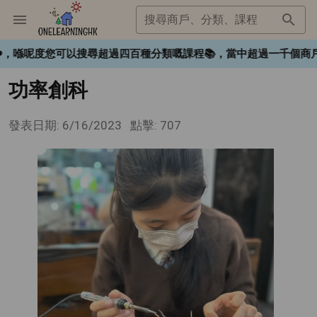
搜尋商戶、分類、課程
gHK❤️，喺呢度您可以搜尋超過四百種分類嘅課程📚，當中超過一千
功率創科
發表日期: 6/16/2023
點擊: 707