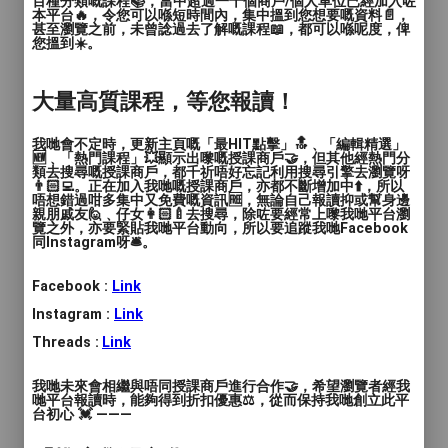
百種分類嘅課程📚，當中超過一千個商戶/個人單位已經加入咗
本平台🔥，令您可以喺短時間內，集中搵到您想要嘅資料📄，
時間
: 90分鐘
甚至瀏覽之前，未曾諗過去了解嘅課程📖，都可以喺呢度，俾
您搵到☀️。
價錢
: 個別查詢
大量高質課程，等您報讀！
服務地區
: 沙田區
我哋會不定時，更新主頁嘅「最HIT點擊」🔝﹑「編輯精選」
<電子手工- 藍芽喇叭體驗班及合作發佈會>
🆕﹑「熱門課程」💥顯示出嚟嘅授課商戶🤝，但其他經熱門分
類去搜尋嘅授課商戶，都千祈唔好忘記利用搜尋引擎去瀏覽呀
👨🏻‍💻。正在加入我哋嘅授課商戶，亦都不斷增加中⬆️，所以
唔想錯過咁多集中又免費嘅資訊🆓，無論自己報讀抑或幫身邊
唔識電子 / STEAM而又想用佢黎帶組?
親朋戚友🙋﹑仔女👩🏻‍🍼去搜尋，除咗要經常上嚟我哋平台瀏
覽之外，亦要緊貼我哋平台動向，所以要追蹤我哋Facebook
參加以下既發佈會，佢一定幫到您!
同Instagram呀🛎️。
費用全免，現場還有教授大家動手試作一個
藍芽喇叭，過程中完全不需要任何軟件/編
Facebook :
Link
程，期望大家能夠親身體驗另一類別
Instagram :
Link
STEAM的展示。
Threads :
Link
**成品可供大家帶回自己的機構服務單位/
我哋未來會相繼與唔同授課商戶進行合作🤝，希望瀏覽者經我
中心/學校展示
哋平台報讀時，能夠得到折扣優惠⚖️，從而保持我哋創立此平
台初心 💓 ———