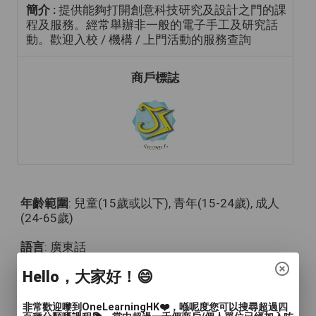
簡介 :
提供能夠打開創意科技研究及設計之門的課
程及服務。經常舉辦非一般的電子手工及研究話
動。歡迎入校 / 機構 / 上門活動的服務查詢
商戶標誌
年齡範圍
: 兒童(15歲或以下), 青年(15-24歲), 成人
(24-65歲)
語言
: 廣東話
Hello，大家好！😄
人數
: 2至4人
教學模式
: 面授
非常歡迎嚟到OneLearningHK❤️，喺呢度您可以搜尋超過四