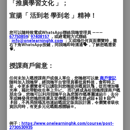
期望大家在思考活動和興趣班的時候，我們
「推廣學習文化 」；
能夠提供到在職社工更多獨特和創新的新選
擇，藉此貢獻社群。
宣揚「 活到老 學到老 」精神！
活動對象： 現職機構中心社工及學校社工
您可以隨時致電或WhatsApp聯絡我哋管理員 ———
(香港中小學均可)
67750859
/
97408157
，或經電郵方式聯絡
:
info@onelearninghk.com
；又或喺任何頁面瀏覽時，撳
右下角WhatsApp按鍵，同我哋即時溝通🗣️，了解您嘅需要
活動內容：
🧠。
1. 了解軟件/編程以外創科手作可塑性(不需
授課商戶留意：
要具有任何理科及創科經驗皆能明白及完
成)
任何未加入嘅授課商戶或個人單位，您哋都可以撳
商戶登記
隨時加入我哋💯，經我哋平台管理員審批資料後，會即時上
2. 親身理解原理及製作自帶充電功能的藍芽
架，令更多瀏覽者可以讀取到您哋提供嘅資訊🔠，從而增加曝
刺叭，組裝雷射砌割音箱
光率，藉此帶動收生率上升📈。 而已經成為咗我哋授課商戶嘅
朋友😘，您哋可以利用我哋平台為您製作嘅專屬連結®️，去分
3. 其他創科/客製課程方案
享或轉發俾您哋想推廣及宣傳嘅目標學生群👶🏻👧🏻👨🏻‍🦳
👵🏻，不再局限喺其他連結嘅固定版面設計🈵，令瀏覽者吸收
4. 3D建模及打印介紹
資訊同時，有更多元化嘅觀感體驗🔆。
5. 社福業界合作可行及需要交流
例子：
https://www.onelearninghk.com/course/post-
機構：捕噪實驗室X功率創科
2730530935