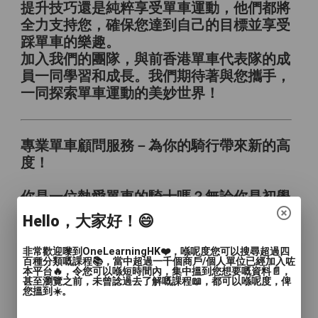
提升技巧還是純粹享受單車運動，他們都將
全力支持您，確保您達到自己的目標並享受
踩單車的樂趣。
加入我們的團隊，與前香港單車代表隊的成
員一同學習和成長。我們期待著與您攜手，
一同探索單車運動的美妙世界！
專業單車顧問服務－為你的騎行帶來新的高
度！
你是一位熱愛單車的騎士嗎？無論你是初學
者還是經驗豐富的車手，我們在這裡向您推
Hello，大家好！😄
出專業單車顧問服務，為您的騎行之旅注入
新的高度！我們的專家團隊將提供您個人化
非常歡迎嚟到OneLearningHK❤️，喺呢度您可以搜尋超過四
百種分類嘅課程📚，當中超過一千個商戶/個人單位已經加入咗
的建議和指導，幫助您選擇最適合您需求和
本平台🔥，令您可以喺短時間內，集中搵到您想要嘅資料📄，
目標的單車，並提供專業級的技術支援，讓
甚至瀏覽之前，未曾諗過去了解嘅課程📖，都可以喺呢度，俾
您搵到☀️。
您享受到無比流暢和舒適的騎行體驗。