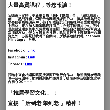
大量高質課程，等您報讀！
【服務亮點】
我哋會不定時，更新主頁嘅「最HIT點擊」🔝﹑「編輯精選」
1. 個人化建議：我們的單車顧問將根據您的
🆕﹑「熱門課程」💥顯示出嚟嘅授課商戶🤝，但其他經熱門分
需求和目標，提供專業的建議，幫助您選擇
類去搜尋嘅授課商戶，都千祈唔好忘記利用搜尋引擎去瀏覽呀
👨🏻‍💻。正在加入我哋嘅授課商戶，亦都不斷增加中⬆️，所以
最適合您的單車。不論您是想要在城市中通
唔想錯過咁多集中又免費嘅資訊🆓，無論自己報讀抑或幫身邊
親朋戚友🙋﹑仔女👩🏻‍🍼去搜尋，除咗要經常上嚟我哋平台瀏
勤、攀越山峰或者參加賽事，我們將為您量
覽之外，亦要緊貼我哋平台動向，所以要追蹤我哋Facebook
同Instagram呀🛎️。
身定制最佳方案。
Facebook :
Link
2. 品質保證：我們與頂級單車品牌和供應商
Instagram :
Link
合作，確保您獲得最高品質的單車和相關配
件。我們將幫助您選擇耐用、輕巧、高性能
Threads :
Link
的產品，讓您在每一次騎行中都能感受到卓
我哋未來會相繼與唔同授課商戶進行合作🤝，希望瀏覽者經我
越的品質。
哋平台報讀時，能夠得到折扣優惠⚖️，從而保持我哋創立此平
台初心 💓 ———
3. 技術支援：我們的專業技術團隊將提供您
「推廣學習文化 」；
全面的技術支援，包括組裝、調校、保養和
維修。無論是新手或是老手，我們會教導您
宣揚「 活到老 學到老 」精神！
如何保持單車在最佳狀態，以確保您的安全