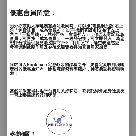
3. 品質保證：我們與優質的品牌和供應商合
作，確保您獲得品質卓越的單車和配件。我
優惠會員留意：
們的產品選擇皆經過嚴格的品質保證，讓您
放心選購。
另外亦鼓勵大家喺瀏覽網站嘅同時，可以按(電腦網頁版)右上
角「免費註冊」成為會員🖌️；如(手機網頁版)則先按下左上
角 ≡「三條界線」，然後再按「會員登入」，倘若未登記成為
會員，可再按「成為會員」，一經登記後，可立即登入，為您
4. 全方位服務：我們提供從單車選購到技術
想評分或提供意見嘅授課商戶⭐️，利用文字，隔空表達感受，
支援的全方位服務，讓您在騎行過程中無後
希望達到鼓勵作用及令後來瀏覽者得知真實用家感受。
顧之憂。我們的目標是讓您專注於享受騎行
的樂趣，而不必煩惱其他問題。
除咗可以Bookmark定您心水的課程之外，更會定期收到我哋
發出的優惠通知🎉！除咗電郵資料準確外，仲有要記得密碼啊
㊙️！
5. 社群聚焦：我們鼓勵騎行社群的發展，舉
辦各種騎行活動和培訓課程，讓您有機會結
識其他單車愛好者，建立交流和分享的平
當然如果覺得我地平台實用又好睇🥇，都要記得介紹身邊朋友
一齊上嚟搵課程報讀呀🎊。
台。
【聯絡我們】
現在就聯絡我們的專業單車顧問團隊，為您
多謝曬！
的騎行之旅注入新的高度！無論您是初學者