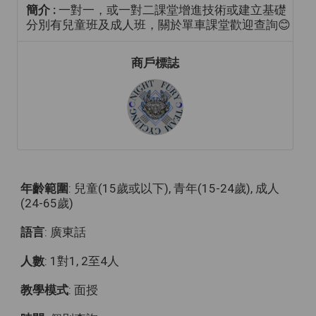
簡介 :
一對一，或一對二課堂增進技術或建立基礎
分別有兒童班及成人班，關於單車課堂歡迎查詢😊
商戶標誌
年齡範圍
: 兒童(15歲或以下), 青年(15-24歲), 成人
(24-65歲)
語言
: 廣東話
人數
: 1對1, 2至4人
教學模式
: 面授