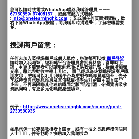
和享受無憂的騎行。
您可以隨時致電或WhatsApp聯絡我哋管理員 ———
67750859
/
97408157
，或經電郵方式聯絡
4. 騎行活動和培訓：我們定期舉辦各種騎行
:
info@onelearninghk.com
；又或喺任何頁面瀏覽時，撳
右下角WhatsApp按鍵，同我哋即時溝通🗣️，了解您嘅需要
活動和培訓課程，讓您有機會結識其他單車
🧠。
愛好者，共同分享騎行的樂趣和經驗。我們
的專業教練將為您提供實用的技巧和策略，
授課商戶留意：
幫助您提升騎行水平。
任何未加入嘅授課商戶或個人單位，您哋都可以撳
商戶登記
【為何選擇我們】
隨時加入我哋💯，經我哋平台管理員審批資料後，會即時上
架，令更多瀏覽者可以讀取到您哋提供嘅資訊🔠，從而增加曝
光率，藉此帶動收生率上升📈。 而已經成為咗我哋授課商戶嘅
1. 專業知識：我們的單車顧問團隊具有豐富
朋友😘，您哋可以利用我哋平台為您製作嘅專屬連結®️，去分
享或轉發俾您哋想推廣及宣傳嘅目標學生群👶🏻👧🏻👨🏻‍🦳
的專業知識和經驗，他們將以專業的態度和
👵🏻，不再局限喺其他連結嘅固定版面設計🈵，令瀏覽者吸收
資訊同時，有更多元化嘅觀感體驗🔆。
熱情為您提供最佳的建議和服務。
2. 個人化關注：我們重視每一位客戶的需
例子：
https://www.onelearninghk.com/course/post-
2730530935
求，並致力於提供個人化的關注和解決方
案。您將獲得與您需求相符的專屬服務，從
而實現更好的騎行體驗。
如果您係一位專業教授者👨🏻‍🎓，或有一技之長想傳授俾唔同
人士🙋🏻‍♂️，仲等乜嘢？快啲加入我哋啦😊