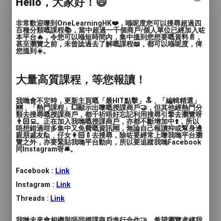
Hello，大家好！😄
鬆的跟真正的日本人或日本老師一對一來提
升基本會話能力並學習到你想要的道地日文
非常歡迎嚟到OneLearningHK❤️，喺呢度您可以搜尋超過四
百種分類嘅課程📚，當中超過一千個商戶/個人單位已經加入咗
喔!!
本平台🔥，令您可以喺短時間內，集中搵到您想要嘅資料📄，
甚至瀏覽之前，未曾諗過去了解嘅課程📖，都可以喺呢度，俾
您搵到☀️。
大家好，我們是小欣日文線上教室🐱，除了
做 #留日代辦 之外也有做線上一對一 #日文
大量高質課程，等您報讀！
家教
我們創立於 2018 年 致力於讓學生開口能說
我哋會不定時，更新主頁嘅「最HIT點擊」🔝﹑「編輯精選」
道地的日文 而成立的線上教室。
🆕﹑「熱門課程」💥顯示出嚟嘅授課商戶🤝，但其他經熱門分
類去搜尋嘅授課商戶，都千祈唔好忘記利用搜尋引擎去瀏覽呀
特別是教科書上比較學不到的用法，到現在
👨🏻‍💻。正在加入我哋嘅授課商戶，亦都不斷增加中⬆️，所以
有10大課程主題，滿足各個學員的需求
唔想錯過咁多集中又免費嘅資訊🆓，無論自己報讀抑或幫身邊
親朋戚友🙋﹑仔女👩🏻‍🍼去搜尋，除咗要經常上嚟我哋平台瀏
覽之外，亦要緊貼我哋平台動向，所以要追蹤我哋Facebook
同Instagram呀🛎️。
1️⃣日本打工度假無縫接軌先修班
2️⃣學校沒教的生活口說日文
Facebook :
Link
3️⃣一問一答理解吸收日文時勢新聞
Instagram :
Link
4️⃣讓客戶和上司都信服的商用日語
Threads :
Link
5️⃣夢想起飛從0開始
6️⃣目標滿分JLPT日文檢定得分班
我哋未來會相繼與唔同授課商戶進行合作🤝，希望瀏覽者經我