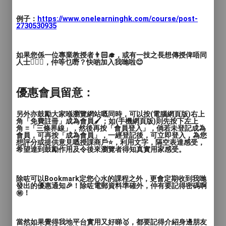
全部聽的懂但不知道在說什麼😂日文發音
例子：
https://www.onelearninghk.com/course/post-
2730530935
是否有想變得更道地呢？
是否有家長想讓小孩👧👦學習，
如果您係一位專業教授者👨🏻‍🎓，或有一技之長想傳授俾唔同
人士🙋🏻‍♂️，仲等乜嘢？快啲加入我哋啦😊
卻找不到有經驗的師資呢？💦
優惠會員留意：
讓小欣來幫您解決您的問題！
另外亦鼓勵大家喺瀏覽網站嘅同時，可以按(電腦網頁版)右上
角「免費註冊」成為會員🖌️；如(手機網頁版)則先按下左上
上課方式: Skype或其他線上視訊平台
角 ≡「三條界線」，然後再按「會員登入」，倘若未登記成為
會員，可再按「成為會員」，一經登記後，可立即登入，為您
想評分或提供意見嘅授課商戶⭐️，利用文字，隔空表達感受，
希望達到鼓勵作用及令後來瀏覽者得知真實用家感受。
上課時間 :
照您方便的時間自由排定
除咗可以Bookmark定您心水的課程之外，更會定期收到我哋
發出的優惠通知🎉！除咗電郵資料準確外，仲有要記得密碼啊
㊙️！
當然如果覺得我地平台實用又好睇🥇，都要記得介紹身邊朋友