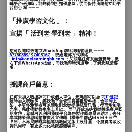
7️⃣大幅提升聽力能力的電話課程
哋平台報讀時，能夠得到折扣優惠⚖️，從而保持我哋創立此平
台初心 💓 ———
8️⃣日語作文論文研修指導班
9️⃣依學員喜好擬訂客製化服務課程
「推廣學習文化 」；
🔟兒童日文
宣揚「 活到老 學到老 」精神！
老師都是有受過專業訓練的女日籍老師
👩‍🏫
您可以隨時致電或WhatsApp聯絡我哋管理員 ———
67750859
/
97408157
，或經電郵方式聯絡
教學年資10~25年
:
info@onelearninghk.com
；又或喺任何頁面瀏覽時，撳
右下角WhatsApp按鍵，同我哋即時溝通🗣️，了解您嘅需要
🧠。
#徵學生 #找學生 - 語言(日文）
授課商戶留意：
長短期均可
任何未加入嘅授課商戶或個人單位，您哋都可以撳
商戶登記
（老師對台灣跟香港學生都有一定程度的了
隨時加入我哋💯，經我哋平台管理員審批資料後，會即時上
架，令更多瀏覽者可以讀取到您哋提供嘅資訊🔠，從而增加曝
解～，教法個人化超彈性）
光率，藉此帶動收生率上升📈。 而已經成為咗我哋授課商戶嘅
朋友😘，您哋可以利用我哋平台為您製作嘅專屬連結®️，去分
享或轉發俾您哋想推廣及宣傳嘅目標學生群👶🏻👧🏻👨🏻‍🦳
單字片語不懂如何運用嗎？特別是日文文
👵🏻，不再局限喺其他連結嘅固定版面設計🈵，令瀏覽者吸收
資訊同時，有更多元化嘅觀感體驗🔆。
法，