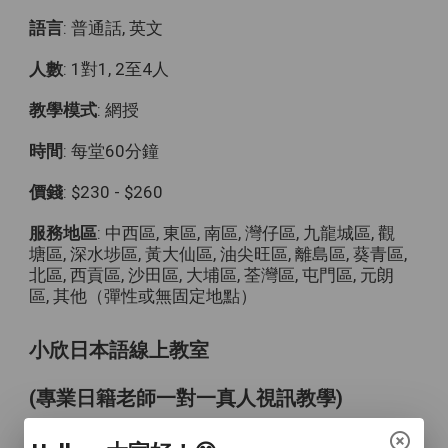
語言
: 普通話, 英文
人數
: 1對1, 2至4人
教學模式
: 網授
時間
: 每堂60分鐘
價錢
: $230 - $260
服務地區
: 中西區, 東區, 南區, 灣仔區, 九龍城區, 觀
塘區, 深水埗區, 黃大仙區, 油尖旺區, 離島區, 葵青區,
北區, 西貢區, 沙田區, 大埔區, 荃灣區, 屯門區, 元朗
區, 其他（彈性或無固定地點）
小欣日本語線上教室
(專業日籍老師一對一真人視訊教學)
透過skype的方式,讓你在家裡也可以輕輕鬆