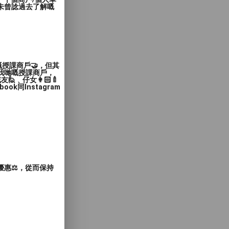
未曾諗過去了解嘅
嘅授課商戶🤝，但其
入我哋嘅授課商戶，
﹑仔女👩🏻‍🍼
同Instagram
惠⚖️，從而保持