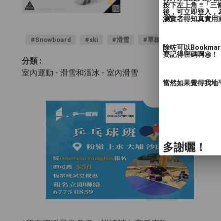
按下左上角 ≡「
後，可立即登入，
瀏覽者得知真實用
#Snowboard
#ski
#滑雪
#單板
#雙板
除咗可以Bookm
要記得密碼啊㊙️！
分類 :
室內運動 - 滑雪和溜冰
- 室內滑雪
當然如果覺得我地
多謝曬！