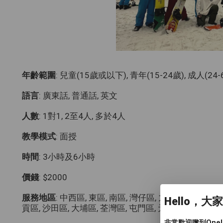
年齡範圍
: 兒童(15歲或以下), 青年(15-24歲), 成人(24-
語言
: 廣東話, 普通話, 英文
人數
: 1對1, 2至4人, 多於4人
教學模式
: 面授
時間
: 3小時及6小時
價錢
: $2000
服務地區
: 中西區, 東區, 南區, 灣仔區, 九龍城區, 觀塘區
Hello，大
貢區, 沙田區, 大埔區, 荃灣區, 屯門區, 元朗區, 其
非常歡迎嚟到One