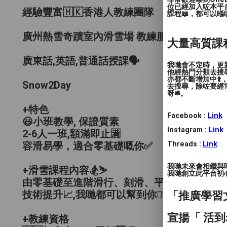
位已經加入咗本平
經驗豐富🇭🇰香港人教練團隊
課程📖，都可以喺
廣州熱雪奇蹟室內滑雪場 教練服務
大量高質課
廣東話,英語,普通話授課🗣️
我哋會不定時，更新
他經熱門分類去搜尋
亦都不斷增加中⬆️
Snow2Day
去搜尋，除咗要經常
呀🛎️。
+特色
Facebook :
Link
😃小班教學, 保證質素
Instagram :
Link
2-6人一班,額滿即止🈵
Threads :
Link
容滑易學，適合零基礎嘅你✅
我哋未來會相繼與
+滑雪課程內容🏂⛷️
我哋創立此平台初心 
由零基礎至進階滑行、刻滑、平花、公園基礎
技術提升📈,我哋都可以幫到你👍🏻👍🏻👍🏻
「推廣學習
宣揚「 活到
+教練資格