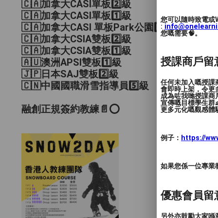
🇨🇦加拿大CASI單板2️⃣級
🇨🇦加拿大CASI單板1️⃣級
您可以隨時致電或W
🇨🇦加拿大CASI 單板Park公園1️⃣級
:
info@onelearn
您嘅需要🧠。
🇨🇦加拿大CSIA雙板2️⃣級
🇨🇦加拿大CSIA雙板1️⃣級
授課商戶留
🇦🇺澳洲APSI雙板1️⃣級
🇯🇵日本SAJ雙板2️⃣級
任何未加入嘅授課
🇨🇳中國國職滑雪指導員5️⃣級
會即時上架，令更
成為咗我哋授課商
宣傳嘅目標學生群👶
融創正規簽約教練📄⭕️
更多元化嘅觀感體驗
例子：
https://w
如果您係一位專業教授
優惠會員留
另外亦鼓勵大家喺瀏