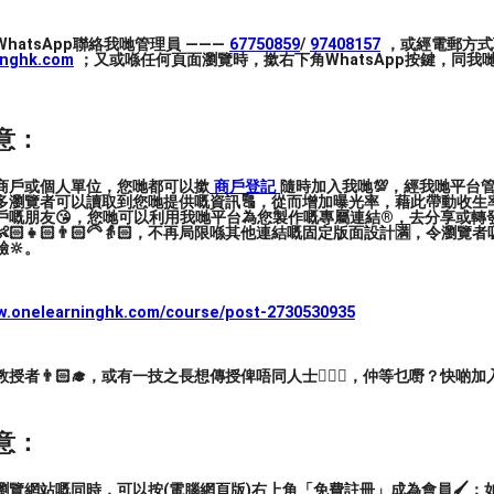
hatsApp聯絡我哋管理員 ———
67750859
/
97408157
，或經電郵方式
inghk.com
；又或喺任何頁面瀏覽時，撳右下角WhatsApp按鍵，同我哋
意：
商戶或個人單位，您哋都可以撳
商戶登記
隨時加入我哋💯，經我哋平台
多瀏覽者可以讀取到您哋提供嘅資訊🔠，從而增加曝光率，藉此帶動收生率
戶嘅朋友😘，您哋可以利用我哋平台為您製作嘅專屬連結®️，去分享或轉
🏻👧🏻👨🏻‍🦳👵🏻，不再局限喺其他連結嘅固定版面設計🈵，令瀏
🔆。
ww.onelearninghk.com/course/post-2730530935
者👨🏻‍🎓，或有一技之長想傳授俾唔同人士🙋🏻‍♂️，仲等乜嘢？快啲加
意：
覽網站嘅同時，可以按(電腦網頁版)右上角「免費註冊」成為會員🖌️；如