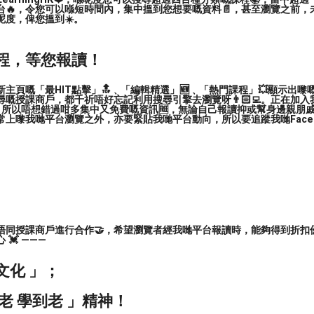
台🔥，令您可以喺短時間內，集中搵到您想要嘅資料📄，甚至瀏覽之前，
呢度，俾您搵到☀️。
程，等您報讀！
主頁嘅「最HIT點擊」🔝﹑「編輯精選」🆕﹑「熱門課程」💥顯示出嚟
嘅授課商戶，都千祈唔好忘記利用搜尋引擎去瀏覽呀👨🏻‍💻。正在加
，所以唔想錯過咁多集中又免費嘅資訊🆓，無論自己報讀抑或幫身邊親朋戚友🙋
上嚟我哋平台瀏覽之外，亦要緊貼我哋平台動向，所以要追蹤我哋Facebook
唔同授課商戶進行合作🤝，希望瀏覽者經我哋平台報讀時，能夠得到折扣優
💓 ———
入門
文化 」；
老 學到老 」精神！