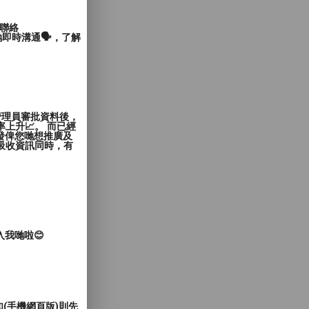
聯絡
即時溝通🗣️，了解
管理員審批資料後，
上升📈。 而已經
發俾您哋想推廣及
覽者吸收資訊同時，有
入我哋啦😊
(手機網頁版)則先