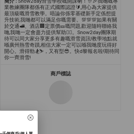
簡介 :
Snow2day滑雪學校嘅開課喇！🎊🎉我哋嘅專
業教練團隊都係有正式國際認證🔰,用心為大家提供
最頂級嘅滑雪教學。唔論你係零基礎新手定係想提
升技術,我哋都可以滿足你嘅需要。💯💯💯如果有關
於交通🚅、酒店🏢定票價🎫嘅問題,歡迎隨時聯絡我
哋,我哋一定會盡力提供幫助👌🏻。Snow2day團隊期
待可以同大家分享更多有趣嘅滑雪資訊!教學地點就
喺廣州熱雪奇蹟,相信大家一定可以喺我哋度玩得好
開心。滑得勁🏂⛷️，又有型😎。快d黎報名啦!期待同
你一齊滑雪!
商戶標誌
過一千個商戶/個人單