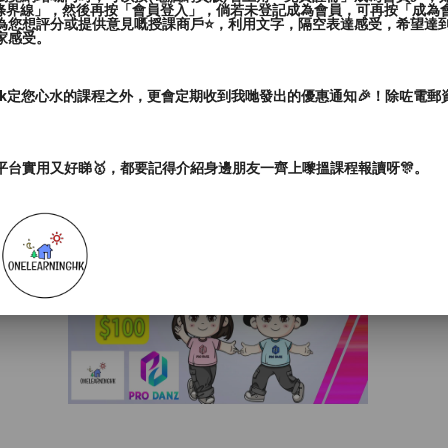
三條界線」，然後再按「會員登入」，倘若未登記成為會員，可再按「成為
為您想評分或提供意見嘅授課商戶⭐️，利用文字，隔空表達感受，希望達
家感受。
ark定您心水的課程之外，更會定期收到我哋發出的優惠通知🎉！除咗電
平台實用又好睇🥇，都要記得介紹身邊朋友一齊上嚟搵課程報讀呀🎊。