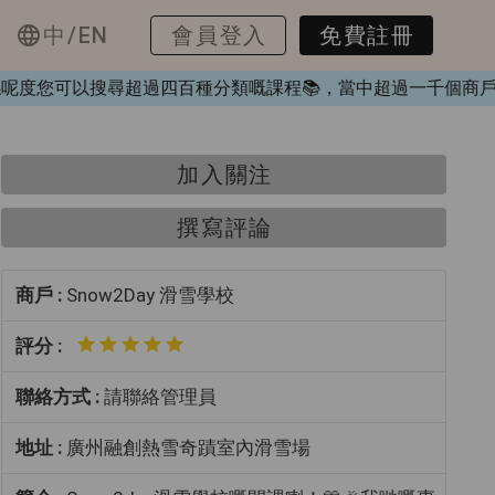
中/EN
會員登入
免費註冊
❤️，喺呢度您可以搜尋超過四百種分類嘅課程📚，當中超過一千個
加入關注
撰寫評論
商戶 :
Snow2Day 滑雪學校
評分 :
聯絡方式 :
請聯絡管理員
地址 :
廣州融創熱雪奇蹟室內滑雪場