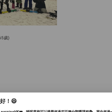
65歲)
, 深水埗區, 黃大仙區, 油尖旺區, 離島區, 葵青區, 北區, 西
家好！😄
他（彈性或無固定地點）
LearningHK❤️，喺呢度您可以搜尋超過四百種分類嘅課程📚，當中超