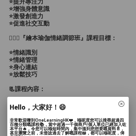
⭐️提升專注力
⭐️增強身體意識
⭐️激發創造力
⭐️促進社交互動
🧘🏻‍♀️『繪本瑜伽情緒調節班』課程目標：
⭐️情緒識別
⭐️情緒管理
⭐️身心連結
⭐️放鬆技巧
📃課程內容：
✏️運用呼吸球進行呼吸練習
Hello，大家好！😄
✏️透過音樂律動進行熱身
✏️運用(情緒/瑜伽)繪本引入
非常歡迎嚟到OneLearningHK❤️，喺呢度您可以搜尋超過四
✏️進行瑜伽小遊戲學習體式
百種分類嘅課程📚，當中超過一千個商戶/個人單位已經加入咗
本平台🔥，令您可以喺短時間內，集中搵到您想要嘅資料📄，
✏️建立靜觀習慣
甚至瀏覽之前，未曾諗過去了解嘅課程📖，都可以喺呢度，俾