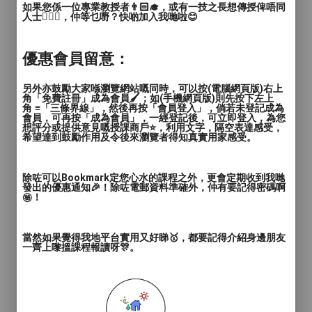
👩🏻👨🏻家長小組課的：
如果您係一位專業教授者👨🏻‍🎓，或有一技之長想傳授俾唔同
人士🙋🏻‍♂️，仲等乜嘢？快啲加入我哋啦😊
🧘🏻‍♀️「靜心爸媽學習班」（6堂）
🎶「靜觀X頌缽聲頻浴X情緒舒緩」（4-6
優惠會員留意：
堂）
🎨「禪繞X靜觀X專注當下」（4-6堂）
另外亦鼓勵大家喺瀏覽網站嘅同時，可以按(電腦網頁版)右上
角「免費註冊」成為會員🖌️；如(手機網頁版)則先按下左上
角 ≡「三條界線」，然後再按「會員登入」，倘若未登記成為
會員，可再按「成為會員」，一經登記後，可立即登入，為您
想評分或提供意見嘅授課商戶⭐️，利用文字，隔空表達感受，
希望達到鼓勵作用及令後來瀏覽者得知真實用家感受。
🏫🏫到校務務邀約🏫🏫
1 留下聯絡方法
2 我們會與 貴校/機構聯絡及協調細節
除咗可以Bookmark定您心水的課程之外，更會定期收到我哋
發出的優惠通知🎉！除咗電郵資料準確外，仲有要記得密碼啊
3 如有疑問可WhatsApp
㊙️！
🧘🏻‍♀️導師資歷：Miss Winki
當然如果覺得我地平台實用又好睇🥇，都要記得介紹身邊朋友
一齊上嚟搵課程報讀呀🎊。
⭐️ 註冊幼稚園老師
⭐️註冊幼兒中心主管
⭐️香港中文大學幼兒教育碩士
⭐️香港教育大學幼兒教育（榮譽）學士