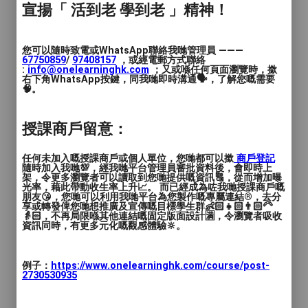
宣揚「 活到老 學到老 」精神！
改善感覺統合能力。導師予以即時及正面回
饋，讓兒童在活動中獲得成功感，從而促進
正向表現，達到活動目的。
您可以隨時致電或WhatsApp聯絡我哋管理員 ———
67750859
/
97408157
，或經電郵方式聯絡
:
info@onelearninghk.com
；又或喺任何頁面瀏覽時，撳
右下角WhatsApp按鍵，同我哋即時溝通🗣️，了解您嘅需要
🧠。
【課程主題】
授課商戶留意：
👧🏻👦🏻兒童小組課：
任何未加入嘅授課商戶或個人單位，您哋都可以撳
商戶登記
💡「繪本瑜伽專注力提升學習班」（4-6
隨時加入我哋💯，經我哋平台管理員審批資料後，會即時上
架，令更多瀏覽者可以讀取到您哋提供嘅資訊🔠，從而增加曝
堂）
光率，藉此帶動收生率上升📈。 而已經成為咗我哋授課商戶嘅
😊「繪本瑜伽情緒調節學習班」（4-6堂）
朋友😘，您哋可以利用我哋平台為您製作嘅專屬連結®️，去分
享或轉發俾您哋想推廣及宣傳嘅目標學生群👶🏻👧🏻👨🏻‍🦳
👵🏻，不再局限喺其他連結嘅固定版面設計🈵，令瀏覽者吸收
資訊同時，有更多元化嘅觀感體驗🔆。
👩🏻👨🏻👧🏻👦🏻親子體驗班：
💡「繪本瑜伽專注力提升工作坊」（1堂）
例子：
https://www.onelearninghk.com/course/post-
2730530935
😊「繪本瑜伽情緒調節工作坊」（1堂）