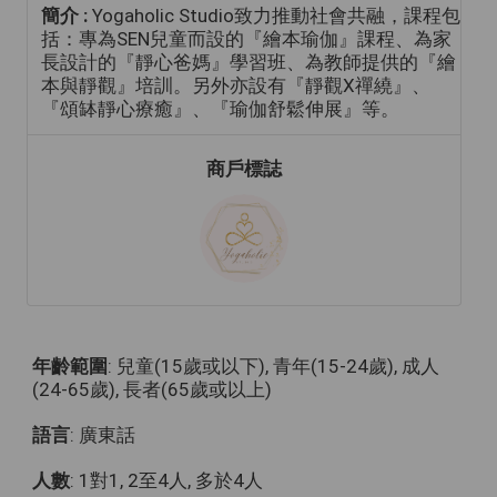
簡介 :
Yogaholic Studio致力推動社會共融，課程包
括：專為SEN兒童而設的『繪本瑜伽』課程、為家
長設計的『靜心爸媽』學習班、為教師提供的『繪
本與靜觀』培訓。另外亦設有『靜觀X禪繞』、
『頌缽靜心療癒』、『瑜伽舒鬆伸展』等。
商戶標誌
年齡範圍
: 兒童(15歲或以下), 青年(15-24歲), 成人
(24-65歲), 長者(65歲或以上)
語言
: 廣東話
人數
: 1對1, 2至4人, 多於4人