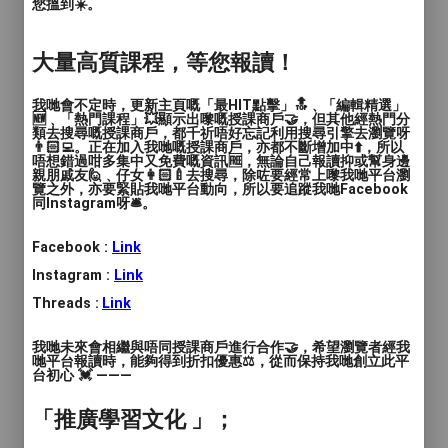
您搵到☀️。
透過以上方法，結合繪本的閱讀和體位法的
應用，可以有效提升兒童的專注力及感覺統
大量高質課程，等您報讀！
合能力。重要的是要保持活動的趣味性，讓
我哋會不定時，更新主頁嘅「最HIT點擊」🔝﹑「編輯精選」
孩子在輕鬆愉快的環境中學習和成長。
🆕﹑「熱門課程」💥顯示出嚟嘅授課商戶🤝，但其他經熱門分
類去搜尋嘅授課商戶，都千祈唔好忘記利用搜尋引擎去瀏覽呀
👨🏻‍💻。正在加入我哋嘅授課商戶，亦都不斷增加中⬆️，所以
唔想錯過咁多集中又免費嘅資訊🆓，無論自己報讀抑或幫身邊
親朋戚友🙋﹑仔女👩🏻‍🍼去搜尋，除咗要經常上嚟我哋平台瀏
📣📣【繪本x瑜伽】如何幫助SEN兒童提升
覽之外，亦要緊貼我哋平台動向，所以要追蹤我哋Facebook
同Instagram呀🛎️。
專注力⁉️⁉️
Facebook :
Link
導師Miss Winki是一位資深的幼稚園老師，
Instagram :
Link
擁有10年教學經驗，她明白學童不同年齡的
發展需要，尤其在教導SEN學童更需多花心
Threads :
Link
思。
我哋未來會相繼與唔同授課商戶進行合作🤝，希望瀏覽者經我
哋平台報讀時，能夠得到折扣優惠⚖️，從而保持我哋創立此平
因而創立『📚🧘🏻繪本瑜伽課程』，幫助
台初心 💓 ———
SEN兒童提升【專注力】及【情緒調節】。
「推廣學習文化 」；
每個主題4-6堂，每堂皆以不同繪本作切
入，透過不同的活動讓兒童運用五感學習，