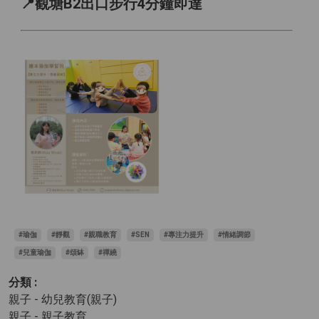
📍觀塘B2出口步行4分鐘即達
#瑜伽
#靜觀
#親職教育
#SEN
#專注力提升
#情緒調節
#兒童瑜伽
#頌缽
#禪繞
分類 :
親子 - 幼兒教育(親子)
親子 - 親子教育