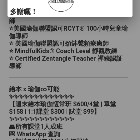
⭐️澳洲幼兒教育文憑
多謝曬！
⭐️美國瑜伽聯盟認可RYT®️ 200小時瑜伽導
師
⭐️美國瑜伽聯盟認可RCYT®️ 100小時兒童瑜
伽導師
⭐️ 美國瑜伽聯盟認可頌缽聲頻療癒師
⭐️ MindfulKids® Coach Level 靜觀教練
⭐️ Certified Zentangle Teacher 禪繞認証
導師
繪本 x 瑜伽∞可能
✨✨✨✨✨✨✨✨✨✨✨✨✨
【週末繪本瑜伽恆常班 $600/4堂 | 單堂
$158 | 1:1課堂 $300 | 試堂 $99】
✨✨✨✨✨✨✨✨✨✨✨✨✨
👥所有課堂1人成班
💌 WhatsApp 查詢