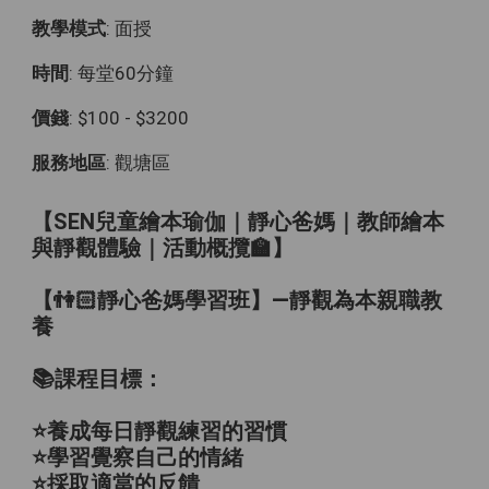
教學模式
: 面授
時間
: 每堂60分鐘
價錢
: $100 - $3200
服務地區
: 觀塘區
【SEN兒童繪本瑜伽｜靜心爸媽｜教師繪本
與靜觀體驗｜活動概攬🏫】
【
👫🏻
靜心爸媽學習班】—靜觀為本親職教
養
📚課程目標：
⭐️養成每日靜觀練習的習慣
⭐️學習覺察自己的情緒
⭐️採取適當的反饋