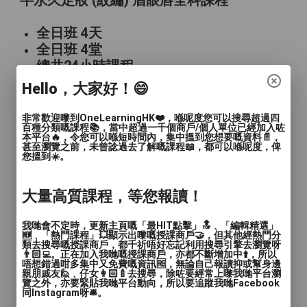
半永久定妝 (紋繡) 眉眼唇全科課程
全日班 4天
全日班 4堂
總共24小時課程
適合初學者
Hello，大家好！😄
半永久紋繡絲霧眉課程
非常歡迎嚟到OneLearningHK❤️，喺呢度您可以搜尋超過四
百種分類嘅課程📚，當中超過一千個商戶/個人單位已經加入咗
本平台🔥，令您可以喺短時間內，集中搵到您想要嘅資料📄，
中午班6天
甚至瀏覽之前，未曾諗過去了解嘅課程📖，都可以喺呢度，俾
您搵到☀️。
中午班6堂
總共18小時課程
大量高質課程，等您報讀！
適合初學者
我哋會不定時，更新主頁嘅「最HIT點擊」🔝﹑「編輯精選」
國際專業美睫全科課程
🆕﹑「熱門課程」💥顯示出嚟嘅授課商戶🤝，但其他經熱門分
類去搜尋嘅授課商戶，都千祈唔好忘記利用搜尋引擎去瀏覽呀
👨🏻‍💻。正在加入我哋嘅授課商戶，亦都不斷增加中⬆️，所以
4週
唔想錯過咁多集中又免費嘅資訊🆓，無論自己報讀抑或幫身邊
親朋戚友🙋﹑仔女👩🏻‍🍼去搜尋，除咗要經常上嚟我哋平台瀏
7堂
覽之外，亦要緊貼我哋平台動向，所以要追蹤我哋Facebook
同Instagram呀🛎️。
總共21小時課程