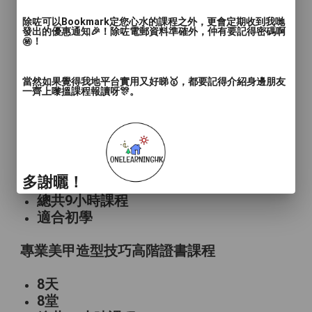
培訓導師高級資格課程
除咗可以Bookmark定您心水的課程之外，更會定期收到我哋
發出的優惠通知🎉！除咗電郵資料準確外，仲有要記得密碼啊
㊙️！
5天
5堂
當然如果覺得我地平台實用又好睇🥇，都要記得介紹身邊朋友
總共30小時課程
一齊上嚟搵課程報讀呀🎊。
適合中等或以上程度
可再生髮際線紋髮課程
3天
多謝曬！
3堂
總共9小時課程
適合初學
專業美甲造型技巧高階證書課程
8天
8堂