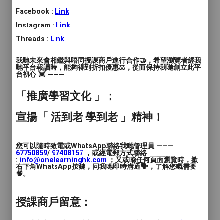
適合初學者
Facebook :
Link
Instagram :
Link
國際採耳創業精修班
Threads :
Link
3天
我哋未來會相繼與唔同授課商戶進行合作🤝，希望瀏覽者經我
3堂
哋平台報讀時，能夠得到折扣優惠⚖️，從而保持我哋創立此平
總共15小時課程
台初心 💓 ———
適合初學者
「推廣學習文化 」；
英國ITEC資格認證備試精讀班
宣揚「 活到老 學到老 」精神！
3天
3堂
您可以隨時致電或WhatsApp聯絡我哋管理員 ———
67750859
/
97408157
，或經電郵方式聯絡
總共9小時課程
:
info@onelearninghk.com
；又或喺任何頁面瀏覽時，撳
右下角WhatsApp按鍵，同我哋即時溝通🗣️，了解您嘅需要
適合報考學生
🧠。
國際專業美容師證書課程
授課商戶留意：
10天