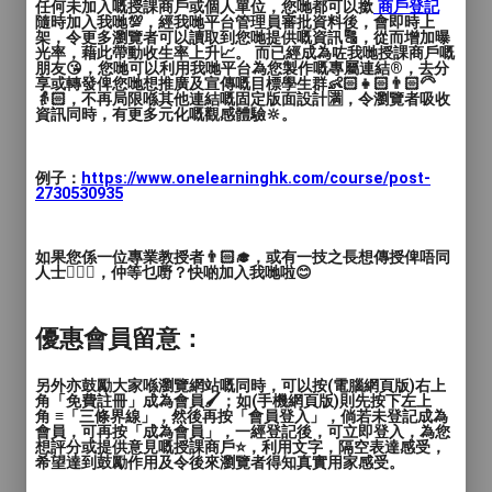
任何未加入嘅授課商戶或個人單位，您哋都可以撳
商戶登記
10堂
隨時加入我哋💯，經我哋平台管理員審批資料後，會即時上
架，令更多瀏覽者可以讀取到您哋提供嘅資訊🔠，從而增加曝
總共60小時課程
光率，藉此帶動收生率上升📈。 而已經成為咗我哋授課商戶嘅
適合初學
朋友😘，您哋可以利用我哋平台為您製作嘅專屬連結®️，去分
享或轉發俾您哋想推廣及宣傳嘅目標學生群👶🏻👧🏻👨🏻‍🦳
👵🏻，不再局限喺其他連結嘅固定版面設計🈵，令瀏覽者吸收
資訊同時，有更多元化嘅觀感體驗🔆。
國際專業光學皮膚技術師文憑課程
10天
例子：
https://www.onelearninghk.com/course/post-
2730530935
10堂
總共60小時課程
持有 ITEC 國際專業美容資格(Level 2)或
如果您係一位專業教授者👨🏻‍🎓，或有一技之長想傳授俾唔同
人士🙋🏻‍♂️，仲等乜嘢？快啲加入我哋啦😊
現職美容工作三年或以上
駁髮全科證書課程
優惠會員留意：
3天
另外亦鼓勵大家喺瀏覽網站嘅同時，可以按(電腦網頁版)右上
角「免費註冊」成為會員🖌️；如(手機網頁版)則先按下左上
3堂
角 ≡「三條界線」，然後再按「會員登入」，倘若未登記成為
會員，可再按「成為會員」，一經登記後，可立即登入，為您
總共9小時課程
想評分或提供意見嘅授課商戶⭐️，利用文字，隔空表達感受，
希望達到鼓勵作用及令後來瀏覽者得知真實用家感受。
適合初學者