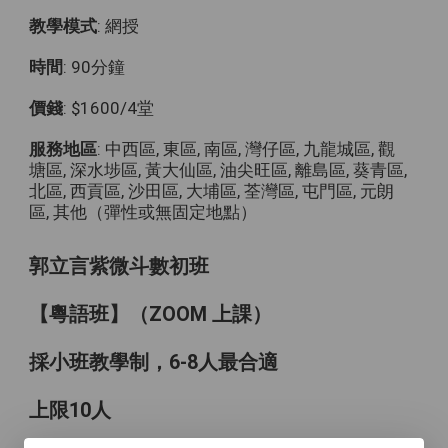
教學模式
: 網授
時間
: 90分鐘
價錢
: $1600/4堂
服務地區
: 中西區, 東區, 南區, 灣仔區, 九龍城區, 觀
塘區, 深水埗區, 黃大仙區, 油尖旺區, 離島區, 葵青區,
北區, 西貢區, 沙田區, 大埔區, 荃灣區, 屯門區, 元朗
區, 其他（彈性或無固定地點）
郭立言紫微斗數初班
【粵語班】（ZOOM 上課）
採小班教學制，6-8人最合適
上限10人