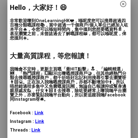
初班課程適合對象：
Hello，大家好！😄
1. 想透過紫微斗數了解人性
非常歡迎嚟到OneLearningHK❤️，喺呢度您可以搜尋超過四
2. 自學紫微斗數多年，但依然不得要領的朋
百種分類嘅課程📚，當中超過一千個商戶/個人單位已經加入咗
本平台🔥，令您可以喺短時間內，集中搵到您想要嘅資料📄，
友
甚至瀏覽之前，未曾諗過去了解嘅課程📖，都可以喺呢度，俾
您搵到☀️。
3. 有習八字或帶有其他術數根基；對玄學有
濃厚興趣的朋友
大量高質課程，等您報讀！
課程特式：
我哋會不定時，更新主頁嘅「最HIT點擊」🔝﹑「編輯精選」
🆕﹑「熱門課程」💥顯示出嚟嘅授課商戶🤝，但其他經熱門分
-- 為協助學員進一步理解紫微斗數架構及課
類去搜尋嘅授課商戶，都千祈唔好忘記利用搜尋引擎去瀏覽呀
👨🏻‍💻。正在加入我哋嘅授課商戶，亦都不斷增加中⬆️，所以
程內容，每堂課皆配備【兩個實盤】作演
唔想錯過咁多集中又免費嘅資訊🆓，無論自己報讀抑或幫身邊
親朋戚友🙋﹑仔女👩🏻‍🍼去搜尋，除咗要經常上嚟我哋平台瀏
練。所以，初班最少用上三十二個實例作教
覽之外，亦要緊貼我哋平台動向，所以要追蹤我哋Facebook
材。
同Instagram呀🛎️。
-- 學生與老師的關係，可以教學相長，可以
Facebook :
Link
亦師亦友，但心底還是難以擺脫買家及賣家
的角色。於此明言，不必擔心我會拖長黎教
Instagram :
Link
（揼波鐘）。
Threads :
Link