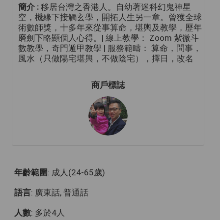
簡介 :
移居台灣之香港人。自幼著迷科幻鬼神星
空，機緣下接觸玄學，開拓人生另一章。曾獲全球
術數師獎，十多年來從事算命，堪輿及教學，歷年
磨劍下略顯個人心得。| 線上教學： Zoom 紫微斗
數教學，奇門遁甲教學 | 服務範疇： 算命，問事，
風水（只做陽宅堪輿，不做陰宅），擇日，改名
商戶標誌
年齡範圍
: 成人(24-65歲)
語言
: 廣東話, 普通話
人數
: 多於4人