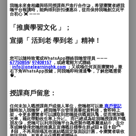
我的教學，絕對不會花時間帶你漫遊太虛，
我哋未來會相繼與唔同授課商戶進行合作🤝，希望瀏覽者經我
哋平台報讀時，能夠得到折扣優惠⚖️，從而保持我哋創立此平
不會拖延症上身一顆星曜講三五堂。一開始
台初心 💓 ———
我已經會教授推算手法，每堂讓學生體驗何
「推廣學習文化 」；
謂算命，如何可以快速尋得相關信號。而上
課所用實盤，全為本人客人朋友，全部有根
宣揚「 活到老 學到老 」精神！
有據，Traceable。題材環繞各類人生大命
題如手術刑傷，婚外情，事業，六親，發達
機會等等。
您可以隨時致電或WhatsApp聯絡我哋管理員 ———
67750859
/
97408157
，或經電郵方式聯絡
:
info@onelearninghk.com
；又或喺任何頁面瀏覽時，撳
-- 另外配備學生whatsapp群組，用作通訊
右下角WhatsApp按鍵，同我哋即時溝通🗣️，了解您嘅需要
🧠。
以及課程討論之用。有提問，不必等上堂才
發問。我的whatsapp學生群組，‘24/7 任
授課商戶留意：
問’（當然我無可能24/7 stand by~ 總之我
一得閒，就會回覆）。
任何未加入嘅授課商戶或個人單位，您哋都可以撳
商戶登記
隨時加入我哋💯，經我哋平台管理員審批資料後，會即時上
課程資訊：
架，令更多瀏覽者可以讀取到您哋提供嘅資訊🔠，從而增加曝
光率，藉此帶動收生率上升📈。 而已經成為咗我哋授課商戶嘅
朋友😘，您哋可以利用我哋平台為您製作嘅專屬連結®️，去分
享或轉發俾您哋想推廣及宣傳嘅目標學生群👶🏻👧🏻👨🏻‍🦳
-- 初班合共十六堂課
👵🏻，不再局限喺其他連結嘅固定版面設計🈵，令瀏覽者吸收
資訊同時，有更多元化嘅觀感體驗🔆。