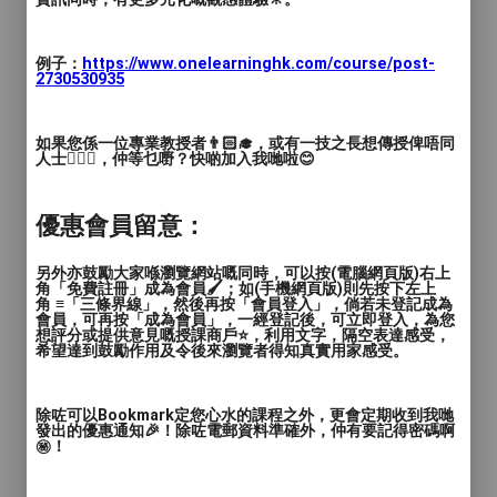
-- 每週上課一次，每堂約九十分鐘
-- 學費：每四堂 HKD 1,600
-- 每課皆有錄影，方便因事未能上課的學生
例子：
https://www.onelearninghk.com/course/post-
重溫
2730530935
初班教學內容：
如果您係一位專業教授者👨🏻‍🎓，或有一技之長想傳授俾唔同
人士🙋🏻‍♂️，仲等乜嘢？快啲加入我哋啦😊
-- 紫微斗數基本架構（術數基礎）
-- 十四主星：性格原型
優惠會員留意：
-- 八吉星及六煞星對人生際遇，仕途的影響
-- 桃花星的意義及用法
另外亦鼓勵大家喺瀏覽網站嘅同時，可以按(電腦網頁版)右上
角「免費註冊」成為會員🖌️；如(手機網頁版)則先按下左上
-- 紫微斗數命盤的變化樞紐：天干引申出的
角 ≡「三條界線」，然後再按「會員登入」，倘若未登記成為
【四化】
會員，可再按「成為會員」，一經登記後，可立即登入，為您
想評分或提供意見嘅授課商戶⭐️，利用文字，隔空表達感受，
-- 紫微斗數命盤的背景設定：十二地支對命
希望達到鼓勵作用及令後來瀏覽者得知真實用家感受。
運的影響
除咗可以Bookmark定您心水的課程之外，更會定期收到我哋
發出的優惠通知🎉！除咗電郵資料準確外，仲有要記得密碼啊
㊙️！