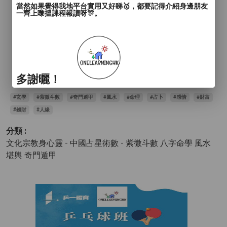
當然如果覺得我地平台實用又好睇🥇，都要記得介紹身邊朋友
一齊上嚟搵課程報讀呀🎊。
多謝曬！
#玄學
#紫微斗數
#奇門遁甲
#風水
#命理
#占卜
#感情
#財富
#錢財
#人緣
分類 :
文化宗教身心靈 - 中國占星術數
- 紫微斗數 八字命學 風水
堪輿 奇門遁甲