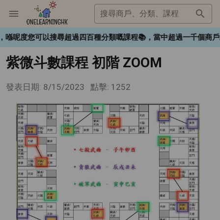
搜尋商戶、分類、課程
HK❤️，喺呢度您可以搜尋超過四百種分類嘅課程📚，當中超過一千
紫微斗數課程 初階 ZOOM
發表日期: 8/15/2023
點擊: 1252