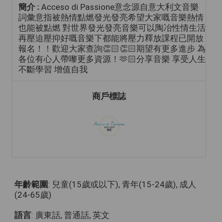
簡介 :
Acceso di Passione意念源自意大利文音樂
詞彙意指被熱情點燃發光發亮希望大家嘅音樂熱情
也能被點燃 對世界發光發亮音樂可以陶冶性情生活
再壓迫壓抑好嘅音樂下都能將壓力釋放課程已開放
報名！！歡迎大家查詢👏🏻👏🏻期望有更多進步 為
各位有心人帶嚟更多資源！🫶🏻分享音樂 享受人生
不斷學習 增值自我
商戶標誌
年齡範圍
: 兒童(15歲或以下), 青年(15-24歲), 成人
(24-65歲)
語言
: 廣東話, 普通話, 英文