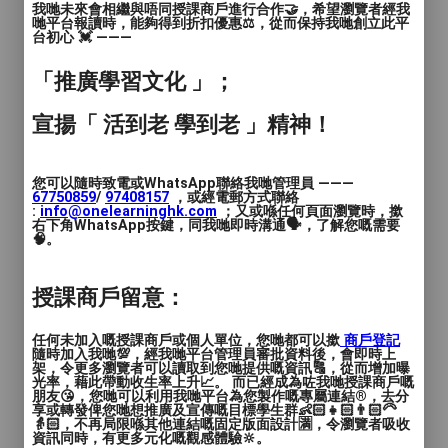
琴室每日定期消毒清潔
我哋未來會相繼與唔同授課商戶進行合作🤝，希望瀏覽者經我
哋平台報讀時，能夠得到折扣優惠⚖️，從而保持我哋創立此平
台初心 💓 ———
有興趣預約/查詢課程及服務
「推廣學習文化 」；
如使用不善，Acceso di Passione 有權即
宣揚「 活到老 學到老 」精神！
時取消租用者租用資格，並有權不作退款。
其餘請參閱詳情及細則。
您可以隨時致電或WhatsApp聯絡我哋管理員 ———
67750859
/
97408157
，或經電郵方式聯絡
:
info@onelearninghk.com
；又或喺任何頁面瀏覽時，撳
右下角WhatsApp按鍵，同我哋即時溝通🗣️，了解您嘅需要
🧠。
授課商戶留意：
任何未加入嘅授課商戶或個人單位，您哋都可以撳
商戶登記
隨時加入我哋💯，經我哋平台管理員審批資料後，會即時上
架，令更多瀏覽者可以讀取到您哋提供嘅資訊🔠，從而增加曝
光率，藉此帶動收生率上升📈。 而已經成為咗我哋授課商戶嘅
朋友😘，您哋可以利用我哋平台為您製作嘅專屬連結®️，去分
享或轉發俾您哋想推廣及宣傳嘅目標學生群👶🏻👧🏻👨🏻‍🦳
👵🏻，不再局限喺其他連結嘅固定版面設計🈵，令瀏覽者吸收
資訊同時，有更多元化嘅觀感體驗🔆。