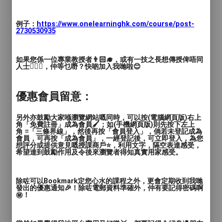
例子：
https://www.onelearninghk.com/course/post-
2730530935
如果您係一位專業教授者👨🏻‍🎓，或有一技之長想傳授俾唔同
人士🙋🏻‍♂️，仲等乜嘢？快啲加入我哋啦😊
優惠會員留意：
另外亦鼓勵大家喺瀏覽網站嘅同時，可以按(電腦網頁版)右上
角「免費註冊」成為會員🖌️；如(手機網頁版)則先按下左上
角 ≡「三條界線」，然後再按「會員登入」，倘若未登記成為
會員，可再按「成為會員」，一經登記後，可立即登入，為您
想評分或提供意見嘅授課商戶⭐️，利用文字，隔空表達感受，
希望達到鼓勵作用及令後來瀏覽者得知真實用家感受。
🎼🎶🎹🥁🎧🎤
課程及服務包括：
除咗可以Bookmark定您心水的課程之外，更會定期收到我哋
發出的優惠通知🎉！除咗電郵資料準確外，仲有要記得密碼啊
㊙️！
- 古典音樂課程
- 流行音樂課程