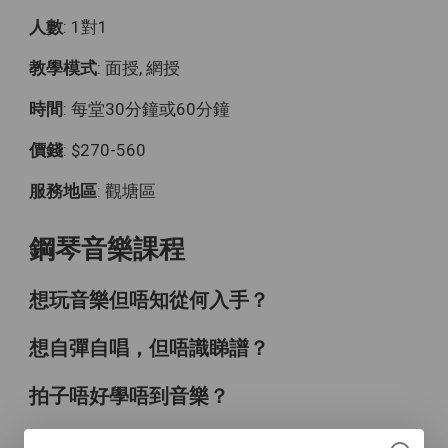
人數
: 1對1
教學模式
: 面授, 網授
時間
: 每堂30分鐘或60分鐘
價錢
: $270-560
服務地區
: 觀塘區
鋼琴音樂課程
想玩音樂但唔知從何入手？
想自彈自唱，但唔識睇譜？
拍子唔好學唔到音樂？
學到好悶，彈黎彈去都係練習曲？