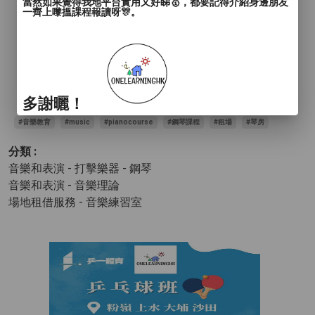
當然如果覺得我地平台實用又好睇🥇，都要記得介紹身邊朋友
- 鋼琴伴奏服務
一齊上嚟搵課程報讀呀🎊。
- 1-5級樂理考試課程
- 學校考試音樂課程
- 高階音樂指導課程
有興趣預約/查詢課程及服務
多謝曬！
#音樂教育
#music
#pianocourse
#鋼琴課程
#租場
#琴房
分類 :
音樂和表演 - 打擊樂器
- 鋼琴
音樂和表演 - 音樂理論
場地租借服務 - 音樂練習室