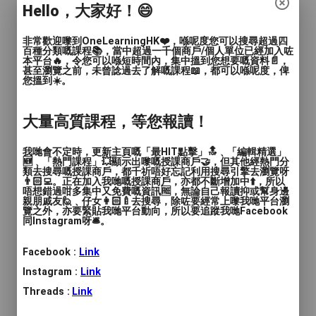
Hello，大家好！😄
所有問題我哋通通幫你解決！
非常歡迎嚟到OneLearningHK❤️，喺呢度您可以搜尋超過四
百種分類嘅課程📚，當中超過一千個商戶/個人單位已經加入咗
本平台🔥，令您可以喺短時間內，集中搵到您想要嘅資料📄，
Acceso di Passione會為每位客人度身訂造
甚至瀏覽之前，未曾諗過去了解嘅課程📖，都可以喺呢度，俾
課程
您搵到☀️。
了解清楚每位客人需要再給予建議
大量高質課程，等您報讀！
沒有要立即報讀課程嘅需要！
我哋會不定時，更新主頁嘅「最HIT點擊」🔝﹑「編輯精選」
🆕﹑「熱門課程」💥顯示出嚟嘅授課商戶🤝，但其他經熱門分
類去搜尋嘅授課商戶，都千祈唔好忘記利用搜尋引擎去瀏覽呀
👨🏻‍💻。正在加入我哋嘅授課商戶，亦都不斷增加中⬆️，所以
仲有租琴房服務！$80 一小時
唔想錯過咁多集中又免費嘅資訊🆓，無論自己報讀抑或幫身邊
親朋戚友🙋﹑仔女👩🏻‍🍼去搜尋，除咗要經常上嚟我哋平台瀏
覽之外，亦要緊貼我哋平台動向，所以要追蹤我哋Facebook
Acceso di Passione 觀塘教室
同Instagram呀🛎️。
設有自助琴房租借服務
Facebook :
Link
Instagram :
Link
可用作練琴、私教、自修、補習等用途
Threads :
Link