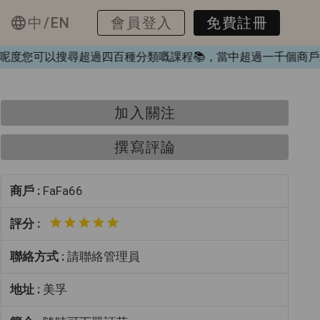
中/EN
會員登入
免費註冊
❤️，喺呢度您可以搜尋超過四百種分類嘅課程📚，當中超過一千
加入關注
撰寫評論
商戶 :
FaFa66
評分 :
聯絡方式 :
請聯絡管理員
地址 :
美孚