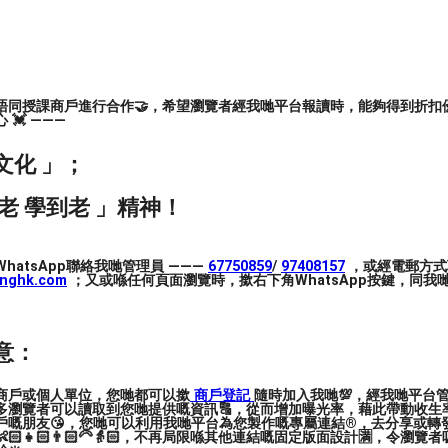
唔同授課商戶進行合作🤝，希望瀏覽者經我哋平台報讀時，能夠得到折扣優
💓 ———
文化 」；
老 學到老 」精神！
hatsApp聯絡我哋管理員 ———
67750859
/
97408157
，或經電郵方式
inghk.com
；又或喺任何頁面瀏覽時，撳右下角WhatsApp按鍵，同我哋
意：
商戶或個人單位，您哋都可以撳
商戶登記
隨時加入我哋💯，經我哋平台
多瀏覽者可以讀取到您哋提供嘅資訊🔠，從而增加曝光率，藉此帶動收生率
戶嘅朋友😘，您哋可以利用我哋平台為您製作嘅專屬連結®️，去分享或轉
🏻👧🏻👨🏻‍🦳👵🏻，不再局限喺其他連結嘅固定版面設計🈵，令瀏