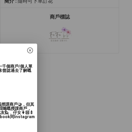
簡介 :
隨時可下單訂花
商戶標誌
過一千個商戶/個人單
未曾諗過去了解嘅
嘅授課商戶🤝，但其
入我哋嘅授課商戶，
﹑仔女👩🏻‍🍼
同Instagram