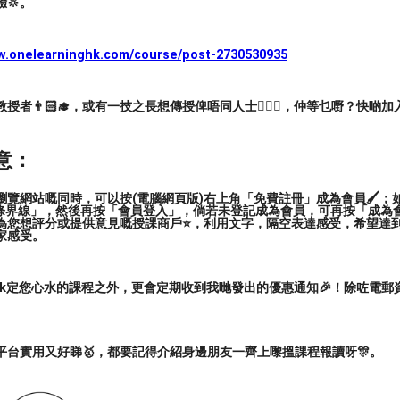
🔆。
ww.onelearninghk.com/course/post-2730530935
者👨🏻‍🎓，或有一技之長想傳授俾唔同人士🙋🏻‍♂️，仲等乜嘢？快啲加
意：
覽網站嘅同時，可以按(電腦網頁版)右上角「免費註冊」成為會員🖌️；如
三條界線」，然後再按「會員登入」，倘若未登記成為會員，可再按「成為
為您想評分或提供意見嘅授課商戶⭐️，利用文字，隔空表達感受，希望達
家感受。
ark定您心水的課程之外，更會定期收到我哋發出的優惠通知🎉！除咗電
平台實用又好睇🥇，都要記得介紹身邊朋友一齊上嚟搵課程報讀呀🎊。