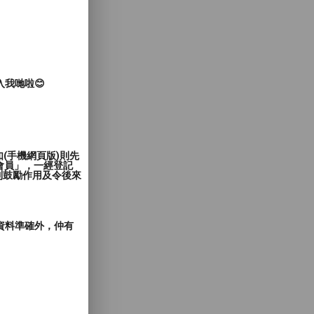
入我哋啦😊
(手機網頁版)則先
會員」，一經登記
到鼓勵作用及令後來
郵資料準確外，仲有