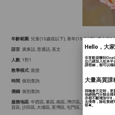
年齡範圍
: 兒童(15歲或以下), 青年(15-24歲), 成人(24
Hello，大
語言
: 廣東話, 普通話, 英文
非常歡迎嚟到One
人數
: 1對1
位已經加入咗本平
課程📖，都可以喺
教學模式
: 面授
大量高質課
時間
: 個別查詢
我哋會不定時，更新
價錢
: 個別查詢
他經熱門分類去搜尋
亦都不斷增加中⬆️
服務地區
: 中西區, 東區, 南區, 灣仔區, 九龍城區, 觀塘區
去搜尋，除咗要經常
呀🛎️。
貢區, 沙田區, 大埔區, 荃灣區, 屯門區, 元朗區, 其