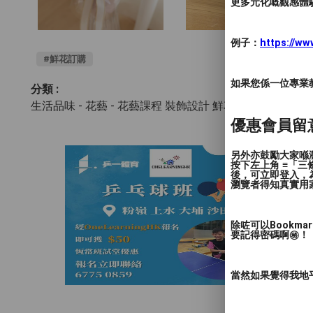
更多元化嘅觀感體驗
例子：
https://w
#鮮花訂購
如果您係一位專業教授
分類 :
生活品味 - 花藝
- 花藝課程 裝飾設計 鮮花禮品
優惠會員留
另外亦鼓勵大家喺瀏
按下左上角 ≡「
後，可立即登入，
瀏覽者得知真實用
除咗可以Bookm
要記得密碼啊㊙️！
當然如果覺得我地