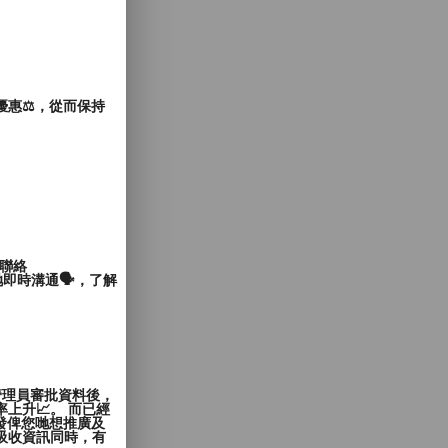
惠⚖️，從而保持
聯絡
即時溝通🗣️，了解
管理員審批資料後，
上升📈。 而已經
發俾您哋想推廣及
覽者吸收資訊同時，有