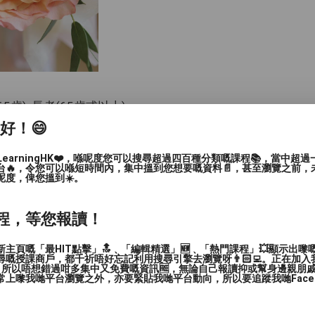
-65歲), 長者(65歲或以上)
家好！😄
LearningHK❤️，喺呢度您可以搜尋超過四百種分類嘅課程📚，當中超
台🔥，令您可以喺短時間內，集中搵到您想要嘅資料📄，甚至瀏覽之前，
呢度，俾您搵到☀️。
程，等您報讀！
主頁嘅「最HIT點擊」🔝﹑「編輯精選」🆕﹑「熱門課程」💥顯示出嚟
嘅授課商戶，都千祈唔好忘記利用搜尋引擎去瀏覽呀👨🏻‍💻。正在加
，所以唔想錯過咁多集中又免費嘅資訊🆓，無論自己報讀抑或幫身邊親朋戚友🙋
, 深水埗區, 黃大仙區, 油尖旺區, 離島區, 葵青區, 北區, 西
上嚟我哋平台瀏覽之外，亦要緊貼我哋平台動向，所以要追蹤我哋Facebook
他（彈性或無固定地點）