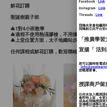
Facebook :
Link
鮮花訂購
Instagram :
Link
Threads :
Link
聖誕樹親子班
我哋未來會相繼與
🎄1對4小班教學
我哋創立此平台初心 
🎄過程不使用熱滆膠槍，不用擔心小朋友燙傷
「推廣學習
🎄上堂位置方面，太子地鐵站步行1分鐘就到
宣揚「 活到
任何課程或鮮花訂購，歡迎聯絡
您可以隨時致電或W
:
info@onelearn
您嘅需要🧠。
授課商戶留
任何未加入嘅授課
會即時上架，令更
成為咗我哋授課商
宣傳嘅目標學生群👶