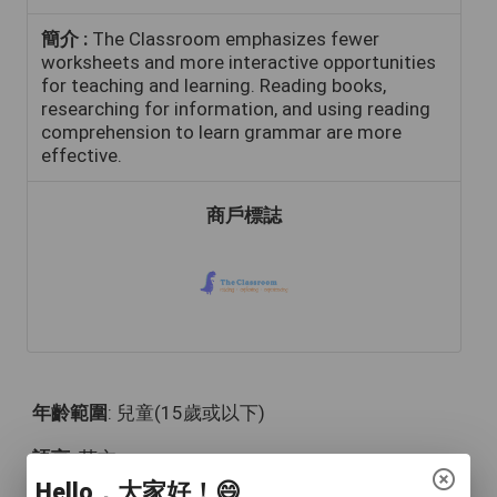
簡介 :
The Classroom emphasizes fewer
worksheets and more interactive opportunities
for teaching and learning. Reading books,
researching for information, and using reading
comprehension to learn grammar are more
effective.
商戶標誌
年齡範圍
: 兒童(15歲或以下)
語言
: 英文
Hello，大家好！😄