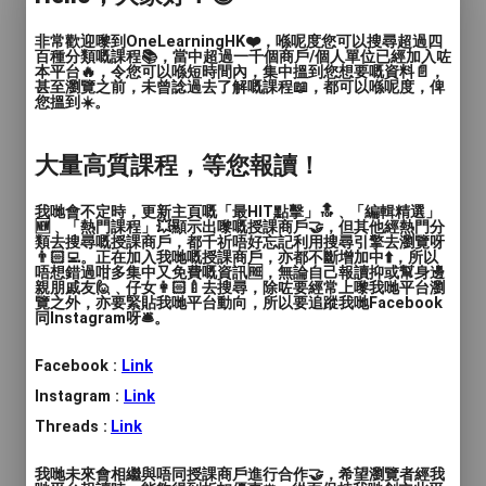
人數
: 多於4人
非常歡迎嚟到OneLearningHK❤️，喺呢度您可以搜尋超過四
教學模式
: 面授
百種分類嘅課程📚，當中超過一千個商戶/個人單位已經加入咗
本平台🔥，令您可以喺短時間內，集中搵到您想要嘅資料📄，
甚至瀏覽之前，未曾諗過去了解嘅課程📖，都可以喺呢度，俾
時間
: 60 mins
您搵到☀️。
價錢
: $6800 / 12lessons
大量高質課程，等您報讀！
服務地區
: 荃灣區
我哋會不定時，更新主頁嘅「最HIT點擊」🔝﹑「編輯精選」
🆕﹑「熱門課程」💥顯示出嚟嘅授課商戶🤝，但其他經熱門分
P1 Admission Interview Class
類去搜尋嘅授課商戶，都千祈唔好忘記利用搜尋引擎去瀏覽呀
👨🏻‍💻。正在加入我哋嘅授課商戶，亦都不斷增加中⬆️，所以
唔想錯過咁多集中又免費嘅資訊🆓，無論自己報讀抑或幫身邊
親朋戚友🙋﹑仔女👩🏻‍🍼去搜尋，除咗要經常上嚟我哋平台瀏
【P1 Interview Class】by T. Flo & NETs :
覽之外，亦要緊貼我哋平台動向，所以要追蹤我哋Facebook
🎉New Time Slot🎉
同Instagram呀🛎️。
Facebook :
Link
The Classroom Interviewing Skills
programme prepares the
Instagram :
Link
kindergarteners for all aspects of
Threads :
Link
primary school interview. As our
Saturday 10am class is already full, we
我哋未來會相繼與唔同授課商戶進行合作🤝，希望瀏覽者經我