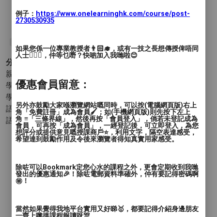
例子：
https://www.onelearninghk.com/course/post-
2730530935
#Interview
#TheClassroom
#English
#Primary
#K2
如果您係一位專業教授者👨🏻‍🎓，或有一技之長想傳授俾唔同
人士🙋🏻‍♂️，仲等乜嘢？快啲加入我哋啦😊
分類 :
親子 - 幼兒教育(親子)
優惠會員留意：
學術 - 幼兒教育(學術)
學術 - 基礎教育
- 中文 英文
另外亦鼓勵大家喺瀏覽網站嘅同時，可以按(電腦網頁版)右上
語言 - 廣東話
角「免費註冊」成為會員🖌️；如(手機網頁版)則先按下左上
角 ≡「三條界線」，然後再按「會員登入」，倘若未登記成為
語言 - 英語
會員，可再按「成為會員」，一經登記後，可立即登入，為您
想評分或提供意見嘅授課商戶⭐️，利用文字，隔空表達感受，
希望達到鼓勵作用及令後來瀏覽者得知真實用家感受。
除咗可以Bookmark定您心水的課程之外，更會定期收到我哋
發出的優惠通知🎉！除咗電郵資料準確外，仲有要記得密碼啊
㊙️！
當然如果覺得我地平台實用又好睇🥇，都要記得介紹身邊朋友
一齊上嚟搵課程報讀呀🎊。