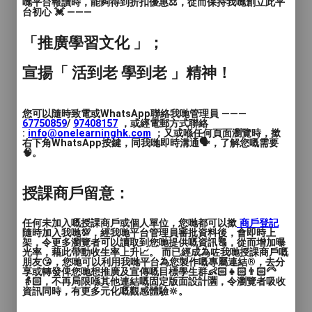
哋平台報讀時，能夠得到折扣優惠⚖️，從而保持我哋創立此平
are opening a new time slot : Saturday
台初心 💓 ———
3pm 🎉
「推廣學習文化 」；
🟢Thursday 10am 👉🏻 3 seats remaining
宣揚「 活到老 學到老 」精神！
🟢Friday 3pm 👉🏻 2 seats remaining
🔴Saturday 10am 🈵
🟢Saturday 3pm 🆕✨
您可以隨時致電或WhatsApp聯絡我哋管理員 ———
67750859
/
97408157
，或經電郵方式聯絡
:
info@onelearninghk.com
；又或喺任何頁面瀏覽時，撳
📱☎️ 想了解更多，立即 WhatsApp或致電
右下角WhatsApp按鍵，同我哋即時溝通🗣️，了解您嘅需要
🧠。
24301266 查詢有關詳情！
授課商戶留意：
任何未加入嘅授課商戶或個人單位，您哋都可以撳
商戶登記
隨時加入我哋💯，經我哋平台管理員審批資料後，會即時上
架，令更多瀏覽者可以讀取到您哋提供嘅資訊🔠，從而增加曝
光率，藉此帶動收生率上升📈。 而已經成為咗我哋授課商戶嘅
朋友😘，您哋可以利用我哋平台為您製作嘅專屬連結®️，去分
享或轉發俾您哋想推廣及宣傳嘅目標學生群👶🏻👧🏻👨🏻‍🦳
👵🏻，不再局限喺其他連結嘅固定版面設計🈵，令瀏覽者吸收
資訊同時，有更多元化嘅觀感體驗🔆。