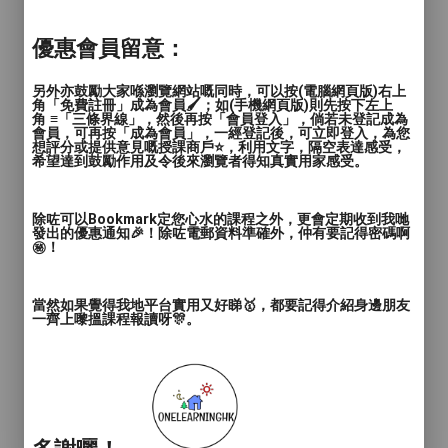
優惠會員留意：
另外亦鼓勵大家喺瀏覽網站嘅同時，可以按(電腦網頁版)右上
角「免費註冊」成為會員🖌️；如(手機網頁版)則先按下左上
角 ≡「三條界線」，然後再按「會員登入」，倘若未登記成為
會員，可再按「成為會員」，一經登記後，可立即登入，為您
想評分或提供意見嘅授課商戶⭐️，利用文字，隔空表達感受，
希望達到鼓勵作用及令後來瀏覽者得知真實用家感受。
除咗可以Bookmark定您心水的課程之外，更會定期收到我哋
發出的優惠通知🎉！除咗電郵資料準確外，仲有要記得密碼啊
㊙️！
當然如果覺得我地平台實用又好睇🥇，都要記得介紹身邊朋友
一齊上嚟搵課程報讀呀🎊。