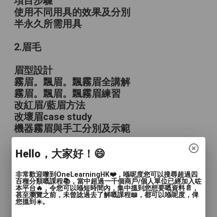
項目步驟
使用不同用具的效果及分別
半永久所需用具
2.眉毛
眉型設計
霧眉。飄眉。飄霧眉全講解
霧眉。飄眉。飄霧眉練習
改紅眉/藍眉方法
改壞眉case study
機器霧眉與手工分別及示範
3.水晶唇
Hello，大家好！😄
手工唇講解及練習
非常歡迎嚟到OneLearningHK❤️，喺呢度您可以搜尋超過四
百種分類嘅課程📚，當中超過一千個商戶/個人單位已經加入咗
改烏唇技巧及配色
本平台🔥，令您可以喺短時間內，集中搵到您想要嘅資料📄，
甚至瀏覽之前，未曾諗過去了解嘅課程📖，都可以喺呢度，俾
機器與手工分別及示範
您搵到☀️。
手法注意事項