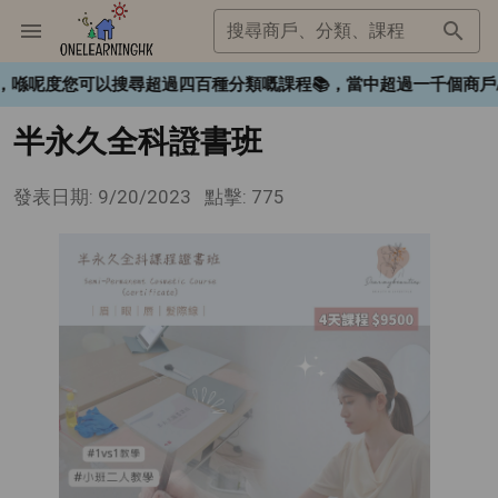
搜尋商戶、分類、課程
HK❤️，喺呢度您可以搜尋超過四百種分類嘅課程📚，當中超過一千個
半永久全科證書班
發表日期: 9/20/2023
點擊: 775