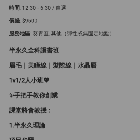
時間
: 12:30 - 6:30 / 自選
價錢
: $9500
服務地區
: 葵青區, 其他（彈性或無固定地點）
半永久全科證書班
眉毛｜美瞳線｜髮際線｜水晶唇
1v1/2人小班💖
✨手把手教你創業
課堂將會教授：
1.半永久理論