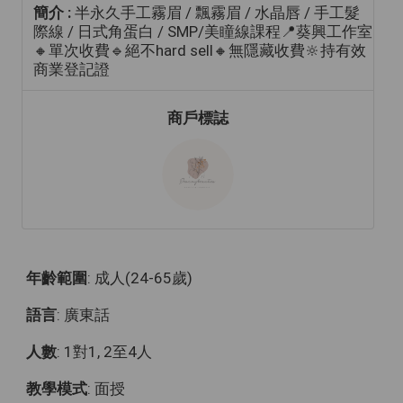
簡介 :
半永久手工霧眉 / 飄霧眉 / 水晶唇 / 手工髮
際線 / 日式角蛋白 / SMP/美瞳線課程📍葵興工作室
🔸單次收費🔹絕不hard sell🔸無隱藏收費🔆持有效
商業登記證
商戶標誌
年齡範圍
: 成人(24-65歲)
語言
: 廣東話
人數
: 1對1, 2至4人
教學模式
: 面授