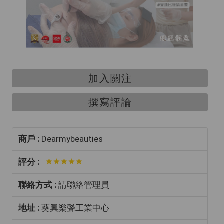
加入關注
撰寫評論
商戶 :
Dearmybeauties
評分 :
聯絡方式 :
請聯絡管理員
地址 :
葵興樂聲工業中心