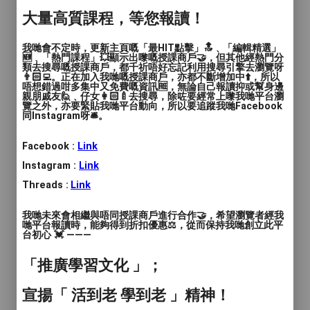
大量高質課程，等您報讀！
4.美瞳線
我哋會不定時，更新主頁嘅「最HIT點擊」🔝﹑「編輯精選」
眼線講解及練習
🆕﹑「熱門課程」💥顯示出嚟嘅授課商戶🤝，但其他經熱門分
類去搜尋嘅授課商戶，都千祈唔好忘記利用搜尋引擎去瀏覽呀
手法注意事項
👨🏻‍💻。正在加入我哋嘅授課商戶，亦都不斷增加中⬆️，所以
唔想錯過咁多集中又免費嘅資訊🆓，無論自己報讀抑或幫身邊
機器與手工分別及示範
親朋戚友🙋﹑仔女👩🏻‍🍼去搜尋，除咗要經常上嚟我哋平台瀏
覽之外，亦要緊貼我哋平台動向，所以要追蹤我哋Facebook
同Instagram呀🛎️。
5.小顏發際線
Facebook :
Link
新手注意事項及提示
Instagram :
Link
手工手法練習
Threads :
Link
🔅導師真人實操及學員考試
我哋未來會相繼與唔同授課商戶進行合作🤝，希望瀏覽者經我
🔅創業方享
哋平台報讀時，能夠得到折扣優惠⚖️，從而保持我哋創立此平
台初心 💓 ———
*可銜接SMP專業課程
「推廣學習文化 」；
宣揚「 活到老 學到老 」精神！
專業專注為你