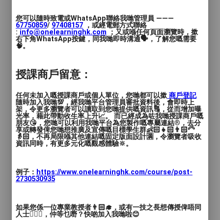
您可以隨時致電或WhatsApp聯絡我哋管理員 ———
@dearmybeauties_academy
67750859
/
97408157
，或經電郵方式聯絡
SISA/IFBC/GPF/K-Beauty證書簽發中心
:
info@onelearninghk.com
；又或喺任何頁面瀏覽時，撳
右下角WhatsApp按鍵，同我哋即時溝通🗣️，了解您嘅需要
課程由韓國SISA副會長主理
🧠。
獲SISA紋繡1&2級證書
獲韓國K-beauty導師資格
授課商戶留意：
💛半永久基礎全科證書班
任何未加入嘅授課商戶或個人單位，您哋都可以撳
商戶登記
隨時加入我哋💯，經我哋平台管理員審批資料後，會即時上
💛角蛋白翹睫證書班
架，令更多瀏覽者可以讀取到您哋提供嘅資訊🔠，從而增加曝
💛SMP專業證書班
光率，藉此帶動收生率上升📈。 而已經成為咗我哋授課商戶嘅
朋友😘，您哋可以利用我哋平台為您製作嘅專屬連結®️，去分
享或轉發俾您哋想推廣及宣傳嘅目標學生群👶🏻👧🏻👨🏻‍🦳
👵🏻，不再局限喺其他連結嘅固定版面設計🈵，令瀏覽者吸收
資訊同時，有更多元化嘅觀感體驗🔆。
例子：
https://www.onelearninghk.com/course/post-
2730530935
如果您係一位專業教授者👨🏻‍🎓，或有一技之長想傳授俾唔同
人士🙋🏻‍♂️，仲等乜嘢？快啲加入我哋啦😊