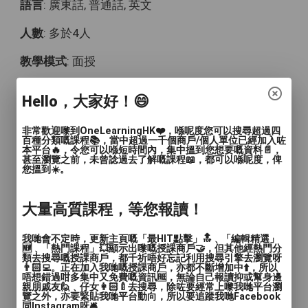
語言
: 廣東話, 普通話, 英文
人數
: 多於4人
教學模式
: 面授
時間
: 每堂60分鐘，總共6個小時
Hello，大家好！😄
價錢
: $5000
非常歡迎嚟到OneLearningHK❤️，喺呢度您可以搜尋超過四
百種分類嘅課程📚，當中超過一千個商戶/個人單位已經加入咗
服務地區
: 中西區, 東區, 南區, 灣仔區, 九龍城區, 觀
本平台🔥，令您可以喺短時間內，集中搵到您想要嘅資料📄，
塘區, 深水埗區, 黃大仙區, 油尖旺區, 離島區, 葵青區,
甚至瀏覽之前，未曾諗過去了解嘅課程📖，都可以喺呢度，俾
您搵到☀️。
北區, 西貢區, 沙田區, 大埔區, 荃灣區, 屯門區, 元朗
區, 其他（彈性或無固定地點）
大量高質課程，等您報讀！
成為傾聽員
我哋會不定時，更新主頁嘅「最HIT點擊」🔝﹑「編輯精選」
🆕﹑「熱門課程」💥顯示出嚟嘅授課商戶🤝，但其他經熱門分
一站式實操教學系統，真正做到學以致用，
類去搜尋嘅授課商戶，都千祈唔好忘記利用搜尋引擎去瀏覽呀
👨🏻‍💻。正在加入我哋嘅授課商戶，亦都不斷增加中⬆️，所以
從理論學習到鍛鍊落實，逐步系統化的建構
唔想錯過咁多集中又免費嘅資訊🆓，無論自己報讀抑或幫身邊
親朋戚友🙋﹑仔女👩🏻‍🍼去搜尋，除咗要經常上嚟我哋平台瀏
屬於你的發展機會。
覽之外，亦要緊貼我哋平台動向，所以要追蹤我哋Facebook
同Instagram呀🛎️。