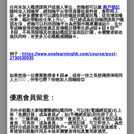
率的做法，但這個做法真的有聽出對方的需
任何未加入嘅授課商戶或個人單位，您哋都可以撳
商戶登記
要嗎？
隨時加入我哋💯，經我哋平台管理員審批資料後，會即時上
架，令更多瀏覽者可以讀取到您哋提供嘅資訊🔠，從而增加曝
光率，藉此帶動收生率上升📈。 而已經成為咗我哋授課商戶嘅
在一個非常注重結果的社會裏面，我們失去
朋友😘，您哋可以利用我哋平台為您製作嘅專屬連結®️，去分
享或轉發俾您哋想推廣及宣傳嘅目標學生群👶🏻👧🏻👨🏻‍🦳
了表達的勇氣，也因爲久久不用這時，我們
👵🏻，不再局限喺其他連結嘅固定版面設計🈵，令瀏覽者吸收
資訊同時，有更多元化嘅觀感體驗🔆。
或許已經忘記了如何表達自己的感受。
在這個課程裏面，你會訓練如何用你的特
例子：
https://www.onelearninghk.com/course/post-
2730530935
質，一些技巧與語句去幫助對方順利表達出
難以啓齒的感受。
如果您係一位專業教授者👨🏻‍🎓，或有一技之長想傳授俾唔同
人士🙋🏻‍♂️，仲等乜嘢？快啲加入我哋啦😊
優惠會員留意：
另外亦鼓勵大家喺瀏覽網站嘅同時，可以按(電腦網頁版)右上
角「免費註冊」成為會員🖌️；如(手機網頁版)則先按下左上
角 ≡「三條界線」，然後再按「會員登入」，倘若未登記成為
會員，可再按「成為會員」，一經登記後，可立即登入，為您
想評分或提供意見嘅授課商戶⭐️，利用文字，隔空表達感受，
希望達到鼓勵作用及令後來瀏覽者得知真實用家感受。