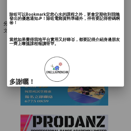
除咗可以Bookmark定您心水的課程之外，更會定期收到我哋
發出的優惠通知🎉！除咗電郵資料準確外，仲有要記得密碼啊
㊙️！
分類 :
文化宗教身心靈 - 其他(身心靈)
- 心理諮詢
當然如果覺得我地平台實用又好睇🥇，都要記得介紹身邊朋友
一齊上嚟搵課程報讀呀🎊。
多謝曬！