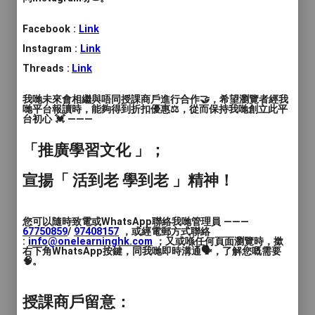
在你的生活中，你會發現很多人找你傾訴
Facebook :
Link
嗎？
Instagram :
Link
或者，你覺得自己親和力很夠高？
Threads :
Link
我哋未來會相繼與唔同授課商戶進行合作🤝，希望瀏覽者經我
你有一種抱負要服務人群，把傾聽的力量發
哋平台報讀時，能夠得到折扣優惠⚖️，從而保持我哋創立此平
揮到淋漓盡致，打造一個能夠提升自己及其
台初心 💓 ———
他人的事業？
「推廣學習文化 」；
傾聽員的超能力就是“積極聆聽”，聽起來非
宣揚「 活到老 學到老 」精神！
常簡單但是其實後面有很大的學問。
爲什麽有些人比較容易讓人敞開心扉？
您可以隨時致電或WhatsApp聯絡我哋管理員 ———
67750859
/
97408157
，或經電郵方式聯絡
:
info@onelearninghk.com
；又或喺任何頁面瀏覽時，撳
右下角WhatsApp按鍵，同我哋即時溝通🗣️，了解您嘅需要
有什麽特質令一個人跟你説話很舒服？
🧠。
有些人覺得硬塞理念還有正面的想法就是幫
授課商戶留意：
助對方，甚至感覺不給任何答案就是沒有效