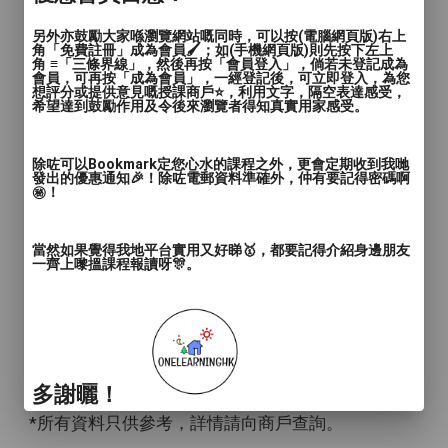
另外亦鼓勵大家喺瀏覽網站嘅同時，可以按(電腦網頁版)右上
角「免費註冊」成為會員🖌️；如(手機網頁版)則先按下左上
角 ≡「三條界線」，然後再按「會員登入」，倘若未登記成為
會員，可再按「成為會員」，一經登記後，可立即登入，為您
想評分或提供意見嘅授課商戶⭐️，利用文字，隔空表達感受，
希望達到鼓勵作用及令後來瀏覽者得知真實用家感受。
除咗可以Bookmark定您心水的課程之外，更會定期收到我哋
發出的優惠通知🎉！除咗電郵資料準確外，仲有要記得密碼啊
㊙️！
當然如果覺得我地平台實用又好睇🥇，都要記得介紹身邊朋友
一齊上嚟搵課程報讀呀🎊。
多謝曬！
*所有資料只供參考，詳情請向商戶查詢。