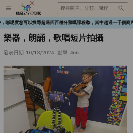
搜尋商戶、分類、課程
gHK❤️，喺呢度您可以搜尋超過四百種分類嘅課程📚，當中超過一千
樂器，朗誦，歌唱短片拍攝
發表日期: 10/13/2024
點擊: 466