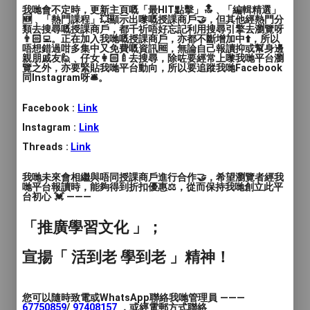
我哋會不定時，更新主頁嘅「最HIT點擊」🔝﹑「編輯精選」
價錢
: $1200
🆕﹑「熱門課程」💥顯示出嚟嘅授課商戶🤝，但其他經熱門分
類去搜尋嘅授課商戶，都千祈唔好忘記利用搜尋引擎去瀏覽呀
👨🏻‍💻。正在加入我哋嘅授課商戶，亦都不斷增加中⬆️，所以
服務地區
: 深水埗區
唔想錯過咁多集中又免費嘅資訊🆓，無論自己報讀抑或幫身邊
親朋戚友🙋﹑仔女👩🏻‍🍼去搜尋，除咗要經常上嚟我哋平台瀏
覽之外，亦要緊貼我哋平台動向，所以要追蹤我哋Facebook
同Instagram呀🛎️。
1）iPhone 4K或高清1080p拍攝樂器表
演，朗誦，歌唱，一鏡過不剪接不後期，附
Facebook :
Link
合參賽作品要求 。
Instagram :
Link
2）專業收音咪高峰，混音器，補光燈 。
Threads :
Link
我哋未來會相繼與唔同授課商戶進行合作🤝，希望瀏覽者經我
3）提供一小時鋼琴房（荔枝角區） 。
哋平台報讀時，能夠得到折扣優惠⚖️，從而保持我哋創立此平
台初心 💓 ———
4）4K及1080p兩種格式交客戶 。本人從事
「推廣學習文化 」；
收音師已超過廿年，合作機構：香港賽馬
會，無線電視，亞洲電視，開電視，有線電
宣揚「 活到老 學到老 」精神！
視，Viutv，香港電台，彭博
（Bloomberg），全國廣播公司商業頻道
（CNBC）及各大製作公司。
您可以隨時致電或WhatsApp聯絡我哋管理員 ———
67750859
/
97408157
，或經電郵方式聯絡