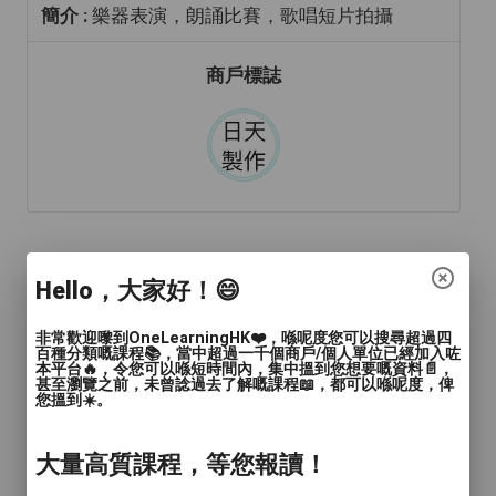
簡介 :
樂器表演，朗誦比賽，歌唱短片拍攝
商戶標誌
年齡範圍
: 兒童(15歲或以下), 青年(15-24歲), 成人
Hello，大家好！😄
(24-65歲), 長者(65歲或以上)
非常歡迎嚟到OneLearningHK❤️，喺呢度您可以搜尋超過四
語言
: 廣東話, 普通話, 英文
百種分類嘅課程📚，當中超過一千個商戶/個人單位已經加入咗
本平台🔥，令您可以喺短時間內，集中搵到您想要嘅資料📄，
人數
甚至瀏覽之前，未曾諗過去了解嘅課程📖，都可以喺呢度，俾
: 1對1, 2至4人, 多於4人
您搵到☀️。
教學模式
: 面授
大量高質課程，等您報讀！
時間
: 60分鐘