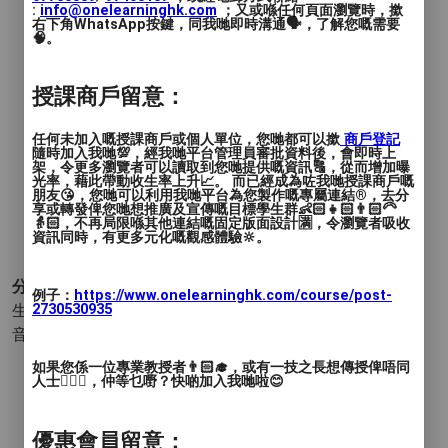
:
info@onelearninghk.com
；又或喺任何頁面瀏覽時，撳
右下角WhatsApp按鍵，同我哋即時溝通🗣️，了解您嘅需要
🧠。
授課商戶留意：
任何未加入嘅授課商戶或個人單位，您哋都可以撳
商戶登記
隨時加入我哋💯，經我哋平台管理員審批資料後，會即時上
架，令更多瀏覽者可以讀取到您哋提供嘅資訊🔠，從而增加曝
光率，藉此帶動收生率上升📈。 而已經成為咗我哋授課商戶嘅
朋友😘，您哋可以利用我哋平台為您製作嘅專屬連結®️，去分
享或轉發俾您哋想推廣及宣傳嘅目標學生群👶🏻👧🏻👨🏻‍🦳
👵🏻，不再局限喺其他連結嘅固定版面設計🈵，令瀏覽者吸收
資訊同時，有更多元化嘅觀感體驗🔆。
分類 :
例子：
https://www.onelearninghk.com/course/post-
生活品味 - 攝影
2730530935
- 攝影 執相 活動和展覽
音樂和表演 - 音樂製作
如果您係一位專業教授者👨🏻‍🎓，或有一技之長想傳授俾唔同
人士🙋🏻‍♂️，仲等乜嘢？快啲加入我哋啦😊
優惠會員留意：