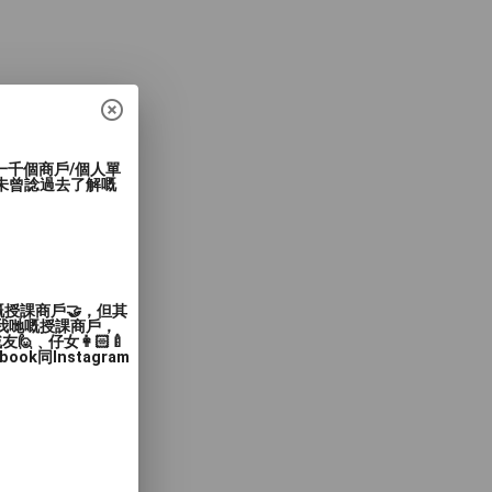
過一千個商戶/個人單
未曾諗過去了解嘅
嘅授課商戶🤝，但其
入我哋嘅授課商戶，
﹑仔女👩🏻‍🍼
同Instagram