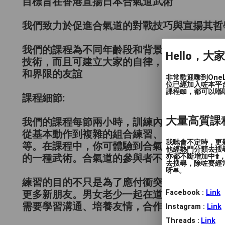
目標旨在香港宣揚日本合氣道武術
我們致力於促進合氣道的對戰技巧與宣揚其哲
我​們的課程為不同年齡段和背景的合氣道使用者
Hello，大
技術，而且可建立大家的自律，忍耐，正確的
和界限的友誼
非常歡迎嚟到One
位已經加入咗本平
課程📖，都可以喺
課程細節:
大量高質課
我們的課程每節兩小時，訓練內容無分級別，
從基本動作到複雜的組合練習、道場禮儀、合
我哋會不定時，更新
等。在課程中，你可體驗到合氣道是一種順其
他經熱門分類去搜尋
亦都不斷增加中⬆️
的一種武術。合氣道的參與者不主動攻擊，不
去搜尋，除咗要經常
呀🛎️。
練習的目的不只是為了應付衝突時的實況，也
Facebook :
Link
更多新朋友。男女老少一起在道場上訓練流汗
需要學習溝通、培養友情，合作要素。
Instagram :
Link
Threads :
Link