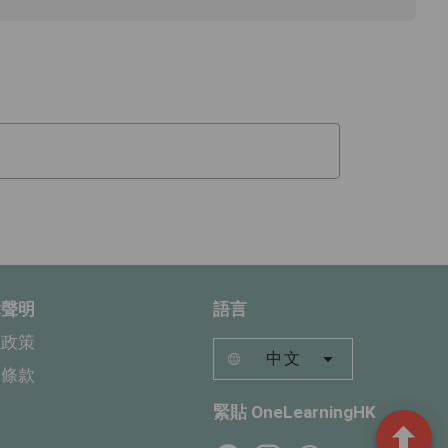
律聲明
語言
隱政策
中文
用條款
緊貼 OneLearningHK