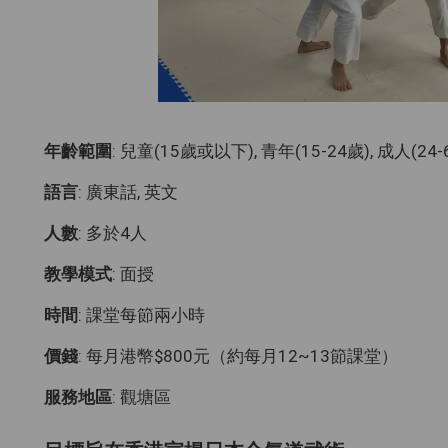
年齡範圍
: 兒童(15歲或以下), 青年(15-24歲), 成人(24
語言
: 廣東話, 英文
人數
: 多於4人
教學模式
: 面授
時間
: 課堂每節兩小時
價錢
: 每月港幣$800元（約每月12~13節課堂）
服務地區
: 觀塘區