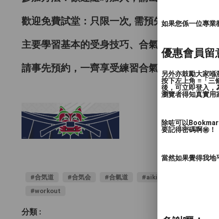
歡迎免費試堂：
只限一次, 需預先約課
如果您係一位專業教授
主要學習基本的受身技巧、合氣道 基本動作 及
優惠會員留
請事先預約，一齊享受練習合氣道的樂趣。
另外亦鼓勵大家喺瀏
按下左上角 ≡「
後，可立即登入，
瀏覽者得知真實用
除咗可以Bookm
要記得密碼啊㊙️！
當然如果覺得我地
#合気道
#合気会
#合氣道
#aikido
#aikidoaikik
#workout
分類 :