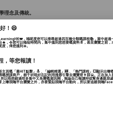
學理念及傳統。
, 提供一個練習平台, 不僅可提高大家的合氣道
家好！😄
道場舉止，亦讓大家有機會發展超越年齡，性別
LearningHK❤️，喺呢度您可以搜尋超過四百種分類嘅課程📚，當中超
台🔥，令您可以喺短時間內，集中搵到您想要嘅資料📄，甚至瀏覽之前，
呢度，俾您搵到☀️。
程，等您報讀！
所有學員都可一起練習。 每次課堂由淺入深，
氣道手法、步法、受身、關節技、摔倒和投技
主頁嘅「最HIT點擊」🔝﹑「編輯精選」🆕﹑「熱門課程」💥顯示出嚟
自然、體現和諧之道，自然而非暴力、非競爭性
嘅授課商戶，都千祈唔好忘記利用搜尋引擎去瀏覽呀👨🏻‍💻。正在加
，所以唔想錯過咁多集中又免費嘅資訊🆓，無論自己報讀抑或幫身邊親朋戚友🙋
易養成爭強好鬥的性格。
上嚟我哋平台瀏覽之外，亦要緊貼我哋平台動向，所以要追蹤我哋Facebook
協助了解武術運動的原則。 重點還有可以認識
、在向各自目標邁進的過程中除了互相競技，更