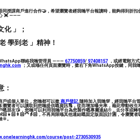
亦是唯一可理解合氣道基本原理的一種方法。合
水平。不同年紀的男女學員, 通過在道場中不斷
唔同授課商戶進行合作🤝，希望瀏覽者經我哋平台報讀時，能夠得到折扣優
💓 ———
可增加溝通能力，發展友誼並建立團隊合作精
文化 」；
老 學到老 」精神！
地點為港九兩地的私營及政府體育設施。 瀏覽我們的
hatsApp聯絡我哋管理員 ———
67750859
/
97408157
，或經電郵方式
inghk.com
；又或喺任何頁面瀏覽時，撳右下角WhatsApp按鍵，同我哋
課堂）​
意：
及10月份才可使用預繳優惠）
商戶或個人單位，您哋都可以撳
商戶登記
隨時加入我哋💯，經我哋平台
多瀏覽者可以讀取到您哋提供嘅資訊🔠，從而增加曝光率，藉此帶動收生率
戶嘅朋友😘，您哋可以利用我哋平台為您製作嘅專屬連結®️，去分享或轉
🏻👧🏻👨🏻‍🦳👵🏻，不再局限喺其他連結嘅固定版面設計🈵，令瀏
🔆。
意)，無分性別。
ww.onelearninghk.com/course/post-2730530935
申請表及月費交給道場老師即可