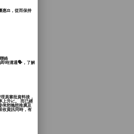
惠⚖️，從而保持
聯絡
即時溝通🗣️，了解
管理員審批資料後，
上升📈。 而已經
發俾您哋想推廣及
覽者吸收資訊同時，有