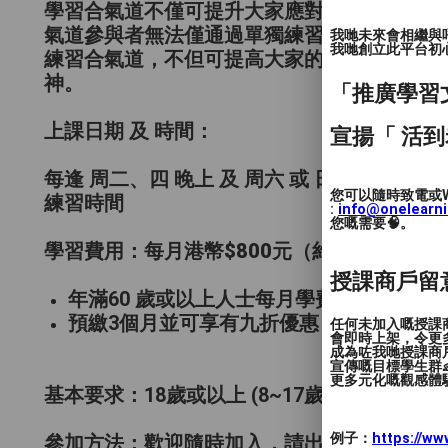
學習合氣道不僅可提升大家應對實戰的能力，
氣道參與者無法僅通過單獨練習來達到大師級
我哋未來會相繼與
我哋創立此平台初心 
練習合氣道，不但可提高大家的戰鬥技巧，還
神。
「推廣學習
上課日期 及 時間：
宣揚「 活到
每逢 周二、四 晚上 及 周六 或 日 下午，
您可以隨時致電或W
練習時間
:
info@onelearn
您嘅需要🧠。
學習費用：每月港幣$800元
（約每月12~13節
授課商戶留
年滿60 歲或以上人士每月學費減半
預繳3個月並可享有九折優惠（逢1、4、7
任何未加入嘅授課
會即時上架，令更
成為咗我哋授課商
宣傳嘅目標學生群👶
更多元化嘅觀感體驗
基本要求：
18歲或以上 (8~17歲需要家長同
例子：
https://w
參加方法：
歡迎隨時加入，請出席課堂時連同