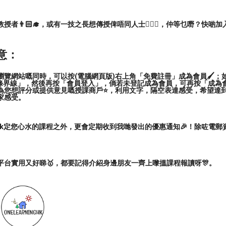
者👨🏻‍🎓，或有一技之長想傳授俾唔同人士🙋🏻‍♂️，仲等乜嘢？快啲加
 技法 (正面打一教、片手取四方投)。
意：
覽網站嘅同時，可以按(電腦網頁版)右上角「免費註冊」成為會員🖌️；如
三條界線」，然後再按「會員登入」，倘若未登記成為會員，可再按「成為
為您想評分或提供意見嘅授課商戶⭐️，利用文字，隔空表達感受，希望達
家感受。
ark定您心水的課程之外，更會定期收到我哋發出的優惠通知🎉！除咗電
平台實用又好睇🥇，都要記得介紹身邊朋友一齊上嚟搵課程報讀呀🎊。
ai
#budo
#martialart
#practice
#training