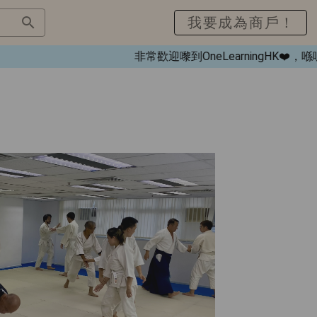
我要成為商戶！
非常歡迎嚟到OneLearningHK❤