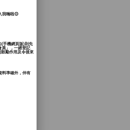
入我哋啦😊
(手機網頁版)則先
會員」，一經登記
到鼓勵作用及令後來
郵資料準確外，仲有