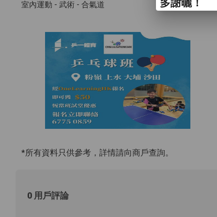
多謝曬！
室內運動 - 武術
- 合氣道
*所有資料只供參考，詳情請向商戶查詢。
0 用戶評論