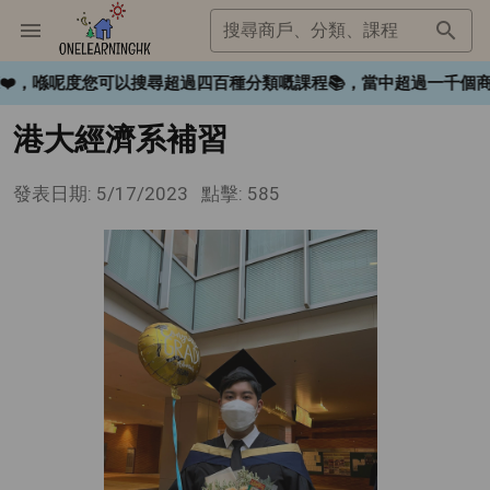
搜尋商戶、分類、課程
ngHK❤️，喺呢度您可以搜尋超過四百種分類嘅課程📚，當中超過一
港大經濟系補習
發表日期: 5/17/2023
點擊: 585