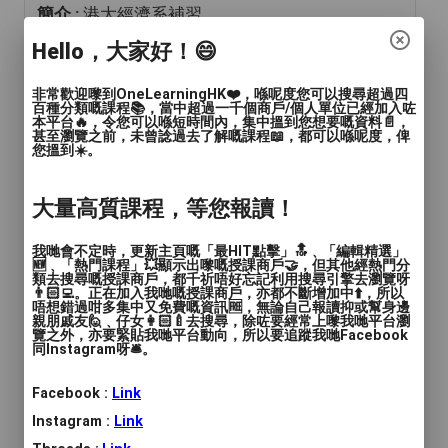
簡介 :
港大經濟系補習
Hello，大家好！😄
商戶標誌
非常歡迎嚟到OneLearningHK❤️，喺呢度您可以搜尋超過四
百種分類嘅課程📚，當中超過一千個商戶/個人單位已經加入咗
本平台🔥，令您可以喺短時間內，集中搵到您想要嘅資料📄，
甚至瀏覽之前，未曾諗過去了解嘅課程📖，都可以喺呢度，俾
您搵到☀️。
大量高質課程，等您報讀！
年齡範圍
: 青年(15-24歲)
我哋會不定時，更新主頁嘅「最HIT點擊」🔝﹑「編輯精選」
🆕﹑「熱門課程」💥顯示出嚟嘅授課商戶🤝，但其他經熱門分
類去搜尋嘅授課商戶，都千祈唔好忘記利用搜尋引擎去瀏覽呀
語言
: 廣東話, 英文
👨🏻‍💻。正在加入我哋嘅授課商戶，亦都不斷增加中⬆️，所以
唔想錯過咁多集中又免費嘅資訊🆓，無論自己報讀抑或幫身邊
親朋戚友🙋﹑仔女👩🏻‍🍼去搜尋，除咗要經常上嚟我哋平台瀏
人數
: 1對1, 2至4人, 多於4人
覽之外，亦要緊貼我哋平台動向，所以要追蹤我哋Facebook
同Instagram呀🛎️。
教學模式
: 面授, 網授
Facebook :
Link
時間
: 個別查詢
Instagram :
Link