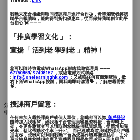
價錢
Threads :
: $200
Link
服務地區
: 觀塘區, 深水埗區, 黃大仙區, 油尖旺區, 葵
我哋未來會相繼與唔同授課商戶進行合作🤝，希望瀏覽者經我
哋平台報讀時，能夠得到折扣優惠⚖️，從而保持我哋創立此平
青區, 西貢區, 沙田區, 大埔區, 荃灣區, 屯門區, 元朗
台初心 💓 ———
區, 其他（彈性或無固定地點）
「推廣學習文化 」；
港大經濟補習
宣揚「 活到老 學到老 」精神！
香港大學經濟及金融系畢業！多年補習經
驗！有耐心有系統！
您可以隨時致電或WhatsApp聯絡我哋管理員 ———
67750859
/
97408157
，或經電郵方式聯絡
:
info@onelearninghk.com
；又或喺任何頁面瀏覽時，撳
學生成績優異！(DSE 合共 32 分，其中經濟
右下角WhatsApp按鍵，同我哋即時溝通🗣️，了解您嘅需要
🧠。
科為5*)
授課商戶留意：
分類 :
學術 - 商業
- 經濟
任何未加入嘅授課商戶或個人單位，您哋都可以撳
商戶登記
隨時加入我哋💯，經我哋平台管理員審批資料後，會即時上
架，令更多瀏覽者可以讀取到您哋提供嘅資訊🔠，從而增加曝
光率，藉此帶動收生率上升📈。 而已經成為咗我哋授課商戶嘅
朋友😘，您哋可以利用我哋平台為您製作嘅專屬連結®️，去分
享或轉發俾您哋想推廣及宣傳嘅目標學生群👶🏻👧🏻👨🏻‍🦳