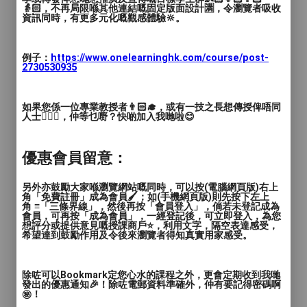
👵🏻，不再局限喺其他連結嘅固定版面設計🈵，令瀏覽者吸收
資訊同時，有更多元化嘅觀感體驗🔆。
例子：
https://www.onelearninghk.com/course/post-
2730530935
如果您係一位專業教授者👨🏻‍🎓，或有一技之長想傳授俾唔同
人士🙋🏻‍♂️，仲等乜嘢？快啲加入我哋啦😊
優惠會員留意：
另外亦鼓勵大家喺瀏覽網站嘅同時，可以按(電腦網頁版)右上
角「免費註冊」成為會員🖌️；如(手機網頁版)則先按下左上
角 ≡「三條界線」，然後再按「會員登入」，倘若未登記成為
會員，可再按「成為會員」，一經登記後，可立即登入，為您
想評分或提供意見嘅授課商戶⭐️，利用文字，隔空表達感受，
希望達到鼓勵作用及令後來瀏覽者得知真實用家感受。
除咗可以Bookmark定您心水的課程之外，更會定期收到我哋
發出的優惠通知🎉！除咗電郵資料準確外，仲有要記得密碼啊
㊙️！