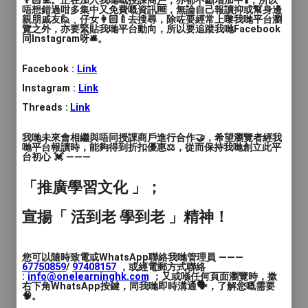
👨🏻‍💻。正在加入我哋嘅授課商戶，亦都不斷增加中⬆️，所以
唔想錯過咁多集中又免費嘅資訊🆓，無論自己報讀抑或幫身邊
時間
: 60分鐘
親朋戚友🙋﹑仔女👩🏻‍🍼去搜尋，除咗要經常上嚟我哋平台瀏
覽之外，亦要緊貼我哋平台動向，所以要追蹤我哋Facebook
同Instagram呀🛎️。
價錢
: $123-212
Facebook :
Link
服務地區
: 荃灣區
Instagram :
Link
Threads :
Link
兒童創意畫班至成人油彩班，中國水墨畫
班，書法班，流體熊工作坊
我哋未來會相繼與唔同授課商戶進行合作🤝，希望瀏覽者經我
哋平台報讀時，能夠得到折扣優惠⚖️，從而保持我哋創立此平
台初心 💓 ———
「推廣學習文化 」；
宣揚「 活到老 學到老 」精神！
您可以隨時致電或WhatsApp聯絡我哋管理員 ———
67750859
/
97408157
，或經電郵方式聯絡
:
info@onelearninghk.com
；又或喺任何頁面瀏覽時，撳
右下角WhatsApp按鍵，同我哋即時溝通🗣️，了解您嘅需要
🧠。