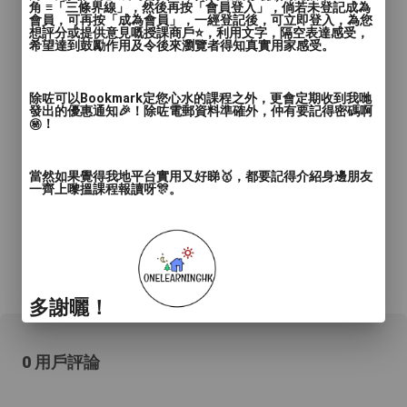
角 ≡「三條界線」，然後再按「會員登入」，倘若未登記成為
會員，可再按「成為會員」，一經登記後，可立即登入，為您
想評分或提供意見嘅授課商戶⭐️，利用文字，隔空表達感受，
希望達到鼓勵作用及令後來瀏覽者得知真實用家感受。
除咗可以Bookmark定您心水的課程之外，更會定期收到我哋
發出的優惠通知🎉！除咗電郵資料準確外，仲有要記得密碼啊
㊙️！
當然如果覺得我地平台實用又好睇🥇，都要記得介紹身邊朋友
一齊上嚟搵課程報讀呀🎊。
*所有資料只供參考，詳情請向商戶查詢。
多謝曬！
0 用戶評論