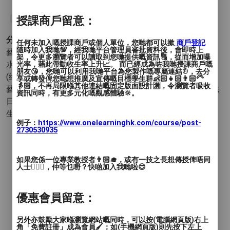
授課商戶留意：
#Art class
#painting
分類 :
任何未加入嘅授課商戶或個人單位，您哋都可以撳
商戶登記
隨時加入我哋💯，經我哋平台管理員審批資料後，會即時上
藝術與設計 - 繪畫
- 流體畫 木顏色畫 酒精墨水畫 素描 油畫
架，令更多瀏覽者可以讀取到您哋提供嘅資訊🔠，從而增加曝
水彩畫 水墨畫 粉彩畫 水粉畫 丙烯畫(塑膠彩) 蠟筆畫 其他
光率，藉此帶動收生率上升📈。 而已經成為咗我哋授課商戶嘅
朋友😘，您哋可以利用我哋平台為您製作嘅專屬連結®️，去分
(繪畫)
享或轉發俾您哋想推廣及宣傳嘅目標學生群👶🏻👧🏻👨🏻‍🦳
👵🏻，不再局限喺其他連結嘅固定版面設計🈵，令瀏覽者吸收
藝術與設計 - 書法
- 楷書 行書 草書 隸書 篆書 其他中國書法
資訊同時，有更多元化嘅觀感體驗🔆。
日本書道 西方書法
生活品味 - 工作坊(Workshop)
例子：
https://www.onelearninghk.com/course/post-
2730530935
如果您係一位專業教授者👨🏻‍🎓，或有一技之長想傳授俾唔同
人士🙋🏻‍♂️，仲等乜嘢？快啲加入我哋啦😊
優惠會員留意：
另外亦鼓勵大家喺瀏覽網站嘅同時，可以按(電腦網頁版)右上
角「免費註冊」成為會員🖌️；如(手機網頁版)則先按下左上