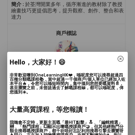
簡介 :
於荃灣開業多年，循序漸進的教材除了教授
繪畫技巧更提倡思考，提升觀察、創作、整合和表
達力
商戶標誌
Hello，大家好！😄
非常歡迎嚟到OneLearningHK❤️，喺呢度您可以搜尋超過四
百種分類嘅課程📚，當中超過一千個商戶/個人單位已經加入咗
本平台🔥，令您可以喺短時間內，集中搵到您想要嘅資料📄，
年齡範圍
: 兒童(15歲或以下), 青年(15-24歲), 成人
甚至瀏覽之前，未曾諗過去了解嘅課程📖，都可以喺呢度，俾
您搵到☀️。
(24-65歲)
語言
: 廣東話, 普通話
大量高質課程，等您報讀！
人數
: 2至4人
我哋會不定時，更新主頁嘅「最HIT點擊」🔝﹑「編輯精選」
🆕﹑「熱門課程」💥顯示出嚟嘅授課商戶🤝，但其他經熱門分
教學模式
: 面授
類去搜尋嘅授課商戶，都千祈唔好忘記利用搜尋引擎去瀏覽呀