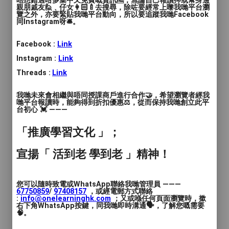
唔想錯過咁多集中又免費嘅資訊🆓，無論自己報讀抑或幫身邊
教學模式
: 面授
親朋戚友🙋﹑仔女👩🏻‍🍼去搜尋，除咗要經常上嚟我哋平台瀏
覽之外，亦要緊貼我哋平台動向，所以要追蹤我哋Facebook
同Instagram呀🛎️。
時間
: 1h，1.5h，2hs
價錢
: $380 - $700
Facebook :
Link
Instagram :
Link
服務地區
: 南區
Threads :
Link
We provide classes for kids/adults, art &
我哋未來會相繼與唔同授課商戶進行合作🤝，希望瀏覽者經我
哋平台報讀時，能夠得到折扣優惠⚖️，從而保持我哋創立此平
wine seasons, workshops, art party for
台初心 💓 ———
small groups, crafts, and sculpture.
「推廣學習文化 」；
宣揚「 活到老 學到老 」精神！
您可以隨時致電或WhatsApp聯絡我哋管理員 ———
67750859
/
97408157
，或經電郵方式聯絡
:
info@onelearninghk.com
；又或喺任何頁面瀏覽時，撳
右下角WhatsApp按鍵，同我哋即時溝通🗣️，了解您嘅需要
🧠。