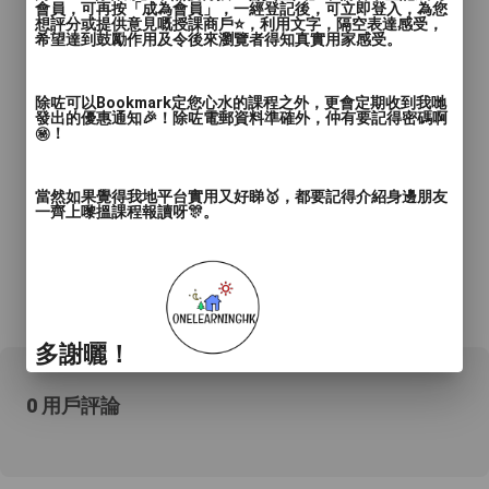
會員，可再按「成為會員」，一經登記後，可立即登入，為您
想評分或提供意見嘅授課商戶⭐️，利用文字，隔空表達感受，
希望達到鼓勵作用及令後來瀏覽者得知真實用家感受。
除咗可以Bookmark定您心水的課程之外，更會定期收到我哋
發出的優惠通知🎉！除咗電郵資料準確外，仲有要記得密碼啊
㊙️！
當然如果覺得我地平台實用又好睇🥇，都要記得介紹身邊朋友
一齊上嚟搵課程報讀呀🎊。
*所有資料只供參考，詳情請向商戶查詢。
多謝曬！
0 用戶評論