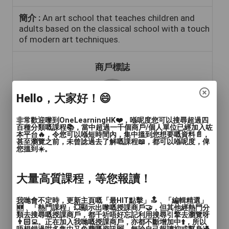
簡介 :
An art school that teaches children and
adults based on the classical school with a touch
of modern art techniques.
商戶標誌
Hello，大家好！😄
非常歡迎嚟到OneLearningHK❤️，喺呢度您可以搜尋超過四
百種分類嘅課程📚，當中超過一千個商戶/個人單位已經加入咗
本平台🔥，令您可以喺短時間內，集中搵到您想要嘅資料📄，
甚至瀏覽之前，未曾諗過去了解嘅課程📖，都可以喺呢度，俾
您搵到☀️。
年齡範圍
: 兒童(15歲或以下), 青年(15-24歲), 成人
(24-65歲), 長者(65歲或以上)
大量高質課程，等您報讀！
語言
: 英文
我哋會不定時，更新主頁嘅「最HIT點擊」🔝﹑「編輯精選」
🆕﹑「熱門課程」💥顯示出嚟嘅授課商戶🤝，但其他經熱門分
人數
: 1對1, 2至4人, 多於4人
類去搜尋嘅授課商戶，都千祈唔好忘記利用搜尋引擎去瀏覽呀
👨🏻‍💻。正在加入我哋嘅授課商戶，亦都不斷增加中⬆️，所以