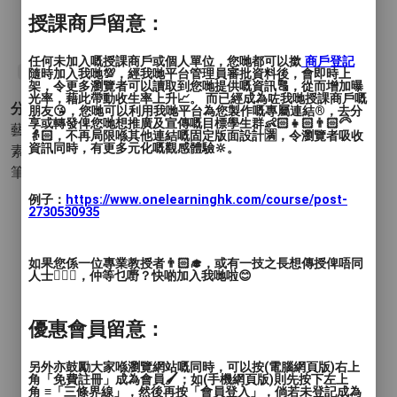
授課商戶留意：
任何未加入嘅授課商戶或個人單位，您哋都可以撳
商戶登記
#lamaisondarthk
隨時加入我哋💯，經我哋平台管理員審批資料後，會即時上
架，令更多瀏覽者可以讀取到您哋提供嘅資訊🔠，從而增加曝
光率，藉此帶動收生率上升📈。 而已經成為咗我哋授課商戶嘅
分類 :
朋友😘，您哋可以利用我哋平台為您製作嘅專屬連結®️，去分
享或轉發俾您哋想推廣及宣傳嘅目標學生群👶🏻👧🏻👨🏻‍🦳
藝術與設計 - 繪畫
- 和諧粉彩 流體畫 木顏色畫 酒精墨水畫
👵🏻，不再局限喺其他連結嘅固定版面設計🈵，令瀏覽者吸收
資訊同時，有更多元化嘅觀感體驗🔆。
素描 油畫 水彩畫 水墨畫 粉彩畫 水粉畫 丙烯畫(塑膠彩) 蠟
筆畫 其他 (繪畫)
例子：
https://www.onelearninghk.com/course/post-
2730530935
如果您係一位專業教授者👨🏻‍🎓，或有一技之長想傳授俾唔同
人士🙋🏻‍♂️，仲等乜嘢？快啲加入我哋啦😊
優惠會員留意：
另外亦鼓勵大家喺瀏覽網站嘅同時，可以按(電腦網頁版)右上
角「免費註冊」成為會員🖌️；如(手機網頁版)則先按下左上
角 ≡「三條界線」，然後再按「會員登入」，倘若未登記成為