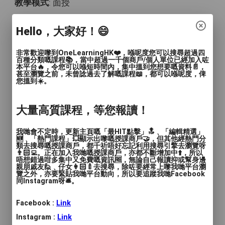
教學模式
: 面授
時間
: 60 - 90分鐘
Hello，大家好！😄
價錢
: $180 - $250
非常歡迎嚟到OneLearningHK❤️，喺呢度您可以搜尋超過四
百種分類嘅課程📚，當中超過一千個商戶/個人單位已經加入咗
服務地區
: 北區
本平台🔥，令您可以喺短時間內，集中搵到您想要嘅資料📄，
甚至瀏覽之前，未曾諗過去了解嘅課程📖，都可以喺呢度，俾
您搵到☀️。
針對3-12歲的小朋友，我會調整貼文的語調
和內容，讓它更加有趣🎨🐾 小小藝術家動
大量高質課程，等您報讀！
物畫班 🐾🎨
我哋會不定時，更新主頁嘅「最HIT點擊」🔝﹑「編輯精選」
嘿，小朋友們！你們準備好跟我們一起畫出
🆕﹑「熱門課程」💥顯示出嚟嘅授課商戶🤝，但其他經熱門分
類去搜尋嘅授課商戶，都千祈唔好忘記利用搜尋引擎去瀏覽呀
超可愛的動物了嗎？來加入我們的動物畫
👨🏻‍💻。正在加入我哋嘅授課商戶，亦都不斷增加中⬆️，所以
唔想錯過咁多集中又免費嘅資訊🆓，無論自己報讀抑或幫身邊
班，展現你們的創意，讓我們一起快樂地學
親朋戚友🙋﹑仔女👩🏻‍🍼去搜尋，除咗要經常上嚟我哋平台瀏
覽之外，亦要緊貼我哋平台動向，所以要追蹤我哋Facebook
習和創作吧！
同Instagram呀🛎️。
🌟 我們的課程有什麼好玩呢？
Facebook :
Link
Instagram :
Link
1. 畫畫動物超有趣！ ：從可愛的小貓、小