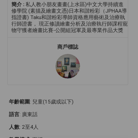
簡介 :
私人教小朋友畫畫(上水區)中文大學持續進
修學院 (素描及繪畫文憑)日本和諧粉彩（JPHAA導
指證書) Taku和諧粉彩導師資格應用藝術及治療執
行師證書， 現正修讀繪畫分析及治療執行師課程寵
物守獲者繪畫比賽-公開組冠軍及最專業作品大獎
商戶標誌
年齡範圍
: 兒童(15歲或以下)
語言
: 廣東話
人數
: 2至4人