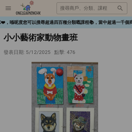
搜尋商戶、分類、課程
ngHK❤️，喺呢度您可以搜尋超過四百種分類嘅課程📚，當中超過
小小藝術家動物畫班
發表日期: 5/12/2025
點擊: 476