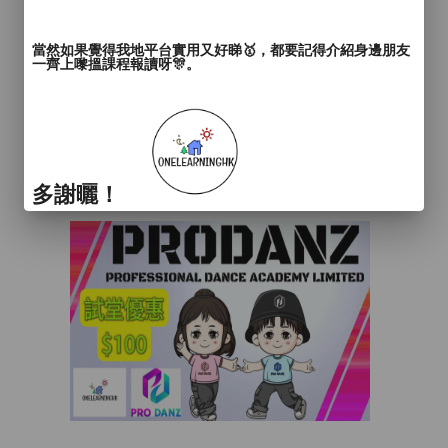
當然如果覺得我地平台實用又好睇🥇，都要記得介紹身邊朋友
一齊上嚟搵課程報讀呀🎊。
多謝曬！