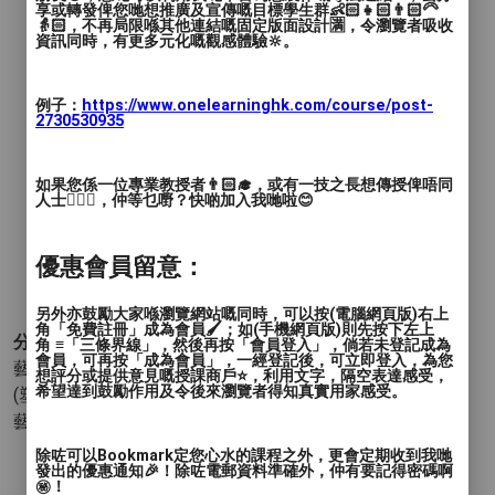
聯繫我們，期待見到你！🌈
享或轉發俾您哋想推廣及宣傳嘅目標學生群👶🏻👧🏻👨🏻‍🦳
👵🏻，不再局限喺其他連結嘅固定版面設計🈵，令瀏覽者吸收
資訊同時，有更多元化嘅觀感體驗🔆。
例子：
https://www.onelearninghk.com/course/post-
2730530935
如果您係一位專業教授者👨🏻‍🎓，或有一技之長想傳授俾唔同
人士🙋🏻‍♂️，仲等乜嘢？快啲加入我哋啦😊
優惠會員留意：
另外亦鼓勵大家喺瀏覽網站嘅同時，可以按(電腦網頁版)右上
角「免費註冊」成為會員🖌️；如(手機網頁版)則先按下左上
分類 :
角 ≡「三條界線」，然後再按「會員登入」，倘若未登記成為
會員，可再按「成為會員」，一經登記後，可立即登入，為您
藝術與設計 - 繪畫
- 木顏色畫 油畫 水彩畫 粉彩畫 丙烯畫
想評分或提供意見嘅授課商戶⭐️，利用文字，隔空表達感受，
希望達到鼓勵作用及令後來瀏覽者得知真實用家感受。
(塑膠彩) 其他 (繪畫)
藝術與設計 - 手工藝品
- 黏土 玻璃 其他 (手工藝品)
除咗可以Bookmark定您心水的課程之外，更會定期收到我哋
發出的優惠通知🎉！除咗電郵資料準確外，仲有要記得密碼啊
㊙️！