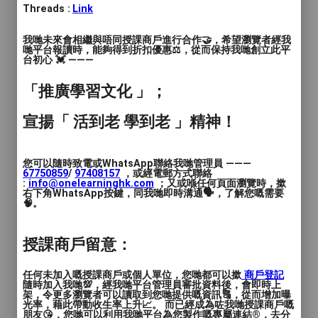
Threads :
Link
狗到有趣的野生動物，讓你的畫筆帶著你進
入動物的奇妙世界！
我哋未來會相繼與唔同授課商戶進行合作🤝，希望瀏覽者經我
哋平台報讀時，能夠得到折扣優惠⚖️，從而保持我哋創立此平
台初心 💓 ———
2. 嘗試各種有趣的材料 ：我們將用油粉
彩、彩色鉛筆、塑膠彩馬克筆、水彩及一些
「推廣學習文化 」；
其他媒介，黏土、玻璃紙、發泡膠等物料來
創作，你可以用自己的方式表現每一隻動
宣揚「 活到老 學到老 」精神！
物。
您可以隨時致電或WhatsApp聯絡我哋管理員 ———
3. 四個級別 ：根據小朋友的能力選擇最合
67750859
/
97408157
，或經電郵方式聯絡
:
info@onelearninghk.com
；又或喺任何頁面瀏覽時，撳
適的課程，讓學習變得輕鬆而愉快，隨時隨
右下角WhatsApp按鍵，同我哋即時溝通🗣️，了解您嘅需要
地都能畫出心中的動物夢想！
🧠。
📅 報名即刻開始，名額有限！不要等到機
授課商戶留意：
會溜走，快來一起踏上這段有趣的藝術旅
程！ 🖌️💖
任何未加入嘅授課商戶或個人單位，您哋都可以撳
商戶登記
隨時加入我哋💯，經我哋平台管理員審批資料後，會即時上
架，令更多瀏覽者可以讀取到您哋提供嘅資訊🔠，從而增加曝
如有任何疑問或想了解更多資訊，歡迎隨時
光率，藉此帶動收生率上升📈。 而已經成為咗我哋授課商戶嘅
朋友😘，您哋可以利用我哋平台為您製作嘅專屬連結®️，去分