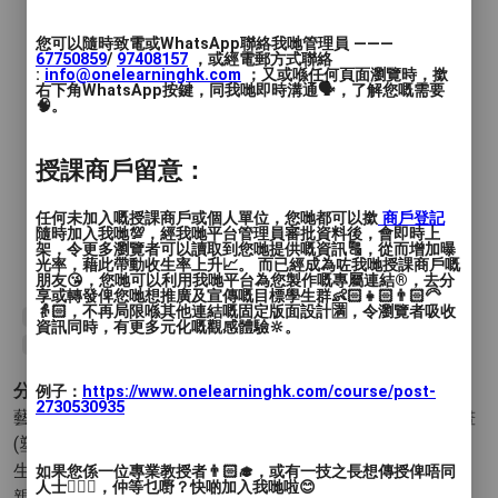
您可以隨時致電或WhatsApp聯絡我哋管理員 ———
67750859
/
97408157
，或經電郵方式聯絡
:
info@onelearninghk.com
；又或喺任何頁面瀏覽時，撳
右下角WhatsApp按鍵，同我哋即時溝通🗣️，了解您嘅需要
🧠。
授課商戶留意：
任何未加入嘅授課商戶或個人單位，您哋都可以撳
商戶登記
隨時加入我哋💯，經我哋平台管理員審批資料後，會即時上
架，令更多瀏覽者可以讀取到您哋提供嘅資訊🔠，從而增加曝
光率，藉此帶動收生率上升📈。 而已經成為咗我哋授課商戶嘅
朋友😘，您哋可以利用我哋平台為您製作嘅專屬連結®️，去分
享或轉發俾您哋想推廣及宣傳嘅目標學生群👶🏻👧🏻👨🏻‍🦳
👵🏻，不再局限喺其他連結嘅固定版面設計🈵，令瀏覽者吸收
#水彩
#花卉
#watercolor
#畫畫
#painting
#floral
資訊同時，有更多元化嘅觀感體驗🔆。
#artjamming
分類 :
例子：
https://www.onelearninghk.com/course/post-
2730530935
藝術與設計 - 繪畫
- 中國畫 素描 油畫 水彩畫 水粉畫 丙烯畫
(塑膠彩) 其他 (繪畫)
生活品味 - 工作坊(Workshop)
如果您係一位專業教授者👨🏻‍🎓，或有一技之長想傳授俾唔同
人士🙋🏻‍♂️，仲等乜嘢？快啲加入我哋啦😊
親子 - 親子活動