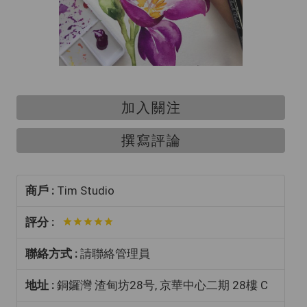
加入關注
撰寫評論
商戶 :
Tim Studio
評分 :
聯絡方式 :
請聯絡管理員
地址 :
銅鑼灣 渣甸坊28号, 京華中心二期 28樓 C