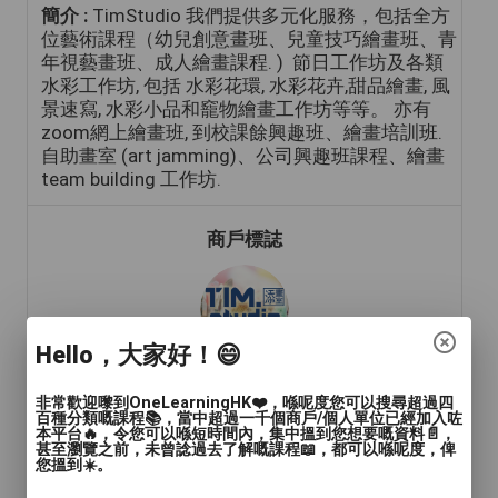
簡介 :
TimStudio 我們提供多元化服務，包括全方
位藝術課程（幼兒創意畫班、兒童技巧繪畫班、青
年視藝畫班、成人繪畫課程. ) 節日工作坊及各類
水彩工作坊, 包括 水彩花環, 水彩花卉,甜品繪畫, 風
景速寫, 水彩小品和竉物繪畫工作坊等等。 亦有
zoom網上繪畫班, 到校課餘興趣班、繪畫培訓班.
自助畫室 (art jamming)、公司興趣班課程、繪畫
team building 工作坊.
商戶標誌
Hello，大家好！😄
非常歡迎嚟到OneLearningHK❤️，喺呢度您可以搜尋超過四
百種分類嘅課程📚，當中超過一千個商戶/個人單位已經加入咗
本平台🔥，令您可以喺短時間內，集中搵到您想要嘅資料📄，
年齡範圍
: 兒童(15歲或以下), 青年(15-24歲), 成人
甚至瀏覽之前，未曾諗過去了解嘅課程📖，都可以喺呢度，俾
(24-65歲), 長者(65歲或以上)
您搵到☀️。