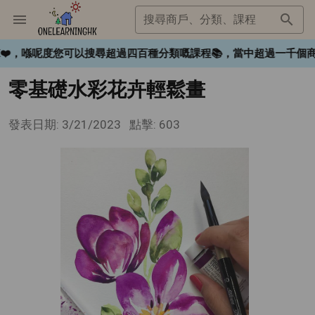
搜尋商戶、分類、課程
ngHK❤️，喺呢度您可以搜尋超過四百種分類嘅課程📚，當中超過一
零基礎水彩花卉輕鬆畫
發表日期: 3/21/2023
點擊: 603