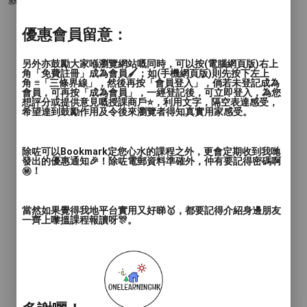
優惠會員留意：
另外亦鼓勵大家喺瀏覽網站嘅同時，可以按(電腦網頁版)右上
角「免費註冊」成為會員🖌️；如(手機網頁版)則先按下左上
角 ≡「三條界線」，然後再按「會員登入」，倘若未登記成為
會員，可再按「成為會員」，一經登記後，可立即登入，為您
想評分或提供意見嘅授課商戶⭐️，利用文字，隔空表達感受，
希望達到鼓勵作用及令後來瀏覽者得知真實用家感受。
除咗可以Bookmark定您心水的課程之外，更會定期收到我哋
發出的優惠通知🎉！除咗電郵資料準確外，仲有要記得密碼啊
㊙️！
當然如果覺得我地平台實用又好睇🥇，都要記得介紹身邊朋友
一齊上嚟搵課程報讀呀🎊。