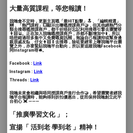
語言
: 廣東話, 普通話, 英文
大量高質課程，等您報讀！
人數
: 1對1, 2至4人, 多於4人
我哋會不定時，更新主頁嘅「最HIT點擊」🔝﹑「編輯精選」
🆕﹑「熱門課程」💥顯示出嚟嘅授課商戶🤝，但其他經熱門分
教學模式
: 面授
類去搜尋嘅授課商戶，都千祈唔好忘記利用搜尋引擎去瀏覽呀
👨🏻‍💻。正在加入我哋嘅授課商戶，亦都不斷增加中⬆️，所以
唔想錯過咁多集中又免費嘅資訊🆓，無論自己報讀抑或幫身邊
時間
: 120分鐘
親朋戚友🙋﹑仔女👩🏻‍🍼去搜尋，除咗要經常上嚟我哋平台瀏
覽之外，亦要緊貼我哋平台動向，所以要追蹤我哋Facebook
同Instagram呀🛎️。
價錢
: $300
服務地區
: 灣仔區
Facebook :
Link
Instagram :
Link
輕鬆體驗水彩藝術
Threads :
Link
繪畫不同形態的花草枝葉, 配搭出超療癒效
我哋未來會相繼與唔同授課商戶進行合作🤝，希望瀏覽者經我
哋平台報讀時，能夠得到折扣優惠⚖️，從而保持我哋創立此平
果, 繪出生活中隨處可見的美麗花草. 選好適
台初心 💓 ———
合自已的花卉老師即席示範 及指導. 包括基
「推廣學習文化 」；
礎線條 和水彩渲染 練習, 循序漸進, 一幅屬
於自已的花卉水彩畫, 在老師指導下輕輕鬆
宣揚「 活到老 學到老 」精神！
鬆的完成.