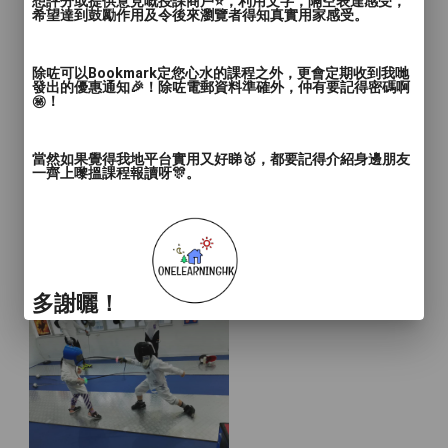
想評分或提供意見嘅授課商戶⭐️，利用文字，隔空表達感受，
希望達到鼓勵作用及令後來瀏覽者得知真實用家感受。
除咗可以Bookmark定您心水的課程之外，更會定期收到我哋
發出的優惠通知🎉！除咗電郵資料準確外，仲有要記得密碼啊
㊙️！
當然如果覺得我地平台實用又好睇🥇，都要記得介紹身邊朋友
一齊上嚟搵課程報讀呀🎊。
多謝曬！