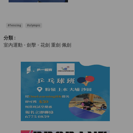
#fencing
#olympic
分類 :
室內運動 - 劍擊
- 花劍 重劍 佩劍