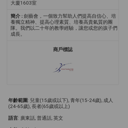
大廈1603室
簡介 :
劍藝會，一個致力幫助人們提高自信心、培
養獨立精神、提高心理素質、培養高貴氣質的團
隊。我們以二十年的教學經驗，讓您或您的孩子們
成長。
商戶標誌
年齡範圍
: 兒童(15歲或以下), 青年(15-24歲), 成人
(24-65歲), 長者(65歲或以上)
語言
: 廣東話, 普通話, 英文