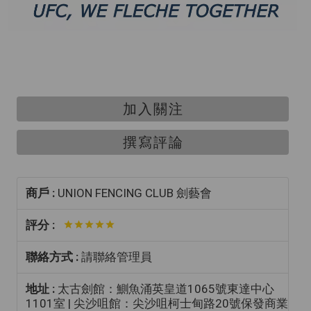
加入關注
撰寫評論
商戶 :
UNION FENCING CLUB 劍藝會
評分 :
聯絡方式 :
請聯絡管理員
地址 :
太古劍館：鰂魚涌英皇道1065號東達中心
1101室 | 尖沙咀館：尖沙咀柯士甸路20號保發商業