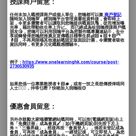
授課商戶留意：
任何未加入嘅授課商戶或個人單位，您哋都可以撳
商戶登記
隨時加入我哋💯，經我哋平台管理員審批資料後，會即時上
架，令更多瀏覽者可以讀取到您哋提供嘅資訊🔠，從而增加曝
光率，藉此帶動收生率上升📈。 而已經成為咗我哋授課商戶嘅
朋友😘，您哋可以利用我哋平台為您製作嘅專屬連結®️，去分
享或轉發俾您哋想推廣及宣傳嘅目標學生群👶🏻👧🏻👨🏻‍🦳
👵🏻，不再局限喺其他連結嘅固定版面設計🈵，令瀏覽者吸收
資訊同時，有更多元化嘅觀感體驗🔆。
例子：
https://www.onelearninghk.com/course/post-
2730530935
如果您係一位專業教授者👨🏻‍🎓，或有一技之長想傳授俾唔同
人士🙋🏻‍♂️，仲等乜嘢？快啲加入我哋啦😊
優惠會員留意：
另外亦鼓勵大家喺瀏覽網站嘅同時，可以按(電腦網頁版)右上
角「免費註冊」成為會員🖌️；如(手機網頁版)則先按下左上
角 ≡「三條界線」，然後再按「會員登入」，倘若未登記成為
會員，可再按「成為會員」，一經登記後，可立即登入，為您