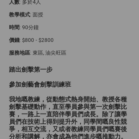
人數
: 多於4人
教學模式
: 面授
時間
: 90分鐘
價錢
: $800 - $2800
服務地區
: 東區, 油尖旺區
踏出劍擊第一步
參加劍藝會劍擊訓練班
我地嘅教練，從動態式熱身開始、教授各種
劍擊基礎動作，直至學員參與第一次劍擊比
賽，一路上一直陪伴學員們成長。除了讓學
員們在技術上得到提升外，同學間嘅良性競
爭，相互交流，又或者教練同學員們嘅賽後
分析和講解，亦會成為他們進步嘅推動力。