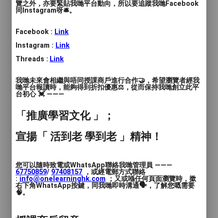
覽之外，亦要緊貼我哋平台動向，所以要追蹤我哋Facebook
同Instagram呀🛎️。
Facebook :
Link
Instagram :
Link
Threads :
Link
我哋未來會相繼與唔同授課商戶進行合作🤝，希望瀏覽者經我
哋平台報讀時，能夠得到折扣優惠⚖️，從而保持我哋創立此平
台初心 💓 ———
「推廣學習文化 」；
宣揚「 活到老 學到老 」精神！
您可以隨時致電或WhatsApp聯絡我哋管理員 ———
67750859
/
97408157
，或經電郵方式聯絡
:
info@onelearninghk.com
；又或喺任何頁面瀏覽時，撳
右下角WhatsApp按鍵，同我哋即時溝通🗣️，了解您嘅需要
🧠。