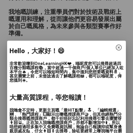
我地嘅訓練，注重學員們對於技術及戰術上
嘅運用和理解，從而讓他們更容易發展出屬
於自己嘅風格，為未來參與各類型賽事作好
準備。
如果你或者你嘅小朋友都希望參與劍擊，學
Hello，大家好！😄
習劍擊，享受劍擊為你地帶來嘅樂趣，歡迎
同我地聯絡。
非常歡迎嚟到OneLearningHK❤️，喺呢度您可以搜尋超過四
百種分類嘅課程📚，當中超過一千個商戶/個人單位已經加入咗
本平台🔥，令您可以喺短時間內，集中搵到您想要嘅資料📄，
UFC, We Fleche Together!!
甚至瀏覽之前，未曾諗過去了解嘅課程📖，都可以喺呢度，俾
您搵到☀️。
大量高質課程，等您報讀！
我哋會不定時，更新主頁嘅「最HIT點擊」🔝﹑「編輯精選」
🆕﹑「熱門課程」💥顯示出嚟嘅授課商戶🤝，但其他經熱門分
類去搜尋嘅授課商戶，都千祈唔好忘記利用搜尋引擎去瀏覽呀
👨🏻‍💻。正在加入我哋嘅授課商戶，亦都不斷增加中⬆️，所以
唔想錯過咁多集中又免費嘅資訊🆓，無論自己報讀抑或幫身邊
親朋戚友🙋﹑仔女👩🏻‍🍼去搜尋，除咗要經常上嚟我哋平台瀏