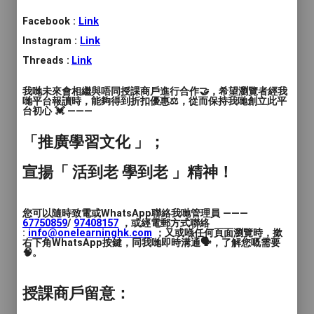
Facebook :
Link
Instagram :
Link
本部道場練習時間 :
Threads :
Link
荔枝角道場
我哋未來會相繼與唔同授課商戶進行合作🤝，希望瀏覽者經我
哋平台報讀時，能夠得到折扣優惠⚖️，從而保持我哋創立此平
兒童空手道班
台初心 💓 ———
逢星期三 17:45 - 19:00
「推廣學習文化 」；
逢星期日 11:00 - 12:30
宣揚「 活到老 學到老 」精神！
少年及成人空手道班
逢星期三 19:00 - 21:00
逢星期五 19:00 - 21:00
您可以隨時致電或WhatsApp聯絡我哋管理員 ———
67750859
/
97408157
，或經電郵方式聯絡
逢星期六 19:00 - 21:00
:
info@onelearninghk.com
；又或喺任何頁面瀏覽時，撳
右下角WhatsApp按鍵，同我哋即時溝通🗣️，了解您嘅需要
🧠。
西環道場
授課商戶留意：
少年及成人班 逢星期四 19:00 - 21:00