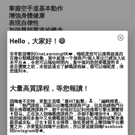
掌握空手道基本動作
增強身體健康
表現自律性
加強尊師重道的概念
Hello，大家好！😄
無形效果
非常歡迎嚟到OneLearningHK❤️，喺呢度您可以搜尋超過四
百種分類嘅課程📚，當中超過一千個商戶/個人單位已經加入咗
強化尊師重道之概念
本平台🔥，令您可以喺短時間內，集中搵到您想要嘅資料📄，
增強自信心
甚至瀏覽之前，未曾諗過去了解嘅課程📖，都可以喺呢度，俾
您搵到☀️。
透過考試及參賽,得到成功感
達致肯定自我的目標
大量高質課程，等您報讀！
學員之潛質有機會被發掘
我哋會不定時，更新主頁嘅「最HIT點擊」🔝﹑「編輯精選」
有形效果
🆕﹑「熱門課程」💥顯示出嚟嘅授課商戶🤝，但其他經熱門分
類去搜尋嘅授課商戶，都千祈唔好忘記利用搜尋引擎去瀏覽呀
👨🏻‍💻。正在加入我哋嘅授課商戶，亦都不斷增加中⬆️，所以
學員的體適能有所改善
唔想錯過咁多集中又免費嘅資訊🆓，無論自己報讀抑或幫身邊
親朋戚友🙋﹑仔女👩🏻‍🍼去搜尋，除咗要經常上嚟我哋平台瀏
學員懂得自律,尊重他人
覽之外，亦要緊貼我哋平台動向，所以要追蹤我哋Facebook
掌握空手道概念及基本動作之運用
同Instagram呀🛎️。