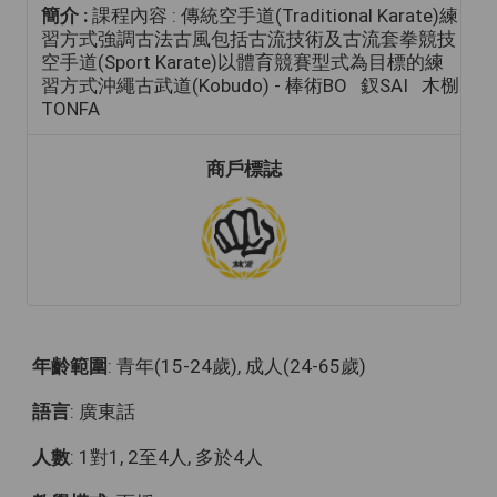
簡介 :
課程內容 : 傳統空手道(Traditional Karate)練
習方式強調古法古風包括古流技術及古流套拳競技
空手道(Sport Karate)以體育競賽型式為目標的練
習方式沖繩古武道(Kobudo) - 棒術BO 釵SAI 木㭭
TONFA
商戶標誌
年齡範圍
: 青年(15-24歲), 成人(24-65歲)
語言
: 廣東話
人數
: 1對1, 2至4人, 多於4人