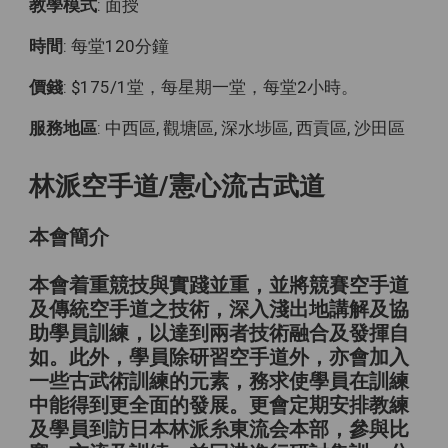
教學模式
: 面授
時間
: 每堂120分鐘
價錢
: $175/1堂，每星期一堂，每堂2小時。
服務地區
: 中西區, 觀塘區, 深水埗區, 西貢區, 沙田區
林派空手道/憲心流古武道
本會簡介
本會着重競技與實踐並重，並將競賽空手道
及傳統空手道之技術，深入淺出地講解及協
助學員訓練，以達到兩者技術融合及發揮自
如。此外，學員除研習空手道外，亦會加入
一些古武術訓練的元素，務求使學員在訓練
中能得到更全面的發展。更會定期安排教練
及學員到訪日本林派糸東流会本部，參與比