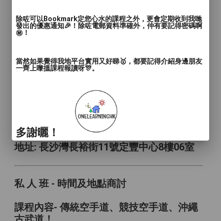
對象: 12歲以上
人數: 4人
除咗可以Bookmark定您心水的課程之外，更會定期收到我哋
發出的優惠通知🎉！除咗電郵資料準確外，仲有要記得密碼啊
日期: 逢星期三
㊙️！
時間: 晚上七點至九點
當然如果覺得我地平台實用又好睇🥇，都要記得介紹身邊朋友
一齊上嚟搵課程報讀呀🎊。
空手道恆常班
對象: 12歲以上
人數: 8人
日期: 逢星期一，二，四，五，六，日
多謝曬！
時間: 晚上七點至九點
地址: 長沙灣長裕街11號定豐中心8樓06室
私 人 班 - 時間及地點商討
課程內容- 傳統空手道、競技空手道、沖繩
古武道！