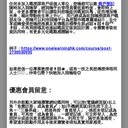
任何未加入嘅授課商戶或個人單位，您哋都可以撳
商戶登記
東港城道場(新開班)
隨時加入我哋💯，經我哋平台管理員審批資料後，會即時上
架，令更多瀏覽者可以讀取到您哋提供嘅資訊🔠，從而增加曝
光率，藉此帶動收生率上升📈。 而已經成為咗我哋授課商戶嘅
逢星期二
朋友😘，您哋可以利用我哋平台為您製作嘅專屬連結®️，去分
享或轉發俾您哋想推廣及宣傳嘅目標學生群👶🏻👧🏻👨🏻‍🦳
兒童班 18:00 - 19:00
👵🏻，不再局限喺其他連結嘅固定版面設計🈵，令瀏覽者吸收
資訊同時，有更多元化嘅觀感體驗🔆。
成人班 19:00 - 20:00
馬鞍山道場
例子：
https://www.onelearninghk.com/course/post-
2730530935
兒童班 逢星期六 10:00-11:30
觀塘道場
如果您係一位專業教授者👨🏻‍🎓，或有一技之長想傳授俾唔同
人士🙋🏻‍♂️，仲等乜嘢？快啲加入我哋啦😊
兒童​班 逢星期五 19:15-20:45
*兒童班 4-9歲
優惠會員留意：
*少年及成人班 9歲以上
另外亦鼓勵大家喺瀏覽網站嘅同時，可以按(電腦網頁版)右上
角「免費註冊」成為會員🖌️；如(手機網頁版)則先按下左上
角 ≡「三條界線」，然後再按「會員登入」，倘若未登記成為
會員，可再按「成為會員」，一經登記後，可立即登入，為您
沖繩古武道班
想評分或提供意見嘅授課商戶⭐️，利用文字，隔空表達感受，
希望達到鼓勵作用及令後來瀏覽者得知真實用家感受。