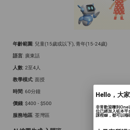
年齡範圍
: 兒童(15歲或以下), 青年(15-24歲)
語言
: 廣東話
人數
: 2至4人
教學模式
: 面授
時間
: 60分鐘
Hello，大
價錢
: $400 - $500
非常歡迎嚟到One
位已經加入咗本平
服務地區
: 荃灣區
課程📖，都可以喺