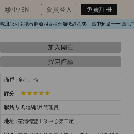
中/EN
會員登入
免費註冊
❤️，喺呢度您可以搜尋超過四百種分類嘅課程📚，當中超過一千
加入關注
撰寫評論
商戶 :
童心。愉
評分 :
聯絡方式 :
請聯絡管理員
地址 :
荃灣德豐工業中心第二座