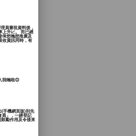
管理員審批資料後，
上升📈。 而已經
發俾您哋想推廣及
覽者吸收資訊同時，有
入我哋啦😊
(手機網頁版)則先
會員」，一經登記
到鼓勵作用及令後來