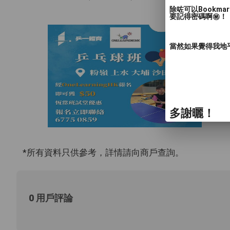
除咗可以Bookm
要記得密碼啊㊙️！
當然如果覺得我地
多謝曬！
*所有資料只供參考，詳情請向商戶查詢。
0 用戶評論