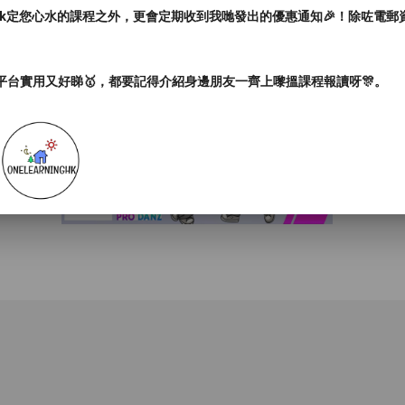
ark定您心水的課程之外，更會定期收到我哋發出的優惠通知🎉！除咗電
平台實用又好睇🥇，都要記得介紹身邊朋友一齊上嚟搵課程報讀呀🎊。