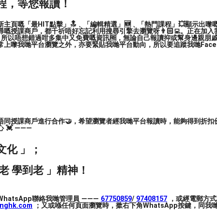
程，等您報讀！
學習教材。
主頁嘅「最HIT點擊」🔝﹑「編輯精選」🆕﹑「熱門課程」💥顯示出嚟
嘅授課商戶，都千祈唔好忘記利用搜尋引擎去瀏覽呀👨🏻‍💻。正在加
，所以唔想錯過咁多集中又免費嘅資訊🆓，無論自己報讀抑或幫身邊親朋戚友🙋
上嚟我哋平台瀏覽之外，亦要緊貼我哋平台動向，所以要追蹤我哋Facebook
程度輔助才能更有效生成理想的圖片。
之如，亦能提升英文能力。
同時認識英文生字運用
唔同授課商戶進行合作🤝，希望瀏覽者經我哋平台報讀時，能夠得到折扣優
💓 ———
文化 」；
老 學到老 」精神！
見諒
hatsApp聯絡我哋管理員 ———
67750859
/
97408157
，或經電郵方式
inghk.com
；又或喺任何頁面瀏覽時，撳右下角WhatsApp按鍵，同我哋