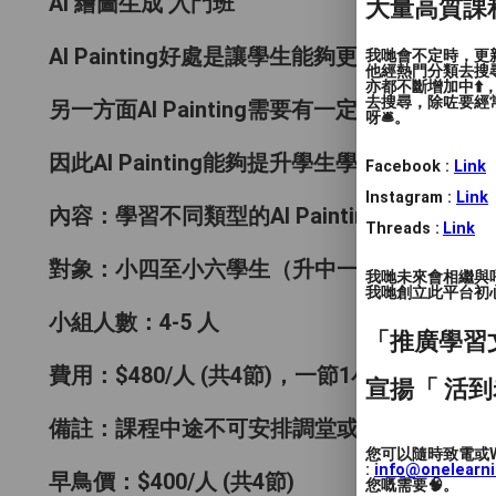
AI 繪圖生成 入門班
大量高質課
AI Painting好處是讓學生能夠更多樣化自制
我哋會不定時，更新
他經熱門分類去搜尋
亦都不斷增加中⬆️
去搜尋，除咗要經常
另一方面AI Painting需要有一定的英文
呀🛎️。
因此AI Painting能夠提升學生學習的質素
Facebook :
Link
Instagram :
Link
內容：學習不同類型的AI Painting軟件，
Threads :
Link
對象：小四至小六學生（升中一）
我哋未來會相繼與
我哋創立此平台初心 
小組人數：4-5 人
「推廣學習
費用：$480/人 (共4節)，一節1小時
宣揚「 活到
備註：課程中途不可安排調堂或其他時段，請
您可以隨時致電或W
:
info@onelearn
早鳥價：$400/人 (共4節)
您嘅需要🧠。