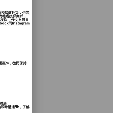
嘅授課商戶🤝，但其
入我哋嘅授課商戶，
﹑仔女👩🏻‍🍼
同Instagram
惠⚖️，從而保持
聯絡
即時溝通🗣️，了解