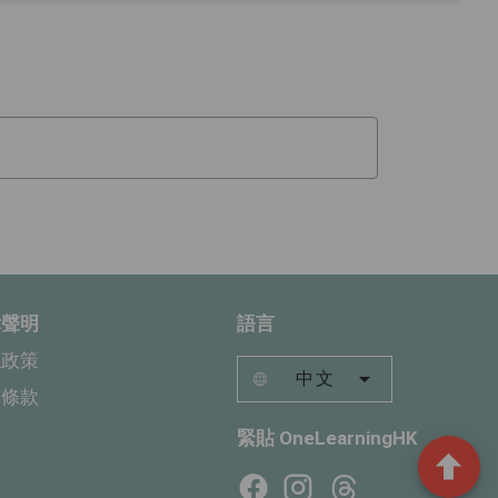
律聲明
語言
隱政策
中文
用條款
緊貼 OneLearningHK