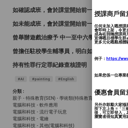
如確認成班，會於課堂開始前一個星期通知家
授課商戶留
如未能成班，會於課堂開始前一個星期通知家
任何未加入嘅授課
會即時上架，令更
成為咗我哋授課商
曾舉辦遊戲治療予 中一至中六學生，擅長以
宣傳嘅目標學生群👶
更多元化嘅觀感體驗
曾擔任駐校學生輔導員，明白如何與SEN(特
例子：
https://w
持有性罪行定罪紀錄查核證明
如果您係一位專業教授
#AI
#painting
#English
分類 :
優惠會員留
親子 - 特殊教育(SEN)
- 學術類(特殊教育)
另外亦鼓勵大家喺瀏
電腦和科技 - 軟件應用
按下左上角 ≡「
電腦和科技 - 流行電子玩意
後，可立即登入，
瀏覽者得知真實用
電腦和科技 - 電繪
電腦和科技 - 其他(電腦和科技)