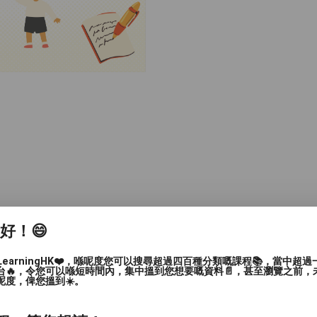
家好！😄
LearningHK❤️，喺呢度您可以搜尋超過四百種分類嘅課程📚，當中超
台🔥，令您可以喺短時間內，集中搵到您想要嘅資料📄，甚至瀏覽之前，
呢度，俾您搵到☀️。