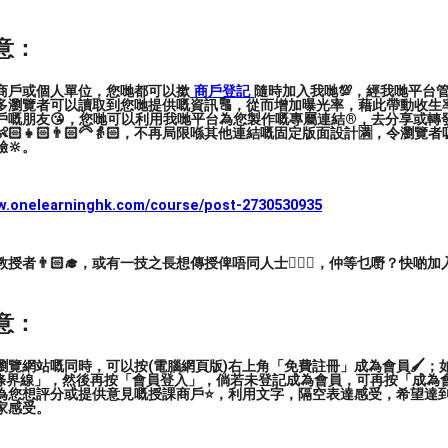
長，並安排收取尾款。
意：
長，可安排轉時段或退回訂金。
商戶或個人單位，您哋都可以撳
商戶登記
隨時加入我哋💯，經我哋平台
多瀏覽者可以讀取到您哋提供嘅資訊🔠，從而增加曝光率，藉此帶動收生率
戶嘅朋友😘，您哋可以利用我哋平台為您製作嘅專屬連結®️，去分享或轉
遊戲方式教授。
🏻👧🏻👨🏻‍🦳👵🏻，不再局限喺其他連結嘅固定版面設計🈵，令瀏
🔆。
殊學習需要)學生相處，以及理解其需要。
ww.onelearninghk.com/course/post-2730530935
者👨🏻‍🎓，或有一技之長想傳授俾唔同人士🙋🏻‍♂️，仲等乜嘢？快啲加
意：
覽網站嘅同時，可以按(電腦網頁版)右上角「免費註冊」成為會員🖌️；如
三條界線」，然後再按「會員登入」，倘若未登記成為會員，可再按「成為
為您想評分或提供意見嘅授課商戶⭐️，利用文字，隔空表達感受，希望達
家感受。