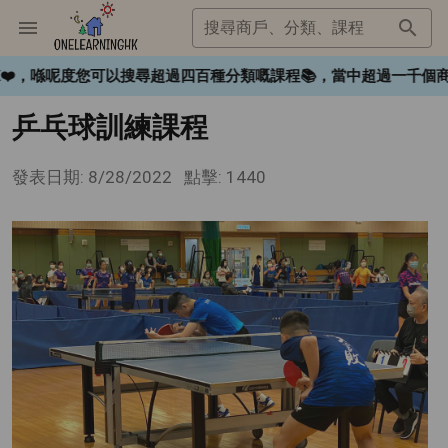
搜尋商戶、分類、課程
ngHK❤️，喺呢度您可以搜尋超過四百種分類嘅課程📚，當中超過一
乒乓球訓練課程
發表日期: 8/28/2022
點擊: 1440