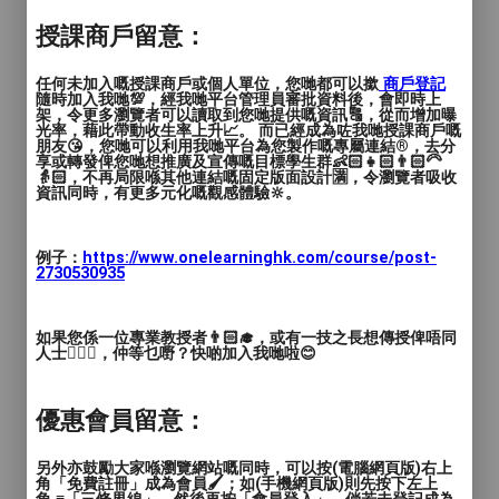
授課商戶留意：
任何未加入嘅授課商戶或個人單位，您哋都可以撳
商戶登記
隨時加入我哋💯，經我哋平台管理員審批資料後，會即時上
架，令更多瀏覽者可以讀取到您哋提供嘅資訊🔠，從而增加曝
光率，藉此帶動收生率上升📈。 而已經成為咗我哋授課商戶嘅
朋友😘，您哋可以利用我哋平台為您製作嘅專屬連結®️，去分
享或轉發俾您哋想推廣及宣傳嘅目標學生群👶🏻👧🏻👨🏻‍🦳
👵🏻，不再局限喺其他連結嘅固定版面設計🈵，令瀏覽者吸收
資訊同時，有更多元化嘅觀感體驗🔆。
例子：
https://www.onelearninghk.com/course/post-
2730530935
自製教材
如果您係一位專業教授者👨🏻‍🎓，或有一技之長想傳授俾唔同
人士🙋🏻‍♂️，仲等乜嘢？快啲加入我哋啦😊
優惠會員留意：
另外亦鼓勵大家喺瀏覽網站嘅同時，可以按(電腦網頁版)右上
角「免費註冊」成為會員🖌️；如(手機網頁版)則先按下左上