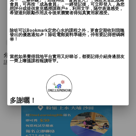
角 ≡「三條界線」，然後再按「會員登入」，倘若未登記成為
會員，可再按「成為會員」，一經登記後，可立即登入，為您
想評分或提供意見嘅授課商戶⭐️，利用文字，隔空表達感受，
希望達到鼓勵作用及令後來瀏覽者得知真實用家感受。
大量練習及學習資源
除咗可以Bookmark定您心水的課程之外，更會定期收到我哋
發出的優惠通知🎉！除咗電郵資料準確外，仲有要記得密碼啊
㊙️！
#日文
#日本語
#Japanese
#日文老師
#JLPT
分類 :
當然如果覺得我地平台實用又好睇🥇，都要記得介紹身邊朋友
一齊上嚟搵課程報讀呀🎊。
語言 - 日語
多謝曬！