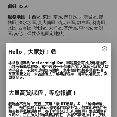
價錢
: $250
服務地區
: 中西區, 東區, 南區, 灣仔區, 九龍城區, 觀
塘區, 深水埗區, 黃大仙區, 油尖旺區, 離島區, 葵青區,
北區, 西貢區, 沙田區, 大埔區, 荃灣區, 屯門區, 元朗
區, 其他（彈性或無固定地點）
hiyori 日本語教室
Hello，大家好！😄
私人日本語教師
非常歡迎嚟到OneLearningHK❤️，喺呢度您可以搜尋超過四
百種分類嘅課程📚，當中超過一千個商戶/個人單位已經加入咗
本平台🔥，令您可以喺短時間內，集中搵到您想要嘅資料📄，
🎀 hiyori 老師介紹：
甚至瀏覽之前，未曾諗過去了解嘅課程📖，都可以喺呢度，俾
您搵到☀️。
擁有JLPT N1 資格，曾任職日本公司，現
為全職日文老師。全網上教學，教學質素得
大量高質課程，等您報讀！
到學生好評。
任教學生最短時間由零基礎到4個月後考獲
我哋會不定時，更新主頁嘅「最HIT點擊」🔝﹑「編輯精選」
🆕﹑「熱門課程」💥顯示出嚟嘅授課商戶🤝，但其他經熱門分
N5資格，一年內考獲N4資格。
類去搜尋嘅授課商戶，都千祈唔好忘記利用搜尋引擎去瀏覽呀
👨🏻‍💻。正在加入我哋嘅授課商戶，亦都不斷增加中⬆️，所以