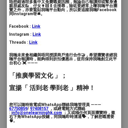
唔想錯過咁多集中又免費嘅資訊🆓，無論自己報讀抑或幫身邊
🌟課程特色🌟
親朋戚友🙋﹑仔女👩🏻‍🍼去搜尋，除咗要經常上嚟我哋平台瀏
覽之外，亦要緊貼我哋平台動向，所以要追蹤我哋Facebook
同Instagram呀🛎️。
1. 獨家教材由港人老師及日本人老師共同設
計，學生無需額外購買課本
Facebook :
Link
2. 教材全方位訓練學生的讀寫及說話能力，
Instagram :
Link
老師定期會替學生批改作文
Threads :
Link
3. 教材加插日本文化相關有趣小知識，例如
常見語，網絡用語等等
我哋未來會相繼與唔同授課商戶進行合作🤝，希望瀏覽者經我
哋平台報讀時，能夠得到折扣優惠⚖️，從而保持我哋創立此平
4. 特設網上學習資源，每名學生會有特設專
台初心 💓 ———
頁
5. 大量JLPT past paper 及練習題庫
「推廣學習文化 」；
宣揚「 活到老 學到老 」精神！
上課工具：Google Meet
上課時間：60分鐘～120分鐘
您可以隨時致電或WhatsApp聯絡我哋管理員 ———
67750859
/
97408157
，或經電郵方式聯絡
:
info@onelearninghk.com
；又或喺任何頁面瀏覽時，撳
學費：HKD$250起（視乎程度及上課時
右下角WhatsApp按鍵，同我哋即時溝通🗣️，了解您嘅需要
🧠。
間）