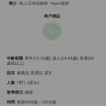
簡介 :
私人日本語教師 - hiyori老師
商戶標誌
年齡範圍
: 青年(15-24歲), 成人(24-65歲), 長者(65
歲或以上)
語言
: 廣東話, 普通話, 英文
人數
: 1對1, 2至4人
教學模式
: 網授
時間
: 每堂60分鐘 - 120分鐘