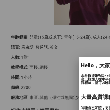
年齡範圍
: 兒童(15歲或以下), 青年(15-24歲), 成人(24
語言
: 廣東話, 普通話, 英文
人數
: 1對1
Hello，大
教學模式
: 面授, 網授
非常歡迎嚟到One
時間
: 1小時
位已經加入咗本平
課程📖，都可以喺
價錢
: $300
大量高質課
服務地區
: 東區, 其他（彈性或無固定地點）
我哋會不定時，更新