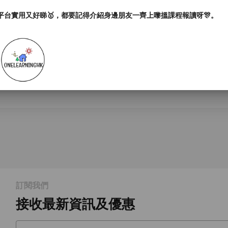
平台實用又好睇🥇，都要記得介紹身邊朋友一齊上嚟搵課程報讀呀🎊。
訂閱我們
接收最新資訊及優惠