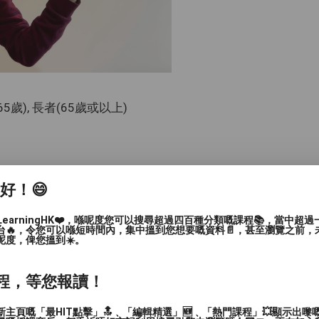
-65歲), 長者(65歲或以上)
家好！😄
LearningHK❤️，喺呢度您可以搜尋超過四百種分類嘅課程📚，當中超
台🔥，令您可以喺短時間內，集中搵到您想要嘅資料📄，甚至瀏覽之前，
呢度，俾您搵到☀️。
程，等您報讀！
主頁嘅「最HIT點擊」🔝﹑「編輯精選」🆕﹑「熱門課程」💥顯示出嚟