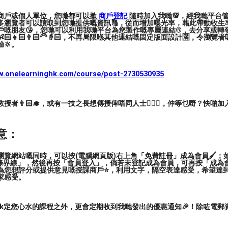
商戶或個人單位，您哋都可以撳
商戶登記
隨時加入我哋💯，經我哋平台
多瀏覽者可以讀取到您哋提供嘅資訊🔠，從而增加曝光率，藉此帶動收生率
戶嘅朋友😘，您哋可以利用我哋平台為您製作嘅專屬連結®️，去分享或轉
🏻👧🏻👨🏻‍🦳👵🏻，不再局限喺其他連結嘅固定版面設計🈵，令瀏
🔆。
ww.onelearninghk.com/course/post-2730530935
者👨🏻‍🎓，或有一技之長想傳授俾唔同人士🙋🏻‍♂️，仲等乜嘢？快啲加
意：
覽網站嘅同時，可以按(電腦網頁版)右上角「免費註冊」成為會員🖌️；如
三條界線」，然後再按「會員登入」，倘若未登記成為會員，可再按「成為
為您想評分或提供意見嘅授課商戶⭐️，利用文字，隔空表達感受，希望達
家感受。
ark定您心水的課程之外，更會定期收到我哋發出的優惠通知🎉！除咗電