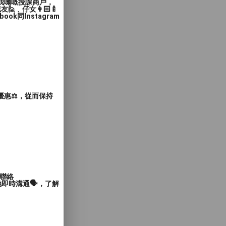
入我哋嘅授課商戶，
﹑仔女👩🏻‍🍼
同Instagram
惠⚖️，從而保持
聯絡
即時溝通🗣️，了解