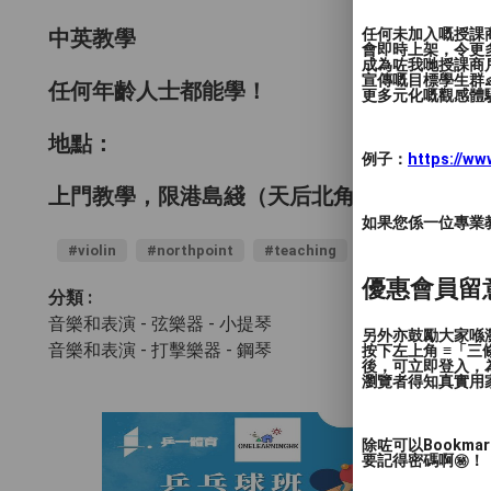
任何未加入嘅授課
中英教學
會即時上架，令更
成為咗我哋授課商
宣傳嘅目標學生群👶
任何年齡人士都能學！
更多元化嘅觀感體驗
地點：
例子：
https://w
上門教學，限港島綫（天后北角一帶優先）
如果您係一位專業教授
#violin
#northpoint
#teaching
#piano
優惠會員留
分類 :
音樂和表演 - 弦樂器
- 小提琴
另外亦鼓勵大家喺瀏
音樂和表演 - 打擊樂器
- 鋼琴
按下左上角 ≡「
後，可立即登入，
瀏覽者得知真實用
除咗可以Bookm
要記得密碼啊㊙️！