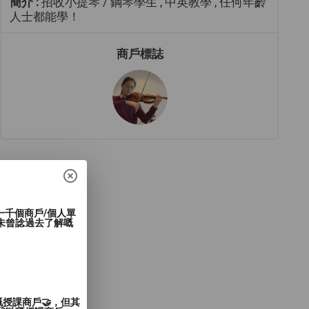
簡介 :
招收小提琴 / 鋼琴學生 , 中英教學 , 任何年齡
人士都能學！
商戶標誌
過一千個商戶/個人單
未曾諗過去了解嘅
嘅授課商戶🤝，但其