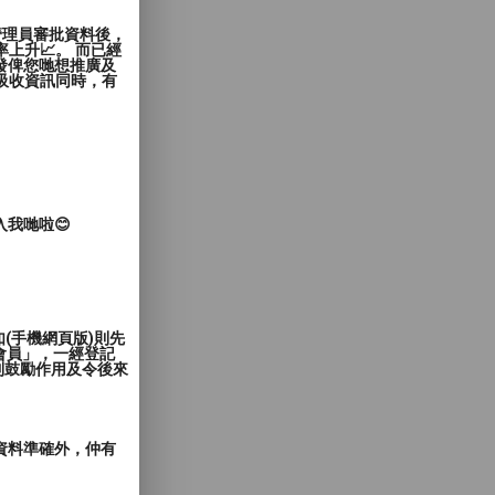
管理員審批資料後，
上升📈。 而已經
發俾您哋想推廣及
覽者吸收資訊同時，有
入我哋啦😊
(手機網頁版)則先
會員」，一經登記
到鼓勵作用及令後來
郵資料準確外，仲有