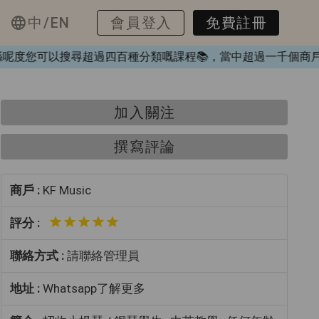
中/EN
會員登入
免費註冊
❤️，喺呢度您可以搜尋超過四百種分類嘅課程📚，當中超過一千
加入關注
撰寫評論
商戶 :
KF Music
評分 :
聯絡方式 :
請聯絡管理員
地址 :
Whatsapp了解更多