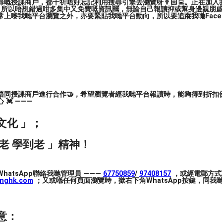
嘅授課商戶，都千祈唔好忘記利用搜尋引擎去瀏覽呀👨🏻‍💻。正在加
，所以唔想錯過咁多集中又免費嘅資訊🆓，無論自己報讀抑或幫身邊親朋戚友🙋
上嚟我哋平台瀏覽之外，亦要緊貼我哋平台動向，所以要追蹤我哋Facebook
）
唔同授課商戶進行合作🤝，希望瀏覽者經我哋平台報讀時，能夠得到折扣優
💓 ———
文化 」；
老 學到老 」精神！
le Program Symphony Orchestra:
hatsApp聯絡我哋管理員 ———
67750859
/
97408157
，或經電郵方式
inghk.com
；又或喺任何頁面瀏覽時，撳右下角WhatsApp按鍵，同我哋
意：