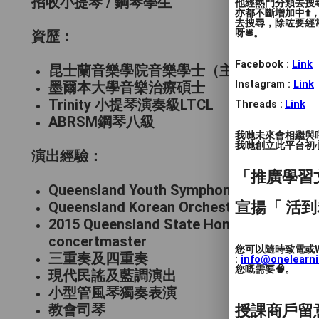
招收小提琴 / 鋼琴學生
他經熱門分類去搜尋
亦都不斷增加中⬆️
去搜尋，除咗要經常
呀🛎️。
資歷：
Facebook :
Link
昆士蘭音樂學院音樂學士（主修小提琴演奏
Instagram :
Link
墨爾本大學音樂治療碩士
Trinity 小提琴演奏級LTCL
Threads :
Link
ABRSM鋼琴八級
我哋未來會相繼與
我哋創立此平台初心 
演出經驗：
「推廣學習
Queensland Youth Symphony: first violin
宣揚「 活到
Queensland Korean Orchestra: first violin
2015 Queensland State Honours Ensemb
concertmaster
您可以隨時致電或W
三重奏及四重奏
:
info@onelearn
您嘅需要🧠。
現代民謠及藍調演出
小型管風琴獨奏表演
授課商戶留
教會司琴