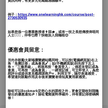
資訊同時，有更多元化嘅觀感體驗🔆。
例子：
https://www.onelearninghk.com/course/post-
2730530935
如果您係一位專業教授者👨🏻‍🎓，或有一技之長想傳授俾唔同
人士🙋🏻‍♂️，仲等乜嘢？快啲加入我哋啦😊
優惠會員留意：
另外亦鼓勵大家喺瀏覽網站嘅同時，可以按(電腦網頁版)右上
角「免費註冊」成為會員🖌️；如(手機網頁版)則先按下左上
角 ≡「三條界線」，然後再按「會員登入」，倘若未登記成為
會員，可再按「成為會員」，一經登記後，可立即登入，為您
想評分或提供意見嘅授課商戶⭐️，利用文字，隔空表達感受，
希望達到鼓勵作用及令後來瀏覽者得知真實用家感受。
除咗可以Bookmark定您心水的課程之外，更會定期收到我哋
發出的優惠通知🎉！除咗電郵資料準確外，仲有要記得密碼啊
*所有資料只供參考，詳情請向商戶查詢。
㊙️！