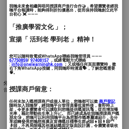
時間
: 45分鐘 或 60分鐘
我哋未來會相繼與唔同授課商戶進行合作🤝，希望瀏覽者經我
哋平台報讀時，能夠得到折扣優惠⚖️，從而保持我哋創立此平
價錢
: $350起
台初心 💓 ———
服務地區
: 中西區, 東區
「推廣學習文化 」；
宣揚「 活到老 學到老 」精神！
☀️用心教學，因材施教
☀️注重學生的基本功 (包括音準，拍子等)
您可以隨時致電或WhatsApp聯絡我哋管理員 ———
67750859
/
97408157
，或經電郵方式聯絡
:
info@onelearninghk.com
；又或喺任何頁面瀏覽時，撳
☀️鼓勵學生參加比賽和樂團，吸取經驗
右下角WhatsApp按鍵，同我哋即時溝通🗣️，了解您嘅需要
🧠。
分類 :
授課商戶留意：
音樂和表演 - 弦樂器
- 大提琴
任何未加入嘅授課商戶或個人單位，您哋都可以撳
商戶登記
隨時加入我哋💯，經我哋平台管理員審批資料後，會即時上
架，令更多瀏覽者可以讀取到您哋提供嘅資訊🔠，從而增加曝
光率，藉此帶動收生率上升📈。 而已經成為咗我哋授課商戶嘅
朋友😘，您哋可以利用我哋平台為您製作嘅專屬連結®️，去分
享或轉發俾您哋想推廣及宣傳嘅目標學生群👶🏻👧🏻👨🏻‍🦳
👵🏻，不再局限喺其他連結嘅固定版面設計🈵，令瀏覽者吸收