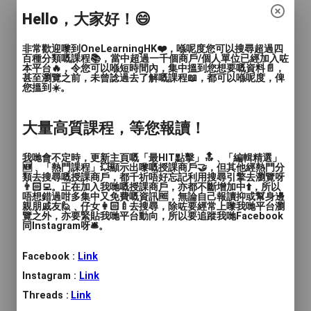
簡介 :
大提琴8級，樂理5級。教琴4年，為婚禮作
Hello，大家好！😄
獨奏表演，亦有參加不同比賽和樂團表演。
非常歡迎嚟到OneLearningHK❤️，喺呢度您可以搜尋超過四
百種分類嘅課程📚，當中超過一千個商戶/個人單位已經加入咗
商戶標誌
本平台🔥，令您可以喺短時間內，集中搵到您想要嘅資料📄，
甚至瀏覽之前，未曾諗過去了解嘅課程📖，都可以喺呢度，俾
您搵到☀️。
大量高質課程，等您報讀！
我哋會不定時，更新主頁嘅「最HIT點擊」🔝﹑「編輯精選」
🆕﹑「熱門課程」💥顯示出嚟嘅授課商戶🤝，但其他經熱門分
類去搜尋嘅授課商戶，都千祈唔好忘記利用搜尋引擎去瀏覽呀
年齡範圍
: 兒童(15歲或以下), 青年(15-24歲), 成人
👨🏻‍💻。正在加入我哋嘅授課商戶，亦都不斷增加中⬆️，所以
唔想錯過咁多集中又免費嘅資訊🆓，無論自己報讀抑或幫身邊
(24-65歲)
親朋戚友🙋﹑仔女👩🏻‍🍼去搜尋，除咗要經常上嚟我哋平台瀏
覽之外，亦要緊貼我哋平台動向，所以要追蹤我哋Facebook
同Instagram呀🛎️。
語言
: 廣東話, 普通話, 英文
人數
: 1對1
Facebook :
Link
Instagram :
Link
教學模式
: 面授
Threads :
Link