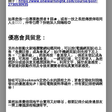
例子：
https://www.onelearninghk.com/course/post-
2730530935
如果您係一位專業教授者👨🏻‍🎓，或有一技之長想傳授俾唔同
人士🙋🏻‍♂️，仲等乜嘢？快啲加入我哋啦😊
優惠會員留意：
另外亦鼓勵大家喺瀏覽網站嘅同時，可以按(電腦網頁版)右上
角「免費註冊」成為會員🖌️；如(手機網頁版)則先按下左上
課程三
角 ≡「三條界線」，然後再按「會員登入」，倘若未登記成為
會員，可再按「成為會員」，一經登記後，可立即登入，為您
想評分或提供意見嘅授課商戶⭐️，利用文字，隔空表達感受，
希望達到鼓勵作用及令後來瀏覽者得知真實用家感受。
齊學手鐘樂趣班 (證書) 手鐘
Handchime 是與一個外在拍板機制的樂器,
除咗可以Bookmark定您心水的課程之外，更會定期收到我哋
發出的優惠通知🎉！除咗電郵資料準確外，仲有要記得密碼啊
是手鈴的初級版, 擁有清脆悅耳的聲音, 課程
㊙️！
內容會學習手鐘手型，節奏，閱五線譜, 在
一個悠閒音樂空間享受音樂, 初學者非常容
當然如果覺得我地平台實用又好睇🥇，都要記得介紹身邊朋友
易上手的樂器, 在繁忙的都市用鈴聲洗滌心
一齊上嚟搵課程報讀呀🎊。
靈，治癒心情, 認識多些喜愛音樂的朋友，