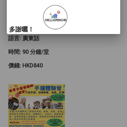
擴闊社交圈子, 增強感受節奏感，音樂感, 培
養團體合作，團體精神.
年齡範圍: 中/小學生
多謝曬！
語言: 廣東話
時間: 90 分鐘/堂
價錢: HKD840