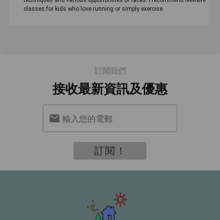
techniques and various opportunities of races. I recommend Newave
classes for kids who love running or simply exercise.
訂閱我們
接收最新資訊及優惠
輸入您的電郵
訂閱！