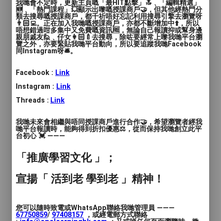
我哋會不定時，更新主頁嘅「最HIT點擊」🔝﹑「編輯精選」
對象：K2至小一學生（需年滿4歲）
🆕﹑「熱門課程」💥顯示出嚟嘅授課商戶🤝，但其他經熱門分
類去搜尋嘅授課商戶，都千祈唔好忘記利用搜尋引擎去瀏覽呀
👨🏻‍💻。正在加入我哋嘅授課商戶，亦都不斷增加中⬆️，所以
唔想錯過咁多集中又免費嘅資訊🆓，無論自己報讀抑或幫身邊
費用：$1120/7堂；$1280/8堂；$1440/9堂
親朋戚友🙋﹑仔女👩🏻‍🍼去搜尋，除咗要經常上嚟我哋平台瀏
覽之外，亦要緊貼我哋平台動向，所以要追蹤我哋Facebook
（新生需另繳$100註冊費用，包括行政費
同Instagram呀🛎️。
及訓練制服。）
Facebook :
Link
地點：香港仔、銅鑼灣、九龍仔、九龍灣、
Instagram :
Link
天水圍、屯門、青衣、沙田、大埔、將軍
Threads :
Link
澳、北區、馬鞍山
我哋未來會相繼與唔同授課商戶進行合作🤝，希望瀏覽者經我
【青少年班】
哋平台報讀時，能夠得到折扣優惠⚖️，從而保持我哋創立此平
台初心 💓 ———
對象：小二至中三學生（需年滿6歲）
「推廣學習文化 」；
費用：$1120/7堂；$1280/8堂；$1440/9堂
宣揚「 活到老 學到老 」精神！
（新生需另繳$100註冊費用，包括行政費
及訓練制服。）
您可以隨時致電或WhatsApp聯絡我哋管理員 ———
67750859
/
97408157
，或經電郵方式聯絡