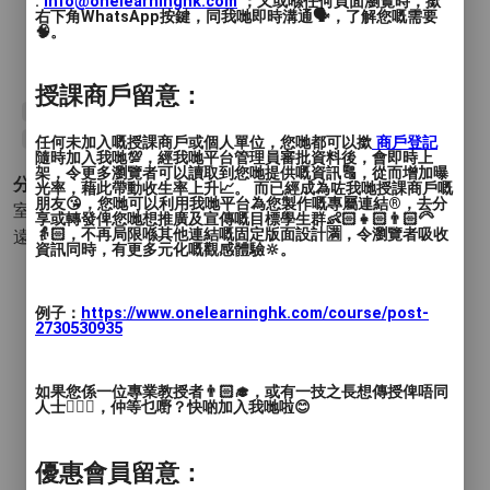
:
info@onelearninghk.com
；又或喺任何頁面瀏覽時，撳
地點：香港仔、銅鑼灣、九龍仔、九龍灣、
右下角WhatsApp按鍵，同我哋即時溝通🗣️，了解您嘅需要
深水埗、斧山道、天水圍、屯門、青衣、沙
🧠。
田、大埔、將軍澳、北區、馬鞍山
授課商戶留意：
#trackandfield
#running
#athletics
#田徑
#跑步
#訓練班
#兒童
#青少年
#運動
#興趣班
任何未加入嘅授課商戶或個人單位，您哋都可以撳
商戶登記
隨時加入我哋💯，經我哋平台管理員審批資料後，會即時上
架，令更多瀏覽者可以讀取到您哋提供嘅資訊🔠，從而增加曝
分類 :
光率，藉此帶動收生率上升📈。 而已經成為咗我哋授課商戶嘅
朋友😘，您哋可以利用我哋平台為您製作嘅專屬連結®️，去分
室外運動 - 田徑
- 中/長跑 短跑 接力賽 競步 跨欄 三級跳 跳
享或轉發俾您哋想推廣及宣傳嘅目標學生群👶🏻👧🏻👨🏻‍🦳
👵🏻，不再局限喺其他連結嘅固定版面設計🈵，令瀏覽者吸收
遠 跳高 撐竿跳 擲鐵餅 擲鏈球 擲標槍 擲鉛球 其他 (田徑)
資訊同時，有更多元化嘅觀感體驗🔆。
例子：
https://www.onelearninghk.com/course/post-
2730530935
如果您係一位專業教授者👨🏻‍🎓，或有一技之長想傳授俾唔同
人士🙋🏻‍♂️，仲等乜嘢？快啲加入我哋啦😊
優惠會員留意：