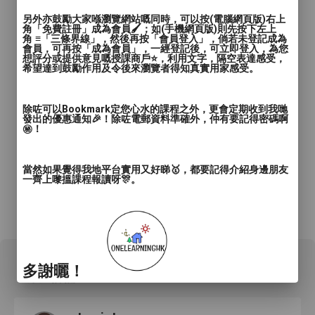
另外亦鼓勵大家喺瀏覽網站嘅同時，可以按(電腦網頁版)右上
角「免費註冊」成為會員🖌️；如(手機網頁版)則先按下左上
角 ≡「三條界線」，然後再按「會員登入」，倘若未登記成為
會員，可再按「成為會員」，一經登記後，可立即登入，為您
想評分或提供意見嘅授課商戶⭐️，利用文字，隔空表達感受，
希望達到鼓勵作用及令後來瀏覽者得知真實用家感受。
除咗可以Bookmark定您心水的課程之外，更會定期收到我哋
發出的優惠通知🎉！除咗電郵資料準確外，仲有要記得密碼啊
㊙️！
當然如果覺得我地平台實用又好睇🥇，都要記得介紹身邊朋友
一齊上嚟搵課程報讀呀🎊。
*所有資料只供參考，詳情請向商戶查詢。
多謝曬！
2 用戶評論