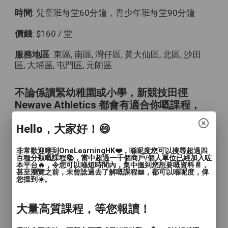
時間
: 兒童班每堂60分鐘，青少年班每堂90分鐘
價錢
: $160 / 堂
服務地區
: 東區, 南區, 灣仔區, 黃大仙區, 北區, 沙田
區, 大埔區, 屯門區, 元朗區
不論係讀緊幼稚園或小學，新競技田徑
Newave Athletics 都會有適合你嘅課程，
一個暑假學識田徑三要素「跑、跳、投
Hello，大家好！😄
擲」！
非常歡迎嚟到OneLearningHK❤️，喺呢度您可以搜尋超過四
Newave新競技課程由專業教練編排及執
百種分類嘅課程📚，當中超過一千個商戶/個人單位已經加入咗
教，令小朋友喺歡樂嘅氣氛中訓練，達到強
本平台🔥，令您可以喺短時間內，集中搵到您想要嘅資料📄，
甚至瀏覽之前，未曾諗過去了解嘅課程📖，都可以喺呢度，俾
化身體、挑戰自我嘅目標。每位完成暑期班
您搵到☀️。
課程嘅學員都可免費獲得證書一張！
大量高質課程，等您報讀！
【兒童班】