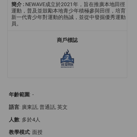
簡介 :
NEWAVE成立於2021年，旨在推廣本地田徑
運動，普及並鼓勵本地青少年積極參與田徑，培育
新一代青少年對運動的熱誠，並從中發掘優秀運動
員。
商戶標誌
年齡範圍
: -
語言
: 廣東話, 普通話, 英文
人數
: 多於4人
教學模式
: 面授