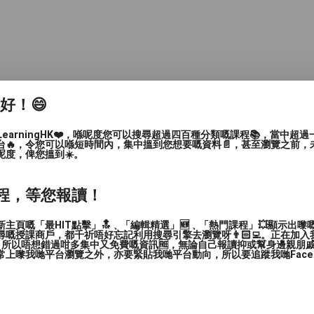
家好！😄
LearningHK❤️，喺呢度您可以搜尋超過四百種分類嘅課程📚，當中超
式
台🔥，令您可以喺短時間內，集中搵到您想要嘅資料📄，甚至瀏覽之前，
呢度，俾您搵到☀️。
我管制的方法。*
程，等您報讀！
年自我肯定元素昇華，他們獲益的是：
主頁嘅「最HIT點擊」🔝﹑「編輯精選」🆕﹑「熱門課程」💥顯示出嚟
嘅授課商戶，都千祈唔好忘記利用搜尋引擎去瀏覽呀👨🏻‍💻。正在加
，所以唔想錯過咁多集中又免費嘅資訊🆓，無論自己報讀抑或幫身邊親朋戚友🙋
上嚟我哋平台瀏覽之外，亦要緊貼我哋平台動向，所以要追蹤我哋Facebook
。