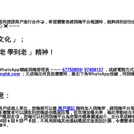
唔同授課商戶進行合作🤝，希望瀏覽者經我哋平台報讀時，能夠得到折扣優
💓 ———
行思考。
文化 」；
老 學到老 」精神！
hatsApp聯絡我哋管理員 ———
67750859
/
97408157
，或經電郵方式
inghk.com
；又或喺任何頁面瀏覽時，撳右下角WhatsApp按鍵，同我哋
意：
商戶或個人單位，您哋都可以撳
商戶登記
隨時加入我哋💯，經我哋平台
多瀏覽者可以讀取到您哋提供嘅資訊🔠，從而增加曝光率，藉此帶動收生率
戶嘅朋友😘，您哋可以利用我哋平台為您製作嘅專屬連結®️，去分享或轉
🏻👧🏻👨🏻‍🦳👵🏻，不再局限喺其他連結嘅固定版面設計🈵，令瀏
習啟發學員的潛在力量，提高學員解決問題的能
🔆。
精神，發揮潛能及長處。