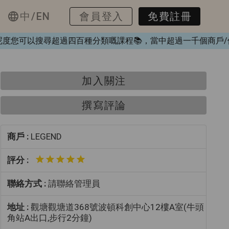
中/EN
會員登入
免費註冊
️，喺呢度您可以搜尋超過四百種分類嘅課程📚，當中超過一千個商
加入關注
撰寫評論
商戶 :
LEGEND
評分 :
聯絡方式 :
請聯絡管理員
地址 :
觀塘觀塘道368號波頓科創中心12樓A室(牛頭
角站A出口,步行2分鐘)