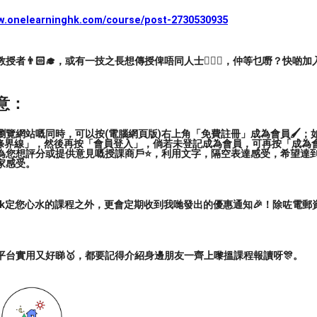
ww.onelearninghk.com/course/post-2730530935
者👨🏻‍🎓，或有一技之長想傳授俾唔同人士🙋🏻‍♂️，仲等乜嘢？快啲加
00】
意：
覽網站嘅同時，可以按(電腦網頁版)右上角「免費註冊」成為會員🖌️；如
三條界線」，然後再按「會員登入」，倘若未登記成為會員，可再按「成為
為您想評分或提供意見嘅授課商戶⭐️，利用文字，隔空表達感受，希望達
家感受。
ark定您心水的課程之外，更會定期收到我哋發出的優惠通知🎉！除咗電
平台實用又好睇🥇，都要記得介紹身邊朋友一齊上嚟搵課程報讀呀🎊。