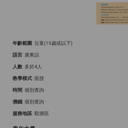
年齡範圍
: 兒童(15歲或以下)
語言
: 廣東話
人數
: 多於4人
教學模式
: 面授
時間
: 個別查詢
價錢
: 個別查詢
服務地區
: 觀塘區