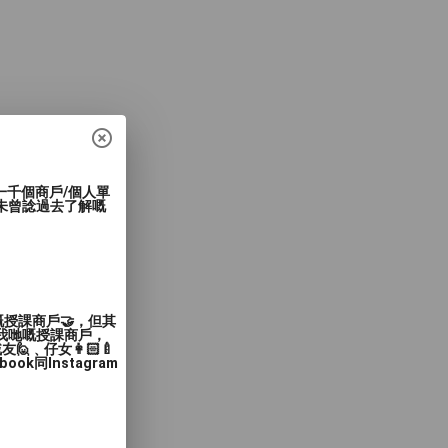
過一千個商戶/個人單
未曾諗過去了解嘅
嘅授課商戶🤝，但其
入我哋嘅授課商戶，
﹑仔女👩🏻‍🍼
同Instagram