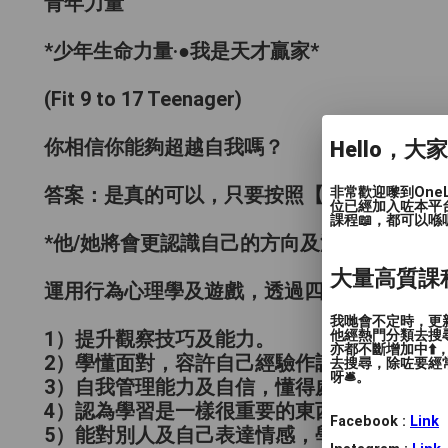
青年力量
*少年生命力量‧●我是天才贏家*
(Fit 9 to 17 Teenager)
你相信你能夠超越自我嗎？
Hello，大
非常歡迎嚟到One
答案：是真的可以，只要按照【生命力量】公
位已經加入咗本平
課程📖，都可以喺
*他/她將會更認識自己的方向及潛能，懂得自
大量高質課
運用行為心理學及遊戲，透過四天訓練使青少
我哋會不定時，更新
他經熱門分類去搜尋
1）提升觀察技巧及能力。
亦都不斷增加中⬆️
2）學懂面對，容許自己經驗作調整。
去搜尋，除咗要經常
呀🛎️。
3）自我管理能力及自信，懂得處理雙親關係
4）認為學習是一樣很重要的東西。
Facebook :
Link
5）能對別人及自己表達情感，學懂溝通。