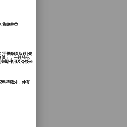
入我哋啦😊
(手機網頁版)則先
會員」，一經登記
到鼓勵作用及令後來
郵資料準確外，仲有