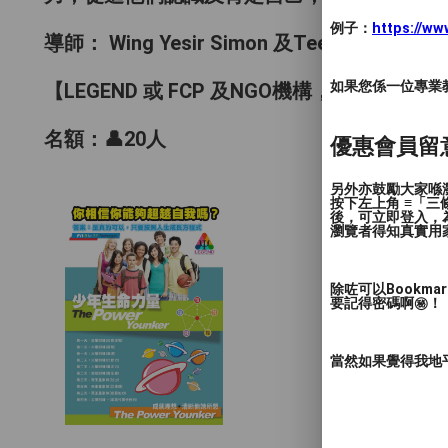
例子：
https://w
導師： Wing Yesir Simon 及Teenage Coach
如果您係一位專業教授
【LEGEND 或 FCP 及NGO機構，GP學生 $4,8
名額：👤20人
優惠會員留
另外亦鼓勵大家喺瀏
按下左上角 ≡「
後，可立即登入，
瀏覽者得知真實用
除咗可以Bookm
要記得密碼啊㊙️！
當然如果覺得我地