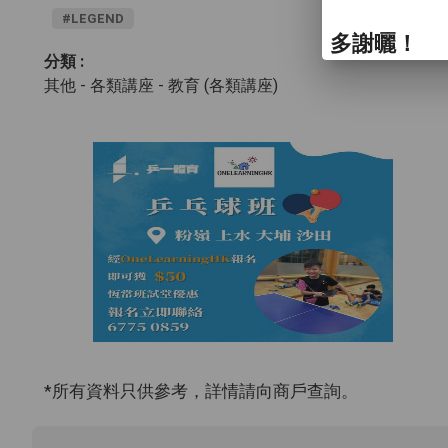
#LEGEND
多謝曬！
分類 :
其他 - 各類講座
- 教育 (各類講座)
*所有資料只供參考，詳情請向商戶查詢。