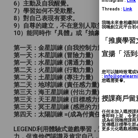
Instagram :
Link
6）主動及自我醒覺。
Threads :
Link
7）學習如何不受欺壓。
8）對自己表現有要求。
我哋未來會相繼與
9）自尊的建立，不在意別人取笑的看法。
我哋創立此平台初心 
10）能同時作『具體』或『抽象』雙方面進
「推廣學習
第一天：金星訓練 (自我控制力量)
宣揚「 活到
第一天：木星訓練 (冒險力量)
第一天：水星訓練 (溝通力量)
第二天：火星訓練 (行動力量)
您可以隨時致電或W
:
info@onelearn
第二天：土星訓練 (專注力量)
您嘅需要🧠。
第二天：地球訓練 (責任感力量)
第三天：海王星訓練 (付出力量)
授課商戶留
第三天：天王星訓練 (目標感力量)
第三天：冥王星訓練 (感恩的力量)
任何未加入嘅授課
第四天：太陽訓練 =(成為付責任自己)
會即時上架，令更
成為咗我哋授課商
宣傳嘅目標學生群👶
LEGEND利用體驗式遊戲學習，透過活動練
更多元化嘅觀感體驗
力，促進他們認識及肯定自己，提高團體合作