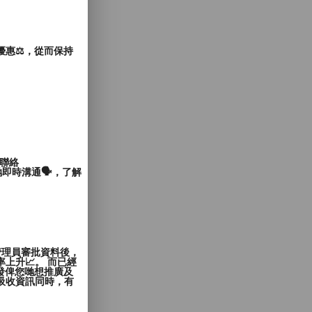
惠⚖️，從而保持
聯絡
即時溝通🗣️，了解
管理員審批資料後，
上升📈。 而已經
發俾您哋想推廣及
覽者吸收資訊同時，有