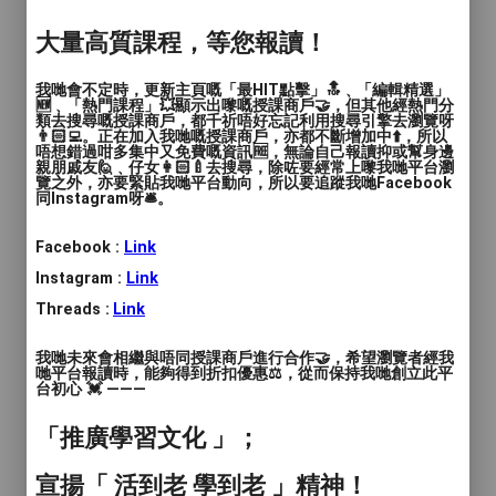
價錢
: $120/堂
大量高質課程，等您報讀！
服務地區
: 九龍城區, 黃大仙區, 油尖旺區, 北區, 沙田
區
我哋會不定時，更新主頁嘅「最HIT點擊」🔝﹑「編輯精選」
🆕﹑「熱門課程」💥顯示出嚟嘅授課商戶🤝，但其他經熱門分
類去搜尋嘅授課商戶，都千祈唔好忘記利用搜尋引擎去瀏覽呀
恒常運動班
👨🏻‍💻。正在加入我哋嘅授課商戶，亦都不斷增加中⬆️，所以
唔想錯過咁多集中又免費嘅資訊🆓，無論自己報讀抑或幫身邊
親朋戚友🙋﹑仔女👩🏻‍🍼去搜尋，除咗要經常上嚟我哋平台瀏
Hello 你好👋🏻我哋係香港特殊需要體育學
覽之外，亦要緊貼我哋平台動向，所以要追蹤我哋Facebook
同Instagram呀🛎️。
院，課程設計為前三項鐵人港隊成員及為同
路人，教練團隊均接受過sen 運動教練課
Facebook :
Link
程。
Instagram :
Link
Threads :
Link
Sen 田徑訓練班資訊：
我哋未來會相繼與唔同授課商戶進行合作🤝，希望瀏覽者經我
-前三項鐵人港隊運動員及同路人設計課程
哋平台報讀時，能夠得到折扣優惠⚖️，從而保持我哋創立此平
台初心 💓 ———
-除了教授田徑技巧，課程亦包含前庭空間
感訓練、手眼協調、感統訓練遊戲等
「推廣學習文化 」；
-培養學生聽指令和團隊合作
-為學生建立自信心💪🏻
宣揚「 活到老 學到老 」精神！