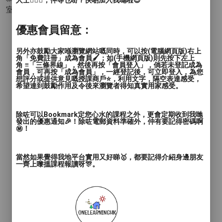
人士🙋🏻‍♂️，仲等乜嘢？快啲加入我哋啦😊
室外運動 - 田徑
- 短跑 接力賽 其他 (田徑)
優惠會員留意：
另外亦鼓勵大家喺瀏覽網站嘅同時，可以按(電腦網頁版)右上
角「免費註冊」成為會員🖌️；如(手機網頁版)則先按下左上
角 ≡「三條界線」，然後再按「會員登入」，倘若未登記成為
會員，可再按「成為會員」，一經登記後，可立即登入，為您
想評分或提供意見嘅授課商戶⭐️，利用文字，隔空表達感受，
希望達到鼓勵作用及令後來瀏覽者得知真實用家感受。
除咗可以Bookmark定您心水的課程之外，更會定期收到我哋
發出的優惠通知🎉！除咗電郵資料準確外，仲有要記得密碼啊
㊙️！
當然如果覺得我地平台實用又好睇🥇，都要記得介紹身邊朋友
一齊上嚟搵課程報讀呀🎊。