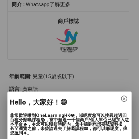
簡介 :
Whatsapp了解更多
商戶標誌
年齡範圍
: 兒童(15歲或以下)
語言
: 廣東話
Hello，大家好！😄
人數
: 多於4人
教學模式
: 面授
非常歡迎嚟到OneLearningHK❤️，喺呢度您可以搜尋超過四
百種分類嘅課程📚，當中超過一千個商戶/個人單位已經加入咗
本平台🔥，令您可以喺短時間內，集中搵到您想要嘅資料📄，
時間
: 60分鐘
甚至瀏覽之前，未曾諗過去了解嘅課程📖，都可以喺呢度，俾
您搵到☀️。