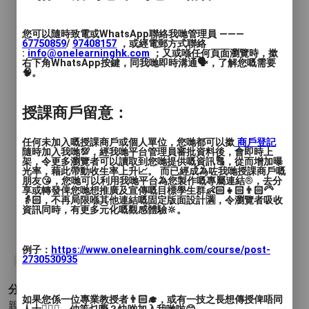
🌟每堂收費$120
您可以隨時致電或WhatsApp聯絡我哋管理員 ———
67750859
/
97408157
，或經電郵方式聯絡
*每期收費、8堂為1期*
:
info@onelearninghk.com
；又或喺任何頁面瀏覽時，撳
右下角WhatsApp按鍵，同我哋即時溝通🗣️，了解您嘅需要
🧠。
授課商戶留意：
任何未加入嘅授課商戶或個人單位，您哋都可以撳
商戶登記
隨時加入我哋💯，經我哋平台管理員審批資料後，會即時上
架，令更多瀏覽者可以讀取到您哋提供嘅資訊🔠，從而增加曝
光率，藉此帶動收生率上升📈。 而已經成為咗我哋授課商戶嘅
朋友😘，您哋可以利用我哋平台為您製作嘅專屬連結®️，去分
享或轉發俾您哋想推廣及宣傳嘅目標學生群👶🏻👧🏻👨🏻‍🦳
👵🏻，不再局限喺其他連結嘅固定版面設計🈵，令瀏覽者吸收
資訊同時，有更多元化嘅觀感體驗🔆。
例子：
https://www.onelearninghk.com/course/post-
2730530935
#運動
#田徑
#SEN田徑班
#SEN
分類 :
如果您係一位專業教授者👨🏻‍🎓，或有一技之長想傳授俾唔同
親子 - 特殊教育(SEN)
- 運動類(特殊教育)