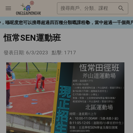
搜尋商戶、分類、課程
gHK❤️，喺呢度您可以搜尋超過四百種分類嘅課程📚，當中超過一千
恒常SEN運動班
發表日期: 6/3/2023
點擊: 1717