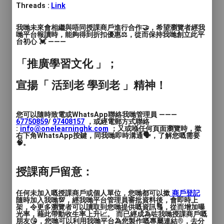
Threads :
Link
時間可選
我哋未來會相繼與唔同授課商戶進行合作🤝，希望瀏覽者經我
哋平台報讀時，能夠得到折扣優惠⚖️，從而保持我哋創立此平
《平日2堂》：
台初心 💓 ———
「推廣學習文化 」；
星期一，四（必須同時段）: 10:00am /
11:00am/ 2:00pm/ 3:00pm/ 4:00pm/
宣揚「 活到老 學到老 」精神！
5:00pm
或
您可以隨時致電或WhatsApp聯絡我哋管理員 ———
67750859
/
97408157
，或經電郵方式聯絡
:
info@onelearninghk.com
；又或喺任何頁面瀏覽時，撳
星期二，五（必須同時段）: 10:00am /
右下角WhatsApp按鍵，同我哋即時溝通🗣️，了解您嘅需要
🧠。
11:00am / 2:00pm/ 3:00pm/ 4:00pm/
5:00pm
授課商戶留意：
《週末1堂》
任何未加入嘅授課商戶或個人單位，您哋都可以撳
商戶登記
隨時加入我哋💯，經我哋平台管理員審批資料後，會即時上
星期六 ： 9：30am/ 11：00am/ 1：30pm/
架，令更多瀏覽者可以讀取到您哋提供嘅資訊🔠，從而增加曝
光率，藉此帶動收生率上升📈。 而已經成為咗我哋授課商戶嘅
3：00pm/ 4：30pm
朋友😘，您哋可以利用我哋平台為您製作嘅專屬連結®️，去分