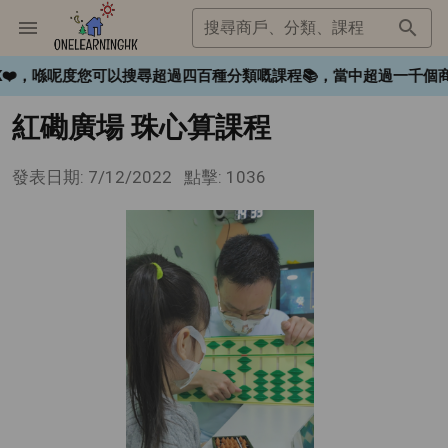
搜尋商戶、分類、課程
ngHK❤️，喺呢度您可以搜尋超過四百種分類嘅課程📚，當中超過一
紅磡廣場 珠心算課程
發表日期: 7/12/2022
點擊: 1036