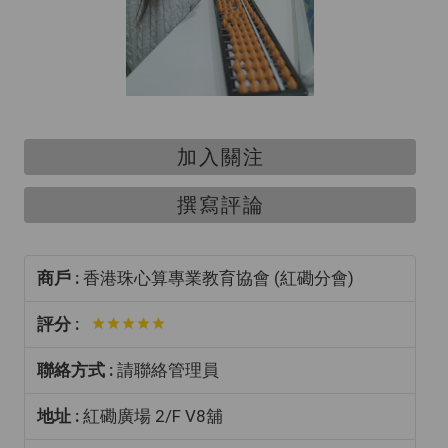
加入關注
撰寫評論
商戶 :
香港珠心算專業教育協會 (紅磡分會)
評分 :
聯絡方式 :
請聯絡管理員
地址 :
紅磡廣場 2/F V8舖