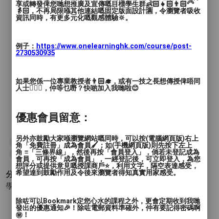
享或轉發俾您哋想推廣及宣傳嘅目標學生群👶🏻👧🏻👨🏻‍🦳
👵🏻，不再局限喺其他連結嘅固定版面設計🈵，令瀏覽者吸收
資訊同時，有更多元化嘅觀感體驗🔆。
例子：
https://www.onelearninghk.com/course/post-
2730530935
如果您係一位專業教授者👨🏻‍🎓，或有一技之長想傳授俾唔同
人士🙋🏻‍♂️，仲等乜嘢？快啲加入我哋啦😊
優惠會員留意：
另外亦鼓勵大家喺瀏覽網站嘅同時，可以按(電腦網頁版)右上
#香港珠心算專業教育協會
#珠心算
#紅磡
#紅磡廣場
#興趣班
#教育
角「免費註冊」成為會員🖌️；如(手機網頁版)則先按下左上
角 ≡「三條界線」，然後再按「會員登入」，倘若未登記成為
#黃埔
#土瓜灣
#何文田
#數學
會員，可再按「成為會員」，一經登記後，可立即登入，為您
想評分或提供意見嘅授課商戶⭐️，利用文字，隔空表達感受，
希望達到鼓勵作用及令後來瀏覽者得知真實用家感受。
分類 :
學術 - 基礎教育
- 數學 數學 (珠心算)
除咗可以Bookmark定您心水的課程之外，更會定期收到我哋
發出的優惠通知🎉！除咗電郵資料準確外，仲有要記得密碼啊
㊙️！