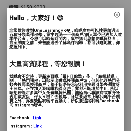
價錢
: $150-$200
Hello，大家好！😄
服務地區
: 九龍城區
非常歡迎嚟到OneLearningHK❤️，喺呢度您可以搜尋超過四
每週兩天，讓你運用暑假加強數理，改善加
百種分類嘅課程📚，當中超過一千個商戶/個人單位已經加入咗
本平台🔥，令您可以喺短時間內，集中搵到您想要嘅資料📄，
減運算
甚至瀏覽之前，未曾諗過去了解嘅課程📖，都可以喺呢度，俾
您搵到☀️。
創新科技學習
大量高質課程，等您報讀！
課堂生動有趣
我哋會不定時，更新主頁嘅「最HIT點擊」🔝﹑「編輯精選」
🆕﹑「熱門課程」💥顯示出嚟嘅授課商戶🤝，但其他經熱門分
簡單好玩易明
類去搜尋嘅授課商戶，都千祈唔好忘記利用搜尋引擎去瀏覽呀
👨🏻‍💻。正在加入我哋嘅授課商戶，亦都不斷增加中⬆️，所以
唔想錯過咁多集中又免費嘅資訊🆓，無論自己報讀抑或幫身邊
親朋戚友🙋﹑仔女👩🏻‍🍼去搜尋，除咗要經常上嚟我哋平台瀏
4-6歲以下，鼓勵一星期兩堂，加深基礎訓
覽之外，亦要緊貼我哋平台動向，所以要追蹤我哋Facebook
練
同Instagram呀🛎️。
Facebook :
Link
6歲以上，平日每週2堂 或 星期六每週 1堂
亦可，視乎需要。
Instagram :
Link