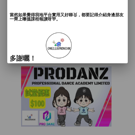
當然如果覺得我地平台實用又好睇🥇，都要記得介紹身邊朋友
一齊上嚟搵課程報讀呀🎊。
多謝曬！