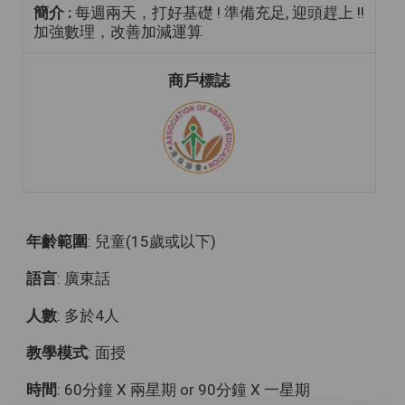
簡介 :
每週兩天，打好基礎 ! 準備充足, 迎頭趕上 !!
加強數理，改善加減運算
商戶標誌
年齡範圍
: 兒童(15歲或以下)
語言
: 廣東話
人數
: 多於4人
教學模式
: 面授
時間
: 60分鐘 X 兩星期 or 90分鐘 X 一星期