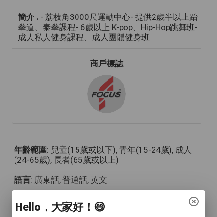
簡介 :
- 荔枝角3000尺運動中心- 提供2歲半以上跆
拳道、泰拳課程- 6歲以上 K-pop、Hip-Hop跳舞班-
成人私人健身課程、成人團體健身班
商戶標誌
年齡範圍
: 兒童(15歲或以下), 青年(15-24歲), 成人
(24-65歲), 長者(65歲或以上)
語言
: 廣東話, 普通話, 英文
人數
: 1對1, 2至4人, 多於4人
Hello，大家好！😄