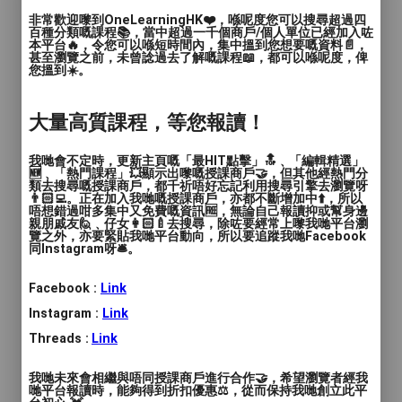
教學模式
: 面授
非常歡迎嚟到OneLearningHK❤️，喺呢度您可以搜尋超過四
百種分類嘅課程📚，當中超過一千個商戶/個人單位已經加入咗
時間
: 60分鐘
本平台🔥，令您可以喺短時間內，集中搵到您想要嘅資料📄，
甚至瀏覽之前，未曾諗過去了解嘅課程📖，都可以喺呢度，俾
您搵到☀️。
價錢
: $680 / 四堂
服務地區
: 深水埗區
大量高質課程，等您報讀！
荔枝角|美孚 跆拳道班
我哋會不定時，更新主頁嘅「最HIT點擊」🔝﹑「編輯精選」
🆕﹑「熱門課程」💥顯示出嚟嘅授課商戶🤝，但其他經熱門分
類去搜尋嘅授課商戶，都千祈唔好忘記利用搜尋引擎去瀏覽呀
👨🏻‍💻。正在加入我哋嘅授課商戶，亦都不斷增加中⬆️，所以
本道場由香港跆拳道協會國藝會六段 楊子
唔想錯過咁多集中又免費嘅資訊🆓，無論自己報讀抑或幫身邊
親朋戚友🙋﹑仔女👩🏻‍🍼去搜尋，除咗要經常上嚟我哋平台瀏
泳 師範監督教授，超過20年教學經驗，多
覽之外，亦要緊貼我哋平台動向，所以要追蹤我哋Facebook
年來代表香港及世界各地參加不同的國際賽
同Instagram呀🛎️。
事，獲獎無數，同時亦有教授香港代表隊。
Facebook :
Link
「幼兒」「小童」跆拳道班
Instagram :
Link
Threads :
Link
簡介：
我哋未來會相繼與唔同授課商戶進行合作🤝，希望瀏覽者經我
哋平台報讀時，能夠得到折扣優惠⚖️，從而保持我哋創立此平
從小學習跆拳道能夠提升專注力及提高