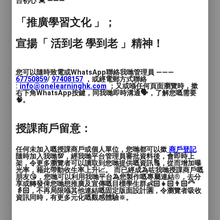
台初心 💓 ———
學習能力和自信心
「推廣學習文化 」；
從小學跆拳道可以刺激大腦神經提高身
宣揚「 活到老 學到老 」精神！
體的感知及協調性。
提高孩子的社交能力，適應群體生活，
您可以隨時致電或WhatsApp聯絡我哋管理員 ———
67750859
/
97408157
，或經電郵方式聯絡
懂得與人合作
:
info@onelearninghk.com
；又或喺任何頁面瀏覽時，撳
右下角WhatsApp按鍵，同我哋即時溝通🗣️，了解您嘅需要
🧠。
跆拳道以禮始，以禮終，尊師重道
授課商戶留意：
跆拳道的晉升制度可以培養孩子的目標
感，建立不斷實現目標的良好習慣，幫
任何未加入嘅授課商戶或個人單位，您哋都可以撳
商戶登記
助孩子學會面對成功與挫折
隨時加入我哋💯，經我哋平台管理員審批資料後，會即時上
架，令更多瀏覽者可以讀取到您哋提供嘅資訊🔠，從而增加曝
光率，藉此帶動收生率上升📈。 而已經成為咗我哋授課商戶嘅
跆拳道可以培養孩子的意志力、自制
朋友😘，您哋可以利用我哋平台為您製作嘅專屬連結®️，去分
享或轉發俾您哋想推廣及宣傳嘅目標學生群👶🏻👧🏻👨🏻‍🦳
力、堅持力，這些成功的要素是人生不
👵🏻，不再局限喺其他連結嘅固定版面設計🈵，令瀏覽者吸收
資訊同時，有更多元化嘅觀感體驗🔆。
可或缺的