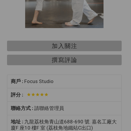
加入關注
撰寫評論
商戶 :
Focus Studio
評分 :
聯絡方式 :
請聯絡管理員
地址 :
九龍荔枝角青山道688-690 號. 嘉名工廠大
廈F 座10 樓F 室 (荔枝角地鐵站C出口)