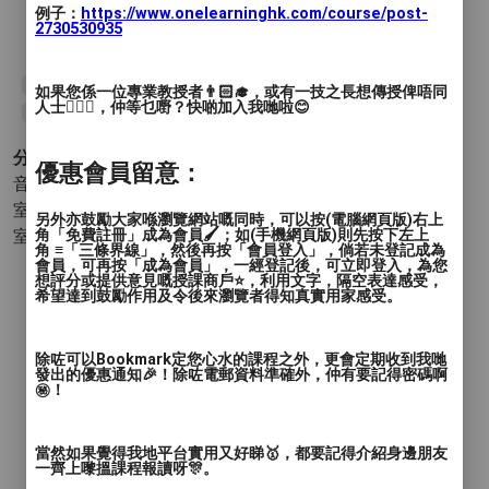
跆拳道的實戰可以教會孩子保護自己，
例子：
https://www.onelearninghk.com/course/post-
2730530935
合理自衛
#跆拳道
#荔枝角
#興趣班
#兒童班
#Taekwondo
#美孚
如果您係一位專業教授者👨🏻‍🎓，或有一技之長想傳授俾唔同
人士🙋🏻‍♂️，仲等乜嘢？快啲加入我哋啦😊
#香港跆拳道
#長沙灣
#bb班
#親子班
分類 :
優惠會員留意：
音樂和表演 - 舞蹈
- 韓流舞蹈 嘻哈舞
室內運動 - 健身
- 重量訓練
另外亦鼓勵大家喺瀏覽網站嘅同時，可以按(電腦網頁版)右上
室內運動 - 武術
角「免費註冊」成為會員🖌️；如(手機網頁版)則先按下左上
- 泰拳 跆拳道
角 ≡「三條界線」，然後再按「會員登入」，倘若未登記成為
會員，可再按「成為會員」，一經登記後，可立即登入，為您
想評分或提供意見嘅授課商戶⭐️，利用文字，隔空表達感受，
希望達到鼓勵作用及令後來瀏覽者得知真實用家感受。
除咗可以Bookmark定您心水的課程之外，更會定期收到我哋
發出的優惠通知🎉！除咗電郵資料準確外，仲有要記得密碼啊
㊙️！
當然如果覺得我地平台實用又好睇🥇，都要記得介紹身邊朋友
一齊上嚟搵課程報讀呀🎊。