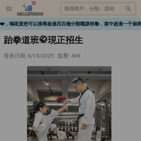
搜尋商戶、分類、課程
ngHK❤️，喺呢度您可以搜尋超過四百種分類嘅課程📚，當中超過一
跆拳道班🥋現正招生
發表日期: 6/19/2025
點擊: 469