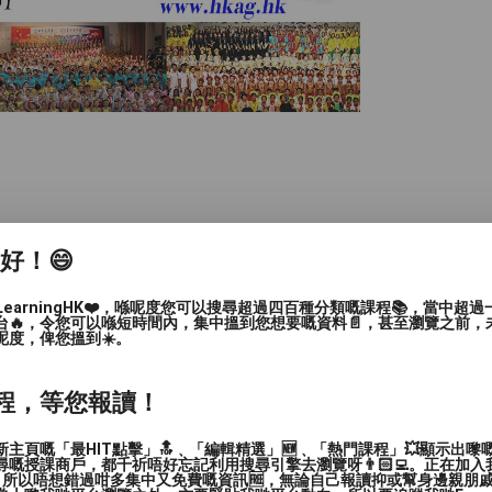
家好！😄
LearningHK❤️，喺呢度您可以搜尋超過四百種分類嘅課程📚，當中超
台🔥，令您可以喺短時間內，集中搵到您想要嘅資料📄，甚至瀏覽之前，
呢度，俾您搵到☀️。
程，等您報讀！
主頁嘅「最HIT點擊」🔝﹑「編輯精選」🆕﹑「熱門課程」💥顯示出嚟
嘅授課商戶，都千祈唔好忘記利用搜尋引擎去瀏覽呀👨🏻‍💻。正在加
，所以唔想錯過咁多集中又免費嘅資訊🆓，無論自己報讀抑或幫身邊親朋戚友🙋