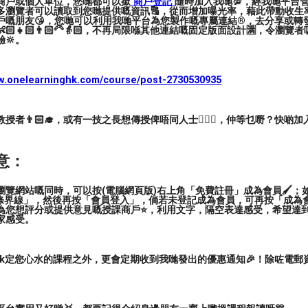
商戶或個人單位，您哋都可以撳
商戶登記
隨時加入我哋💯，經我哋平台
多瀏覽者可以讀取到您哋提供嘅資訊🔠，從而增加曝光率，藉此帶動收生率
戶嘅朋友😘，您哋可以利用我哋平台為您製作嘅專屬連結®️，去分享或轉
🏻👧🏻👨🏻‍🦳👵🏻，不再局限喺其他連結嘅固定版面設計🈵，令瀏
🔆。
ww.onelearninghk.com/course/post-2730530935
者👨🏻‍🎓，或有一技之長想傳授俾唔同人士🙋🏻‍♂️，仲等乜嘢？快啲加
意：
舞 當代舞 爵士舞 現代舞
覽網站嘅同時，可以按(電腦網頁版)右上角「免費註冊」成為會員🖌️；如
三條界線」，然後再按「會員登入」，倘若未登記成為會員，可再按「成為
為您想評分或提供意見嘅授課商戶⭐️，利用文字，隔空表達感受，希望達
家感受。
ark定您心水的課程之外，更會定期收到我哋發出的優惠通知🎉！除咗電