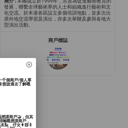
簡介 :
本團成立於1999年，宗旨為促進藝術教育的
發展，聯繫全球藝術界的人士和組織進行藝術和文
化交流。於本港各區設立多個培訓地點，並多次出
席外地交流學習及演出，亦多次舉辦及參與各地大
型演出活動。
商戶標誌
過一千個商戶/個人單
未曾諗過去了解嘅
嘅授課商戶🤝，但其
入我哋嘅授課商戶，
﹑仔女👩🏻‍🍼