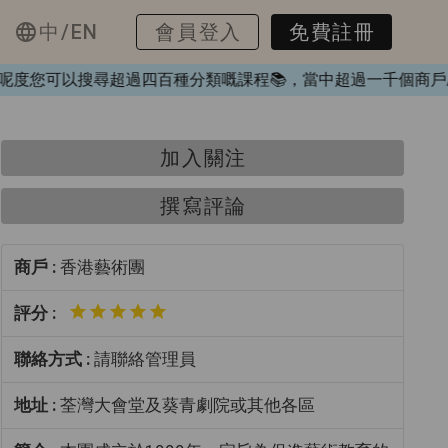
中/EN
會員登入
免費註冊
❤️，喺呢度您可以搜尋超過四百種分類嘅課程📚，當中超過一千
加入關注
撰寫評論
商戶 :
香港藝術團
評分 :
聯絡方式 :
請聯絡管理員
地址 :
荃灣大會堂及葵青劇院或其他各區