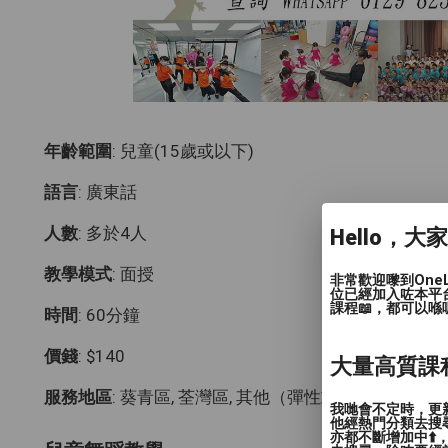
年齡範圍
: 兒童(15歲或以下)
語言
: 廣東話
人數
: 多於4人
Hello，大
教學模式
: 面授
非常歡迎嚟到One
位已經加入咗本平
課程📖，都可以喺
時間
: 60分鐘
價錢
: $140
大量高質課
服務地區
: 葵青區, 荃灣區, 其他（彈性或無固定地點）
我哋會不定時，更新
他經熱門分類去搜尋
亦都不斷增加中⬆️