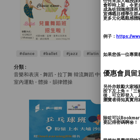
任何未加入嘅授課
會即時上架，令更
成為咗我哋授課商
宣傳嘅目標學生群👶
更多元化嘅觀感體驗
例子：
https://w
#dance
#ballet
#jazz
#latin
如果您係一位專業教授
分類 :
優惠會員留
音樂和表演 - 舞蹈
- 拉丁舞 韓流舞蹈 中國舞 芭蕾舞 社交
室內運動 - 體操
- 韻律體操
另外亦鼓勵大家喺瀏
按下左上角 ≡「
後，可立即登入，
瀏覽者得知真實用
除咗可以Bookm
要記得密碼啊㊙️！