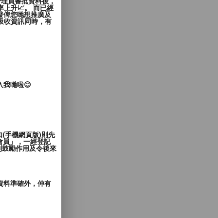
管理員審批資料後，
上升📈。 而已經
發俾您哋想推廣及
覽者吸收資訊同時，有
入我哋啦😊
(手機網頁版)則先
會員」，一經登記
到鼓勵作用及令後來
郵資料準確外，仲有