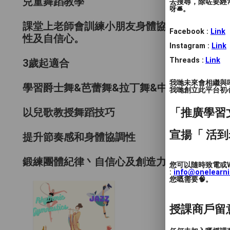
兒童舞蹈教學
去搜尋，除咗要經常
呀🛎️。
課堂上老師會訓練小朋友身體協調性、表情表
Facebook :
Link
性及自信心。
Instagram :
Link
Threads :
Link
3歲起適合
我哋未來會相繼與
學習爵士舞&芭蕾舞&拉丁舞&中國舞&藝術
我哋創立此平台初心 
「推廣學習
以兒歌教授舞蹈技巧
宣揚「 活到
提升節奏感和身體協調性
鍛練團體紀律丶自信心及創造力
您可以隨時致電或W
:
info@onelearn
您嘅需要🧠。
授課商戶留