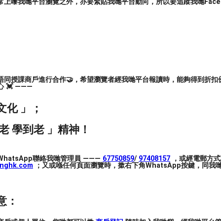
上嚟我哋平台瀏覽之外，亦要緊貼我哋平台動向，所以要追蹤我哋Facebook
現力、肌肉能力、對音樂的節拍訓練、團隊合作
唔同授課商戶進行合作🤝，希望瀏覽者經我哋平台報讀時，能夠得到折扣優
體操的基本技巧
💓 ———
文化 」；
老 學到老 」精神！
hatsApp聯絡我哋管理員 ———
67750859
/
97408157
，或經電郵方式
inghk.com
；又或喺任何頁面瀏覽時，撳右下角WhatsApp按鍵，同我哋
意：