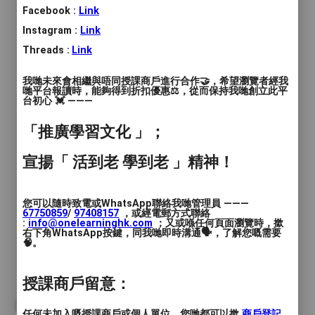
時間
: 每課一小時三十分鐘
Facebook :
Link
價錢
Instagram :
: 1000元四課
Link
Threads :
Link
服務地區
: 油尖旺區
我哋未來會相繼與唔同授課商戶進行合作🤝，希望瀏覽者經我
哋平台報讀時，能夠得到折扣優惠⚖️，從而保持我哋創立此平
《北派紫微斗數初班》
台初心 💓 ———
「推廣學習文化 」；
初班共十二課
宣揚「 活到老 學到老 」精神！
逢星期日
上課時間為下午二時十五分至三時四十五分
您可以隨時致電或WhatsApp聯絡我哋管理員 ———
67750859
/
97408157
，或經電郵方式聯絡
:
info@onelearninghk.com
；又或喺任何頁面瀏覽時，撳
右下角WhatsApp按鍵，同我哋即時溝通🗣️，了解您嘅需要
學費為1000元四課
🧠。
如有興趣的朋友盡快聯絡導師報名
授課商戶留意：
#紫微斗數
任何未加入嘅授課商戶或個人單位，您哋都可以撳
商戶登記