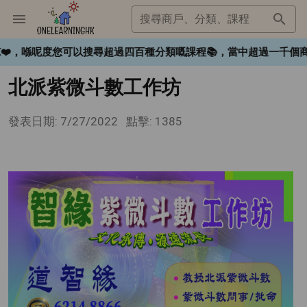
搜尋商戶、分類、課程
ngHK❤️，喺呢度您可以搜尋超過四百種分類嘅課程📚，當中超過一
北派紫微斗數工作坊
發表日期: 7/27/2022
點擊: 1385