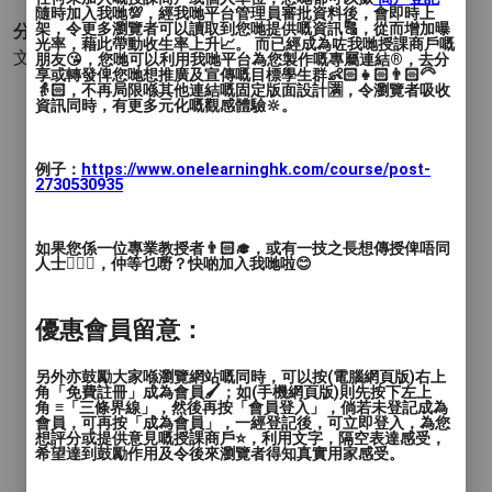
隨時加入我哋💯，經我哋平台管理員審批資料後，會即時上
架，令更多瀏覽者可以讀取到您哋提供嘅資訊🔠，從而增加曝
分類 :
光率，藉此帶動收生率上升📈。 而已經成為咗我哋授課商戶嘅
文化宗教身心靈 - 中國占星術數
- 紫微斗數
朋友😘，您哋可以利用我哋平台為您製作嘅專屬連結®️，去分
享或轉發俾您哋想推廣及宣傳嘅目標學生群👶🏻👧🏻👨🏻‍🦳
👵🏻，不再局限喺其他連結嘅固定版面設計🈵，令瀏覽者吸收
資訊同時，有更多元化嘅觀感體驗🔆。
例子：
https://www.onelearninghk.com/course/post-
2730530935
如果您係一位專業教授者👨🏻‍🎓，或有一技之長想傳授俾唔同
人士🙋🏻‍♂️，仲等乜嘢？快啲加入我哋啦😊
優惠會員留意：
另外亦鼓勵大家喺瀏覽網站嘅同時，可以按(電腦網頁版)右上
角「免費註冊」成為會員🖌️；如(手機網頁版)則先按下左上
角 ≡「三條界線」，然後再按「會員登入」，倘若未登記成為
會員，可再按「成為會員」，一經登記後，可立即登入，為您
想評分或提供意見嘅授課商戶⭐️，利用文字，隔空表達感受，
希望達到鼓勵作用及令後來瀏覽者得知真實用家感受。