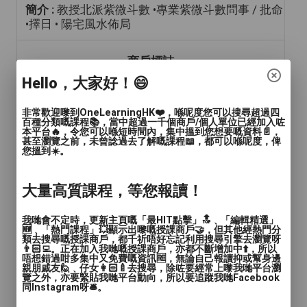
簡介 :
教授北派紫微斗數 •專業紫微斗數問事 / 批命
•擇日 • 陽宅風水佈局
商戶標誌
Hello，大家好！😄
非常歡迎嚟到OneLearningHK❤️，喺呢度您可以搜尋超過四
百種分類嘅課程📚，當中超過一千個商戶/個人單位已經加入咗
本平台🔥，令您可以喺短時間內，集中搵到您想要嘅資料📄，
甚至瀏覽之前，未曾諗過去了解嘅課程📖，都可以喺呢度，俾
您搵到☀️。
年齡範圍
: 青年(15-24歲), 成人(24-65歲), 長者(65
大量高質課程，等您報讀！
歲或以上)
我哋會不定時，更新主頁嘅「最HIT點擊」🔝﹑「編輯精選」
語言
: 廣東話
🆕﹑「熱門課程」💥顯示出嚟嘅授課商戶🤝，但其他經熱門分
類去搜尋嘅授課商戶，都千祈唔好忘記利用搜尋引擎去瀏覽呀
👨🏻‍💻。正在加入我哋嘅授課商戶，亦都不斷增加中⬆️，所以
人數
: 多於4人
唔想錯過咁多集中又免費嘅資訊🆓，無論自己報讀抑或幫身邊
親朋戚友🙋﹑仔女👩🏻‍🍼去搜尋，除咗要經常上嚟我哋平台瀏
覽之外，亦要緊貼我哋平台動向，所以要追蹤我哋Facebook
教學模式
: 面授
同Instagram呀🛎️。