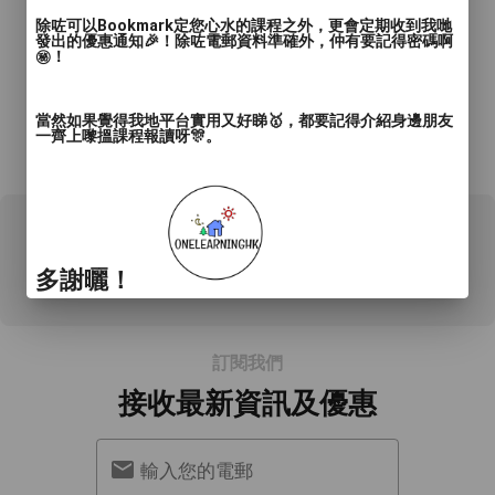
除咗可以Bookmark定您心水的課程之外，更會定期收到我哋
發出的優惠通知🎉！除咗電郵資料準確外，仲有要記得密碼啊
㊙️！
當然如果覺得我地平台實用又好睇🥇，都要記得介紹身邊朋友
一齊上嚟搵課程報讀呀🎊。
*所有資料只供參考，詳情請向商戶查詢。
0 用戶評論
多謝曬！
訂閱我們
接收最新資訊及優惠
輸入您的電郵