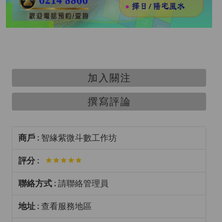
加入關注
撰寫評論
商戶 :
智緣紫微斗數工作坊
評分 :
聯絡方式 :
請聯絡管理員
地址 :
查看服務地區