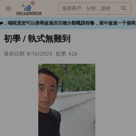
搜尋商戶、分類、課程
ngHK❤️，喺呢度您可以搜尋超過四百種分類嘅課程📚，當中超過一
初學 / 執式無難到
發表日期: 8/16/2023
點擊: 626