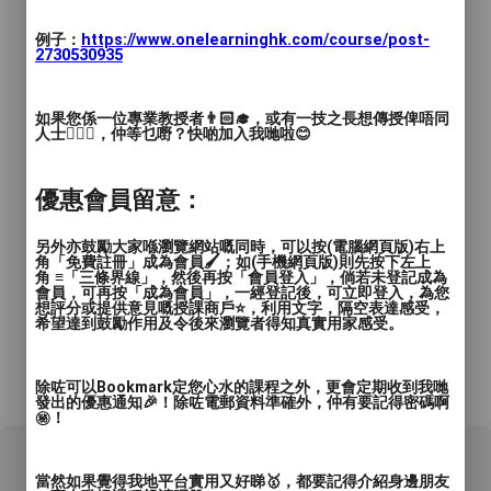
例子：
https://www.onelearninghk.com/course/post-
2730530935
如果您係一位專業教授者👨🏻‍🎓，或有一技之長想傳授俾唔同
人士🙋🏻‍♂️，仲等乜嘢？快啲加入我哋啦😊
優惠會員留意：
另外亦鼓勵大家喺瀏覽網站嘅同時，可以按(電腦網頁版)右上
角「免費註冊」成為會員🖌️；如(手機網頁版)則先按下左上
角 ≡「三條界線」，然後再按「會員登入」，倘若未登記成為
會員，可再按「成為會員」，一經登記後，可立即登入，為您
想評分或提供意見嘅授課商戶⭐️，利用文字，隔空表達感受，
希望達到鼓勵作用及令後來瀏覽者得知真實用家感受。
*所有資料只供參考，詳情請向商戶查詢。
除咗可以Bookmark定您心水的課程之外，更會定期收到我哋
發出的優惠通知🎉！除咗電郵資料準確外，仲有要記得密碼啊
㊙️！
0 用戶評論
當然如果覺得我地平台實用又好睇🥇，都要記得介紹身邊朋友