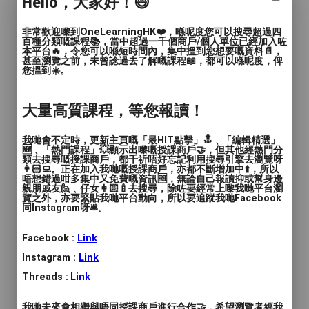
Hello，大家好！😄
簡介 :
初學 / 執式無難到
非常歡迎嚟到OneLearningHK❤️，喺呢度您可以搜尋超過四
百種分類嘅課程📚，當中超過一千個商戶/個人單位已經加入咗
商戶標誌
本平台🔥，令您可以喺短時間內，集中搵到您想要嘅資料📄，
甚至瀏覽之前，未曾諗過去了解嘅課程📖，都可以喺呢度，俾
您搵到☀️。
大量高質課程，等您報讀！
我哋會不定時，更新主頁嘅「最HIT點擊」🔝﹑「編輯精選」
🆕﹑「熱門課程」💥顯示出嚟嘅授課商戶🤝，但其他經熱門分
類去搜尋嘅授課商戶，都千祈唔好忘記利用搜尋引擎去瀏覽呀
年齡範圍
: 兒童(15歲或以下), 青年(15-24歲), 成人
👨🏻‍💻。正在加入我哋嘅授課商戶，亦都不斷增加中⬆️，所以
唔想錯過咁多集中又免費嘅資訊🆓，無論自己報讀抑或幫身邊
(24-65歲)
親朋戚友🙋﹑仔女👩🏻‍🍼去搜尋，除咗要經常上嚟我哋平台瀏
覽之外，亦要緊貼我哋平台動向，所以要追蹤我哋Facebook
同Instagram呀🛎️。
語言
: 廣東話, 普通話, 英文
Facebook :
Link
人數
: 1對1, 2至4人
Instagram :
Link
教學模式
: 面授
Threads :
Link
時間
: 60 - 90分鐘
我哋未來會相繼與唔同授課商戶進行合作🤝，希望瀏覽者經我