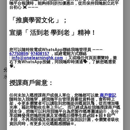
哋平台報讀時，能夠得到折扣優惠⚖️，從而保持我哋創立此平
價錢
: $700
台初心 💓 ———
服務地區
: 中西區, 灣仔區, 九龍城區, 觀塘區, 深水埗
「推廣學習文化 」；
區, 黃大仙區, 油尖旺區, 沙田區, 荃灣區, 屯門區
宣揚「 活到老 學到老 」精神！
本人教了18年游泳什麼種類的學生也有教學
經驗特別擅長教比賽技巧也有教現役香港代
您可以隨時致電或WhatsApp聯絡我哋管理員 ———
表隊學生
67750859
/
97408157
，或經電郵方式聯絡
:
info@onelearninghk.com
；又或喺任何頁面瀏覽時，撳
右下角WhatsApp按鍵，同我哋即時溝通🗣️，了解您嘅需要
🧠。
分類 :
水上運動 - 游泳
- 自由式 蝶式 蛙式 背泳
授課商戶留意：
任何未加入嘅授課商戶或個人單位，您哋都可以撳
商戶登記
隨時加入我哋💯，經我哋平台管理員審批資料後，會即時上
架，令更多瀏覽者可以讀取到您哋提供嘅資訊🔠，從而增加曝
光率，藉此帶動收生率上升📈。 而已經成為咗我哋授課商戶嘅
朋友😘，您哋可以利用我哋平台為您製作嘅專屬連結®️，去分
享或轉發俾您哋想推廣及宣傳嘅目標學生群👶🏻👧🏻👨🏻‍🦳
👵🏻，不再局限喺其他連結嘅固定版面設計🈵，令瀏覽者吸收
資訊同時，有更多元化嘅觀感體驗🔆。