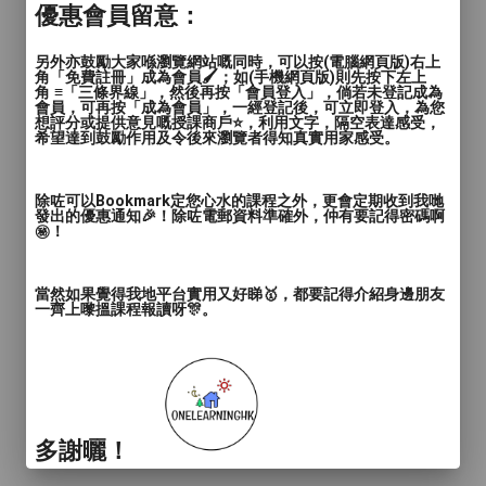
優惠會員留意：
另外亦鼓勵大家喺瀏覽網站嘅同時，可以按(電腦網頁版)右上
角「免費註冊」成為會員🖌️；如(手機網頁版)則先按下左上
角 ≡「三條界線」，然後再按「會員登入」，倘若未登記成為
會員，可再按「成為會員」，一經登記後，可立即登入，為您
想評分或提供意見嘅授課商戶⭐️，利用文字，隔空表達感受，
希望達到鼓勵作用及令後來瀏覽者得知真實用家感受。
除咗可以Bookmark定您心水的課程之外，更會定期收到我哋
發出的優惠通知🎉！除咗電郵資料準確外，仲有要記得密碼啊
㊙️！
當然如果覺得我地平台實用又好睇🥇，都要記得介紹身邊朋友
一齊上嚟搵課程報讀呀🎊。
多謝曬！