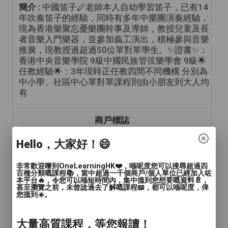
簡介 :
中國笛子🪈老師本人自幼學習笛子，已有14
年吹奏笛子的經驗，同時有多年中樂團演奏經驗，
現為香港樂聚忘憂樂團幹事及導師，教授兒童及長
者音樂入門樂器，並參加義工演出，積極參與音樂
推廣，現教授過超過50位單對單學生。✨證書✨：
香港中央音樂學院 9級中國民族管弦樂學會 9級🌟
任教經驗🌟：3年現時正任教四間不同機構 分別為
中小學、社區中心單對單課程則由小朋友到大人均
有
商戶標誌
Hello，大家好！😄
非常歡迎嚟到OneLearningHK❤️，喺呢度您可以搜尋超過四
百種分類嘅課程📚，當中超過一千個商戶/個人單位已經加入咗
本平台🔥，令您可以喺短時間內，集中搵到您想要嘅資料📄，
甚至瀏覽之前，未曾諗過去了解嘅課程📖，都可以喺呢度，俾
您搵到☀️。
年齡範圍
: 兒童(15歲或以下), 青年(15-24歲), 成人
(24-65歲), 長者(65歲或以上)
大量高質課程，等您報讀！