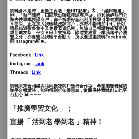
語言
: 廣東話, 普通話, 英文
我哋會不定時，更新主頁嘅「最HIT點擊」🔝﹑「編輯精選」
🆕﹑「熱門課程」💥顯示出嚟嘅授課商戶🤝，但其他經熱門分
類去搜尋嘅授課商戶，都千祈唔好忘記利用搜尋引擎去瀏覽呀
人數
: 1對1, 2至4人, 多於4人
👨🏻‍💻。正在加入我哋嘅授課商戶，亦都不斷增加中⬆️，所以
唔想錯過咁多集中又免費嘅資訊🆓，無論自己報讀抑或幫身邊
親朋戚友🙋﹑仔女👩🏻‍🍼去搜尋，除咗要經常上嚟我哋平台瀏
教學模式
: 面授, 網授
覽之外，亦要緊貼我哋平台動向，所以要追蹤我哋Facebook
同Instagram呀🛎️。
時間
: 每堂 30 / 45 / 60 分鐘
Facebook :
Link
價錢
: $250 30分鐘 $300 45分鐘 $350 60分鐘
Instagram :
Link
服務地區
: 中西區, 東區, 南區, 灣仔區, 九龍城區, 觀
Threads :
Link
塘區, 深水埗區, 黃大仙區, 油尖旺區, 葵青區, 北區, 西
貢區, 沙田區, 大埔區, 荃灣區, 屯門區, 元朗區, 其他
我哋未來會相繼與唔同授課商戶進行合作🤝，希望瀏覽者經我
哋平台報讀時，能夠得到折扣優惠⚖️，從而保持我哋創立此平
（彈性或無固定地點）
台初心 💓 ———
「推廣學習文化 」；
笛子課程招生
宣揚「 活到老 學到老 」精神！
提供線上/面對面課程
分別有：