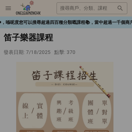
搜尋商戶、分類、課程
gHK❤️，喺呢度您可以搜尋超過四百種分類嘅課程📚，當中超過一
笛子樂器課程
發表日期: 7/18/2025
點擊: 370