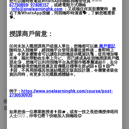
您可以隨時致電或WhatsApp聯絡我哋管理員 ———
67750859
/
97408157
，或經電郵方式聯絡
:
info@onelearninghk.com
；又或喺任何頁面瀏覽時，撳
興趣班
右下角WhatsApp按鍵，同我哋即時溝通🗣️，了解您嘅需要
🧠。
考級課
授課商戶留意：
能多人同時上課/單對單上課
任何未加入嘅授課商戶或個人單位，您哋都可以撳
商戶登記
隨時加入我哋💯，經我哋平台管理員審批資料後，會即時上
若為多人同時上課 二人同行起即享有每位9
架，令更多瀏覽者可以讀取到您哋提供嘅資訊🔠，從而增加曝
光率，藉此帶動收生率上升📈。 而已經成為咗我哋授課商戶嘅
折優惠
朋友😘，您哋可以利用我哋平台為您製作嘅專屬連結®️，去分
享或轉發俾您哋想推廣及宣傳嘅目標學生群👶🏻👧🏻👨🏻‍🦳
👵🏻，不再局限喺其他連結嘅固定版面設計🈵，令瀏覽者吸收
資訊同時，有更多元化嘅觀感體驗🔆。
導師能提供上課地點或者上門教學
#Dizi
#instrument
#certification
#competition
例子：
https://www.onelearninghk.com/course/post-
2730530935
分類 :
音樂和表演 - 木管樂器
- 長笛
如果您係一位專業教授者👨🏻‍🎓，或有一技之長想傳授俾唔同
人士🙋🏻‍♂️，仲等乜嘢？快啲加入我哋啦😊