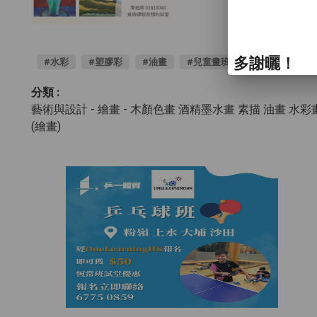
多謝曬！
#水彩
#塑膠彩
#油畫
#兒童畫班
#成人畫班
分類 :
藝術與設計 - 繪畫
- 木顏色畫 酒精墨水畫 素描 油畫 水彩
(繪畫)