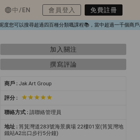
中/EN
會員登入
免費註冊
❤️，喺呢度您可以搜尋超過四百種分類嘅課程📚，當中超過一千個
加入關注
撰寫評論
商戶 :
Jak Art Group
評分 :
聯絡方式 :
請聯絡管理員
地址 :
筲箕灣道283號海景廣場 22樓01室(筲箕灣地
鐵站A2出口步行5分鐘)