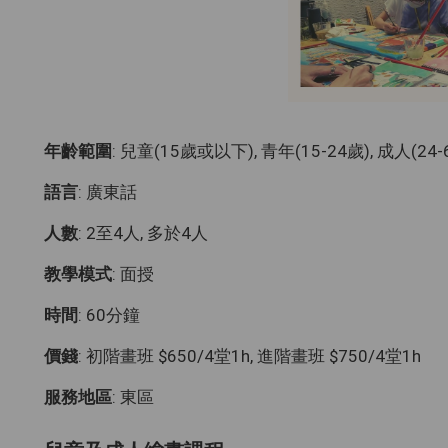
年齡範圍
: 兒童(15歲或以下), 青年(15-24歲), 成人(24-
語言
: 廣東話
人數
: 2至4人, 多於4人
教學模式
: 面授
時間
: 60分鐘
價錢
: 初階畫班 $650/4堂1h, 進階畫班 $750/4堂1h
服務地區
: 東區