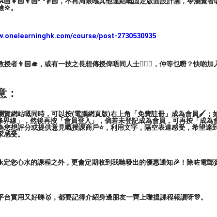
🏻👧🏻👨🏻‍🦳👵🏻，不再局限喺其他連結嘅固定版面設計🈵，令瀏
🔆。
ww.onelearninghk.com/course/post-2730530935
者👨🏻‍🎓，或有一技之長想傳授俾唔同人士🙋🏻‍♂️，仲等乜嘢？快啲加
意：
覽網站嘅同時，可以按(電腦網頁版)右上角「免費註冊」成為會員🖌️；如
三條界線」，然後再按「會員登入」，倘若未登記成為會員，可再按「成為
為您想評分或提供意見嘅授課商戶⭐️，利用文字，隔空表達感受，希望達
家感受。
ark定您心水的課程之外，更會定期收到我哋發出的優惠通知🎉！除咗電
平台實用又好睇🥇，都要記得介紹身邊朋友一齊上嚟搵課程報讀呀🎊。