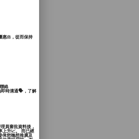
惠⚖️，從而保持
聯絡
即時溝通🗣️，了解
管理員審批資料後，
上升📈。 而已經
發俾您哋想推廣及