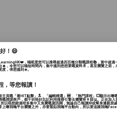
家好！😄
LearningHK❤️，喺呢度您可以搜尋超過四百種分類嘅課程📚，當中超
台🔥，令您可以喺短時間內，集中搵到您想要嘅資料📄，甚至瀏覽之前，
呢度，俾您搵到☀️。
程，等您報讀！
主頁嘅「最HIT點擊」🔝﹑「編輯精選」🆕﹑「熱門課程」💥顯示出嚟
嘅授課商戶，都千祈唔好忘記利用搜尋引擎去瀏覽呀👨🏻‍💻。正在加
，所以唔想錯過咁多集中又免費嘅資訊🆓，無論自己報讀抑或幫身邊親朋戚友🙋
上嚟我哋平台瀏覽之外，亦要緊貼我哋平台動向，所以要追蹤我哋Facebook