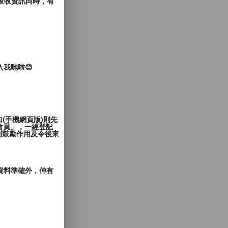
覽者吸收資訊同時，有
入我哋啦😊
(手機網頁版)則先
會員」，一經登記
到鼓勵作用及令後來
郵資料準確外，仲有