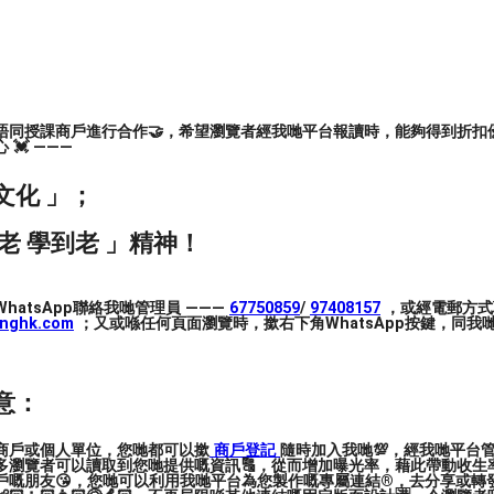
唔同授課商戶進行合作🤝，希望瀏覽者經我哋平台報讀時，能夠得到折扣優
💓 ———
文化 」；
老 學到老 」精神！
hatsApp聯絡我哋管理員 ———
67750859
/
97408157
，或經電郵方式
inghk.com
；又或喺任何頁面瀏覽時，撳右下角WhatsApp按鍵，同我哋
鑑賞能力
意：
商戶或個人單位，您哋都可以撳
商戶登記
隨時加入我哋💯，經我哋平台
多瀏覽者可以讀取到您哋提供嘅資訊🔠，從而增加曝光率，藉此帶動收生率
戶嘅朋友😘，您哋可以利用我哋平台為您製作嘅專屬連結®️，去分享或轉