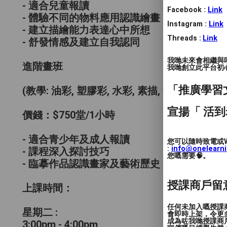
- 適合兒童報讀
Facebook :
Link
- 體驗不同的物料應用認識繪畫
Instagram :
Link
- 建立描繪能力表達心中所想
Threads :
Link
- 舒發情感及建立自我認同
我哋未來會相繼與
進階畫班
我哋創立此平台初心 
「推廣學習
(教學: 油彩, 塑膠彩, 水彩, 素描, 漫畫)
宣揚「 活到
價錢：$750堂/1小時
- 適合青少年及成人報讀
您可以隨時致電或W
:
info@onelearn
- 課程深入探討技巧
您嘅需要🧠。
- 臨摹作品認識畫家及藝術歷史，培養審美和
授課商戶留
上課時間：
任何未加入嘅授課
星期二 :
會即時上架，令更
成為咗我哋授課商
3:00pm - 4:00pm