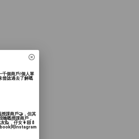
過一千個商戶/個人單
未曾諗過去了解嘅
嘅授課商戶🤝，但其
入我哋嘅授課商戶，
﹑仔女👩🏻‍🍼
同Instagram