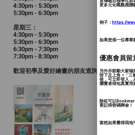
宣傳嘅目標學生群👶
4:30pm - 5:30pm
更多元化嘅觀感體驗
5:30pm - 6:30pm
例子：
https://w
星期三：
4:30pm - 5:30pm
如果您係一位專業教授
5:30pm - 6:30pm
6:30pm - 7:30pm
7:30pm - 8:30pm
優惠會員留
歡迎初學及愛好繪畫的朋友查詢，敬請預約。
另外亦鼓勵大家喺瀏
按下左上角 ≡「
後，可立即登入，
瀏覽者得知真實用
除咗可以Bookm
要記得密碼啊㊙️！
當然如果覺得我地