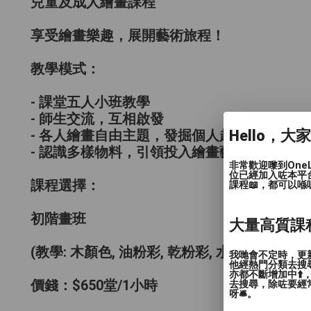
兒童及成人繪畫課程
享受繪畫樂趣，展開藝術旅程！
教學模式：
- 課堂五人小班教學
- 師生交流，互相啟發
Hello，大
- 各人繪畫自由主題，發掘個人趣味
- 認識多樣物料，引領投入繪畫藝術
非常歡迎嚟到One
位已經加入咗本平
課程選擇：
課程📖，都可以喺
初階畫班
大量高質課
(教學: 木顏色, 油粉彩, 乾粉彩, 水筆, 廣告彩)
我哋會不定時，更新
他經熱門分類去搜尋
亦都不斷增加中⬆️
價錢：$650堂/1小時
去搜尋，除咗要經常
呀🛎️。