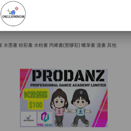
#恆常畫班
#繪畫班
#筲箕灣
畫 水墨畫 粉彩畫 水粉畫 丙烯畫(塑膠彩) 蠟筆畫 漫畫 其他