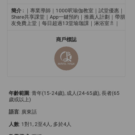
簡介 :
｜專業導師｜1000呎瑜伽教室｜試堂優惠｜
Share共享課堂｜App一鍵預約｜推薦人計劃｜帶朋
友免費上堂｜每日超過13堂瑜珈課｜淋浴室🚿｜
商戶標誌
年齡範圍
: 青年(15-24歲), 成人(24-65歲), 長者(65
歲或以上)
語言
: 廣東話
人數
: 1對1, 2至4人, 多於4人