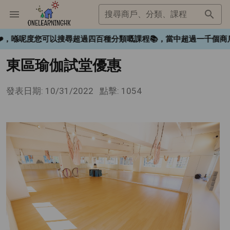
搜尋商戶、分類、課程
gHK❤️，喺呢度您可以搜尋超過四百種分類嘅課程📚，當中超過一千
東區瑜伽試堂優惠
發表日期: 10/31/2022
點擊: 1054