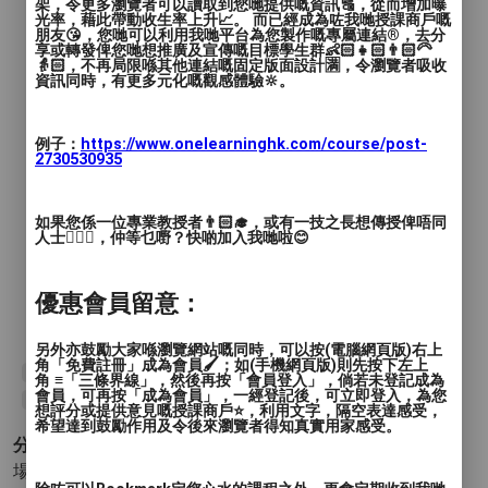
架，令更多瀏覽者可以讀取到您哋提供嘅資訊🔠，從而增加曝
🌿「一樣的價錢，超越的瑜伽體驗」
光率，藉此帶動收生率上升📈。 而已經成為咗我哋授課商戶嘅
朋友😘，您哋可以利用我哋平台為您製作嘅專屬連結®️，去分
享或轉發俾您哋想推廣及宣傳嘅目標學生群👶🏻👧🏻👨🏻‍🦳
👵🏻，不再局限喺其他連結嘅固定版面設計🈵，令瀏覽者吸收
資訊同時，有更多元化嘅觀感體驗🔆。
例子：
https://www.onelearninghk.com/course/post-
2730530935
如果您係一位專業教授者👨🏻‍🎓，或有一技之長想傳授俾唔同
人士🙋🏻‍♂️，仲等乜嘢？快啲加入我哋啦😊
優惠會員留意：
另外亦鼓勵大家喺瀏覽網站嘅同時，可以按(電腦網頁版)右上
角「免費註冊」成為會員🖌️；如(手機網頁版)則先按下左上
#yoga
#eastern
#stretching
#aerial
#mat
#floor
角 ≡「三條界線」，然後再按「會員登入」，倘若未登記成為
會員，可再按「成為會員」，一經登記後，可立即登入，為您
#Quarrybay
想評分或提供意見嘅授課商戶⭐️，利用文字，隔空表達感受，
希望達到鼓勵作用及令後來瀏覽者得知真實用家感受。
分類 :
場地租借服務 - 瑜伽室