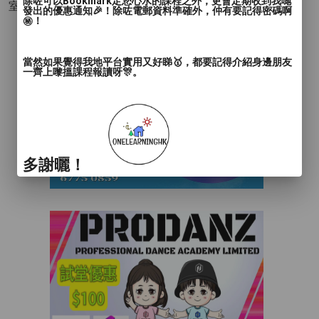
除咗可以Bookmark定您心水的課程之外，更會定期收到我哋
室內運動 - 瑜伽
- 空中瑜伽 地面瑜伽 普拉提
發出的優惠通知🎉！除咗電郵資料準確外，仲有要記得密碼啊
㊙️！
當然如果覺得我地平台實用又好睇🥇，都要記得介紹身邊朋友
一齊上嚟搵課程報讀呀🎊。
多謝曬！