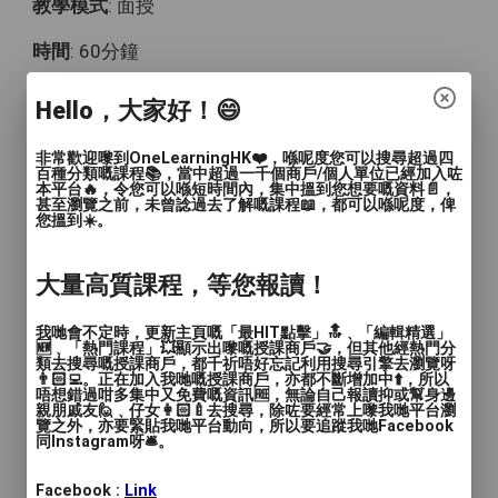
教學模式
: 面授
時間
: 60分鐘
價錢
: $100
Hello，大家好！😄
服務地區
: 東區
非常歡迎嚟到OneLearningHK❤️，喺呢度您可以搜尋超過四
百種分類嘅課程📚，當中超過一千個商戶/個人單位已經加入咗
本平台🔥，令您可以喺短時間內，集中搵到您想要嘅資料📄，
東區瑜伽試堂優惠
甚至瀏覽之前，未曾諗過去了解嘅課程📖，都可以喺呢度，俾
您搵到☀️。
$100 二人同行$150
大量高質課程，等您報讀！
♥️試堂優惠$100 二人同行$150、租場$99起
我哋會不定時，更新主頁嘅「最HIT點擊」🔝﹑「編輯精選」
✨
🆕﹑「熱門課程」💥顯示出嚟嘅授課商戶🤝，但其他經熱門分
類去搜尋嘅授課商戶，都千祈唔好忘記利用搜尋引擎去瀏覽呀
👨🏻‍💻。正在加入我哋嘅授課商戶，亦都不斷增加中⬆️，所以
Novel Yoga 🌳
唔想錯過咁多集中又免費嘅資訊🆓，無論自己報讀抑或幫身邊
親朋戚友🙋﹑仔女👩🏻‍🍼去搜尋，除咗要經常上嚟我哋平台瀏
覽之外，亦要緊貼我哋平台動向，所以要追蹤我哋Facebook
同Instagram呀🛎️。
🧘🏼‍♀️ 首次試堂優惠$100
👩🏼‍🤝‍👩🏻 二人同行只需要$150‼️
Facebook :
Link