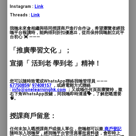
👉🏻 送 Bioderma 卸妝水 or
Instagram :
Link
👉🏻 Juicy Chic 健康雞胸
Threads :
Link
——🧘🏼‍♀️🪴Novel Yoga瑜伽教室 ——
我哋未來會相繼與唔同授課商戶進行合作🤝，希望瀏覽者經我
哋平台報讀時，能夠得到折扣優惠⚖️，從而保持我哋創立此平
台初心 💓 ———
🍁 日式木系大堂
🍁 內設4個私人更衣室
「推廣學習文化 」；
🍁 設有20多個儲物櫃
🦋 場地亦可供租用
宣揚「 活到老 學到老 」精神！
————— Novel Yoga 🍁————
您可以隨時致電或WhatsApp聯絡我哋管理員 ———
67750859
/
97408157
，或經電郵方式聯絡
🪴 超過24種瑜伽種類
:
info@onelearninghk.com
；又或喺任何頁面瀏覽時，撳
右下角WhatsApp按鍵，同我哋即時溝通🗣️，了解您嘅需要
🪴 主打小班教學
🧠。
🪴 針對每位學生需要 重點輔助
🪴 導師經過挑選 具質素保證
授課商戶留意：
————— Novel Yoga 🪴—————
任何未加入嘅授課商戶或個人單位，您哋都可以撳
商戶登記
隨時加入我哋💯，經我哋平台管理員審批資料後，會即時上