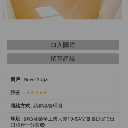
加入關注
撰寫評論
商戶 :
Novel Yoga
評分 :
聯絡方式 :
請聯絡管理員
地址 :
鰂魚涌榮華工業大廈10樓A室🪴 鰂魚涌C出
口步行一分鐘🚇