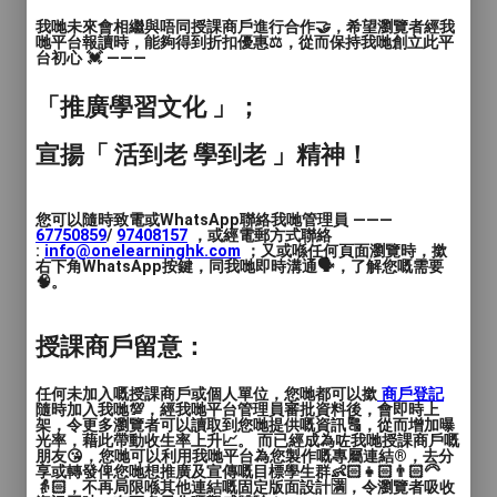
我哋未來會相繼與唔同授課商戶進行合作🤝，希望瀏覽者經我
哋平台報讀時，能夠得到折扣優惠⚖️，從而保持我哋創立此平
台初心 💓 ———
「推廣學習文化 」；
宣揚「 活到老 學到老 」精神！
您可以隨時致電或WhatsApp聯絡我哋管理員 ———
67750859
/
97408157
，或經電郵方式聯絡
:
info@onelearninghk.com
；又或喺任何頁面瀏覽時，撳
右下角WhatsApp按鍵，同我哋即時溝通🗣️，了解您嘅需要
🧠。
授課商戶留意：
任何未加入嘅授課商戶或個人單位，您哋都可以撳
商戶登記
隨時加入我哋💯，經我哋平台管理員審批資料後，會即時上
架，令更多瀏覽者可以讀取到您哋提供嘅資訊🔠，從而增加曝
光率，藉此帶動收生率上升📈。 而已經成為咗我哋授課商戶嘅
朋友😘，您哋可以利用我哋平台為您製作嘅專屬連結®️，去分
享或轉發俾您哋想推廣及宣傳嘅目標學生群👶🏻👧🏻👨🏻‍🦳
👵🏻，不再局限喺其他連結嘅固定版面設計🈵，令瀏覽者吸收