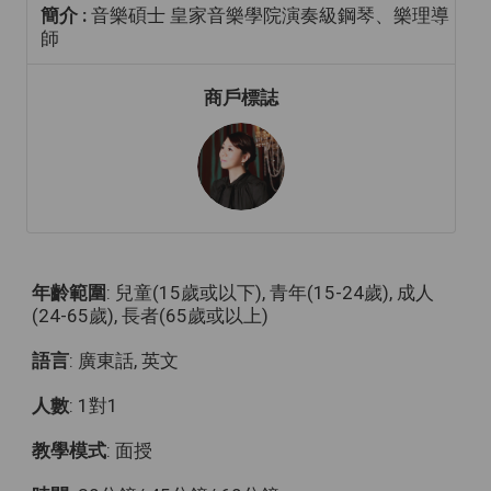
簡介 :
音樂碩士 皇家音樂學院演奏級鋼琴、樂理導
師
商戶標誌
年齡範圍
: 兒童(15歲或以下), 青年(15-24歲), 成人
(24-65歲), 長者(65歲或以上)
語言
: 廣東話, 英文
人數
: 1對1
教學模式
: 面授