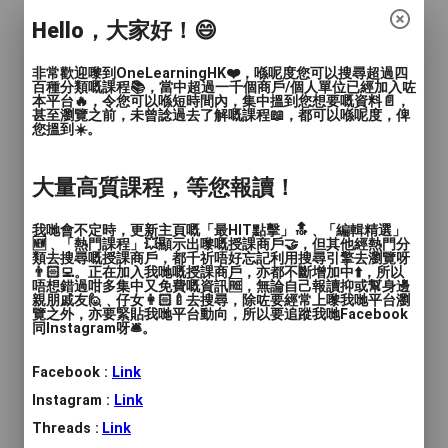
Hello，大家好！😄
非常歡迎嚟到OneLearningHK❤️，喺呢度您可以搜尋超過四
百種分類嘅課程📚，當中超過一千個商戶/個人單位已經加入咗
本平台🔥，令您可以喺短時間內，集中搵到您想要嘅資料📄，
甚至瀏覽之前，未曾諗過去了解嘅課程📖，都可以喺呢度，俾
您搵到☀️。
大量高質課程，等您報讀！
我哋會不定時，更新主頁嘅「最HIT點擊」🔝﹑「編輯精選」
🆕﹑「熱門課程」💥顯示出嚟嘅授課商戶🤝，但其他經熱門分
類去搜尋嘅授課商戶，都千祈唔好忘記利用搜尋引擎去瀏覽呀
👨🏻‍💻。正在加入我哋嘅授課商戶，亦都不斷增加中⬆️，所以
唔想錯過咁多集中又免費嘅資訊🆓，無論自己報讀抑或幫身邊
親朋戚友🙋﹑仔女👩🏻‍🍼去搜尋，除咗要經常上嚟我哋平台瀏
覽之外，亦要緊貼我哋平台動向，所以要追蹤我哋Facebook
同Instagram呀🛎️。
Facebook :
Link
Instagram :
Link
Threads :
Link