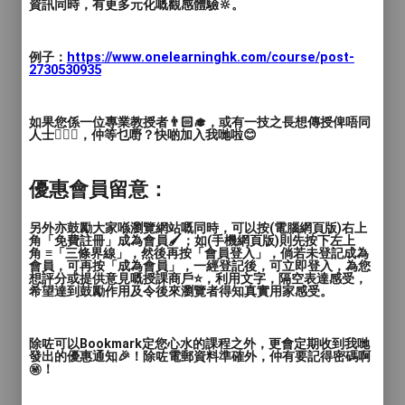
資訊同時，有更多元化嘅觀感體驗🔆。
例子：
https://www.onelearninghk.com/course/post-
2730530935
如果您係一位專業教授者👨🏻‍🎓，或有一技之長想傳授俾唔同
人士🙋🏻‍♂️，仲等乜嘢？快啲加入我哋啦😊
優惠會員留意：
另外亦鼓勵大家喺瀏覽網站嘅同時，可以按(電腦網頁版)右上
角「免費註冊」成為會員🖌️；如(手機網頁版)則先按下左上
角 ≡「三條界線」，然後再按「會員登入」，倘若未登記成為
會員，可再按「成為會員」，一經登記後，可立即登入，為您
想評分或提供意見嘅授課商戶⭐️，利用文字，隔空表達感受，
希望達到鼓勵作用及令後來瀏覽者得知真實用家感受。
除咗可以Bookmark定您心水的課程之外，更會定期收到我哋
發出的優惠通知🎉！除咗電郵資料準確外，仲有要記得密碼啊
㊙️！