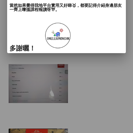
當然如果覺得我地平台實用又好睇🥇，都要記得介紹身邊朋友
一齊上嚟搵課程報讀呀🎊。
多謝曬！