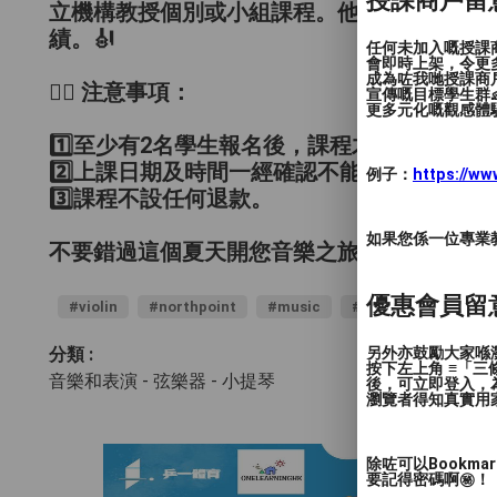
授課商戶留
立機構教授個別或小組課程。他創意而系統化
績。🎻
任何未加入嘅授課
會即時上架，令更
成為咗我哋授課商
☝🏻 注意事項：
宣傳嘅目標學生群👶
更多元化嘅觀感體驗
1️⃣至少有2名學生報名後，課程才開始進行。
2️⃣上課日期及時間一經確認不能改班或轉時間
例子：
https://w
3️⃣課程不設任何退款。
如果您係一位專業教授
不要錯過這個夏天開您音樂之旅的機會！立即
優惠會員留
#violin
#northpoint
#music
#kidsmusic
#pe
另外亦鼓勵大家喺瀏
分類 :
按下左上角 ≡「
音樂和表演 - 弦樂器
- 小提琴
後，可立即登入，
瀏覽者得知真實用
除咗可以Bookm
要記得密碼啊㊙️！