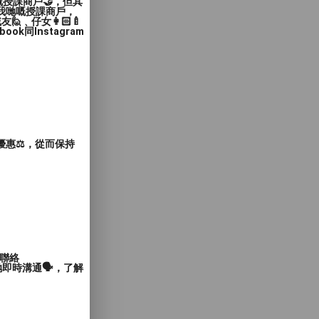
嘅授課商戶🤝，但其
入我哋嘅授課商戶，
﹑仔女👩🏻‍🍼
同Instagram
惠⚖️，從而保持
聯絡
即時溝通🗣️，了解