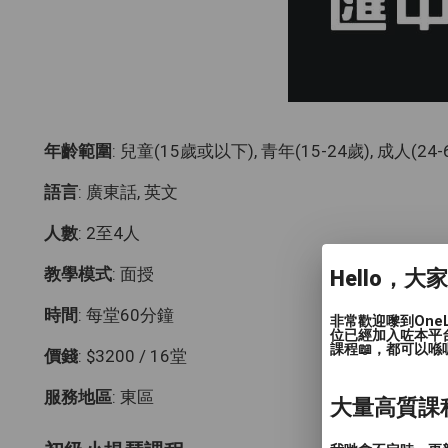
年齡範圍
: 兒童(15歲或以下), 青年(15-24歲), 成人(24
語言
: 廣東話, 英文
人數
: 2至4人
教學模式
: 面授
Hello，大
時間
: 每堂60分鐘
非常歡迎嚟到One
位已經加入咗本平
課程📖，都可以喺
價錢
: $3200 / 16堂
服務地區
: 東區
大量高質課