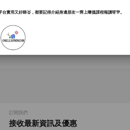
平台實用又好睇🥇，都要記得介紹身邊朋友一齊上嚟搵課程報讀呀🎊。
訂閱我們
接收最新資訊及優惠