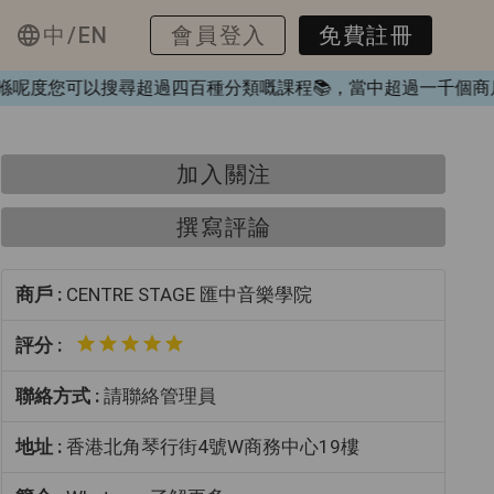
中/EN
會員登入
免費註冊
K❤️，喺呢度您可以搜尋超過四百種分類嘅課程📚，當中超過一
加入關注
撰寫評論
商戶 :
CENTRE STAGE 匯中音樂學院
評分 :
聯絡方式 :
請聯絡管理員
地址 :
香港北角琴行街4號W商務中心19樓