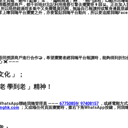
主頁嘅「最HIT點擊」🔝﹑「編輯精選」🆕﹑「熱門課程」💥顯示出嚟
嘅授課商戶，都千祈唔好忘記利用搜尋引擎去瀏覽呀👨🏻‍💻。正在加
，所以唔想錯過咁多集中又免費嘅資訊🆓，無論自己報讀抑或幫身邊親朋戚友🙋
上嚟我哋平台瀏覽之外，亦要緊貼我哋平台動向，所以要追蹤我哋Facebook
朋友一齊報讀匯中音樂學院Centre Stage的
16堂（每堂60分鐘）。
，以及Ernesson多年教學經驗所編寫的教材，
90%以上）將獲得證書，並有機會在八月底的夏
唔同授課商戶進行合作🤝，希望瀏覽者經我哋平台報讀時，能夠得到折扣優
💓 ———
文化 」；
班最多4名學生。✨ 2人成班。
老 學到老 」精神！
完整課程！（如需購買小提琴和肩墊，只需另加$
hatsApp聯絡我哋管理員 ———
67750859
/
97408157
，或經電郵方式
inghk.com
；又或喺任何頁面瀏覽時，撳右下角WhatsApp按鍵，同我哋
🏼，亦適合各初學小朋友與父母一同親子學習小提琴。
CL）指導，擁有超過15年的教學經驗，在官立小學和私