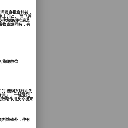
管理員審批資料後，
上升📈。 而已經
發俾您哋想推廣及
覽者吸收資訊同時，有
入我哋啦😊
(手機網頁版)則先
會員」，一經登記
到鼓勵作用及令後來
郵資料準確外，仲有