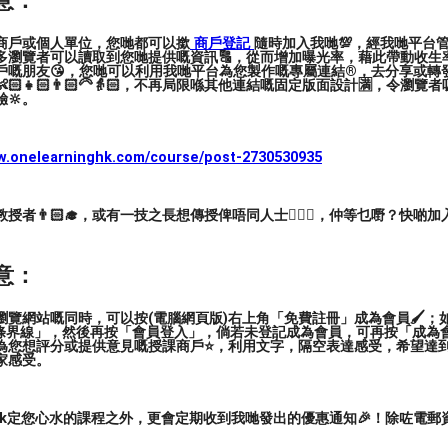
意：
的教學方法使學生在考試和比賽中獲取高分的成
商戶或個人單位，您哋都可以撳
商戶登記
隨時加入我哋💯，經我哋平台
多瀏覽者可以讀取到您哋提供嘅資訊🔠，從而增加曝光率，藉此帶動收生率
戶嘅朋友😘，您哋可以利用我哋平台為您製作嘅專屬連結®️，去分享或轉
🏻👧🏻👨🏻‍🦳👵🏻，不再局限喺其他連結嘅固定版面設計🈵，令瀏
🔆。
。
ww.onelearninghk.com/course/post-2730530935
者👨🏻‍🎓，或有一技之長想傳授俾唔同人士🙋🏻‍♂️，仲等乜嘢？快啲加
報名，與我們一起打開小提琴的世界。
意：
rformance
#adult
覽網站嘅同時，可以按(電腦網頁版)右上角「免費註冊」成為會員🖌️；如
三條界線」，然後再按「會員登入」，倘若未登記成為會員，可再按「成為
為您想評分或提供意見嘅授課商戶⭐️，利用文字，隔空表達感受，希望達
家感受。
ark定您心水的課程之外，更會定期收到我哋發出的優惠通知🎉！除咗電