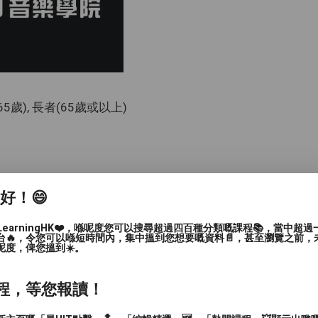
-65歲), 長者(65歲或以上)
家好！😄
LearningHK❤️，喺呢度您可以搜尋超過四百種分類嘅課程📚，當中超
台🔥，令您可以喺短時間內，集中搵到您想要嘅資料📄，甚至瀏覽之前，
呢度，俾您搵到☀️。
程，等您報讀！