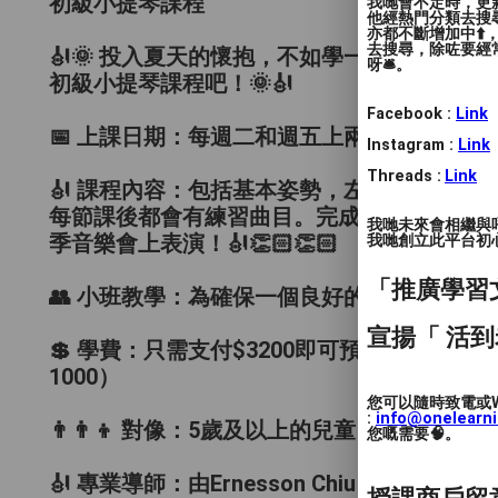
初級小提琴課程
我哋會不定時，更新
他經熱門分類去搜尋
亦都不斷增加中⬆️
去搜尋，除咗要經常
🎻🌞 投入夏天的懷抱，不如學一樣新樂器？攜同
呀🛎️。
初級小提琴課程吧！🌞🎻
Facebook :
Link
📅 上課日期：每週二和週五上兩次課，共8週
Instagram :
Link
Threads :
Link
🎻 課程內容：包括基本姿勢，左右手運用協調
每節課後都會有練習曲目。完成課程（出席率
我哋未來會相繼與
我哋創立此平台初心 
季音樂會上表演！🎻👏🏻👏🏻
「推廣學習
👥 小班教學：為確保一個良好的學習環境，每
宣揚「 活到
💲 學費：只需支付$3200即可預訂16堂
1000）
您可以隨時致電或W
:
info@onelearn
👨‍👨‍👦 對像：5歲及以上的兒童👦🏻
您嘅需要🧠。
🎻 專業導師：由Ernesson Chiu（LT