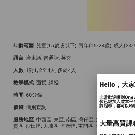
年齡範圍
: 兒童(15歲或以下), 青年(15-24歲), 成人(24
語言
: 廣東話, 普通話, 英文
人數
: 1對1, 2至4人, 多於4人
教學模式
: 面授, 網授
Hello，大
時間
: 60分鐘
非常歡迎嚟到One
位已經加入咗本平
課程📖，都可以喺
價錢
: 個別查詢
服務地區
: 中西區, 東區, 南區, 灣仔區, 九龍城區, 觀塘區
大量高質課
貢區, 沙田區, 大埔區, 荃灣區, 屯門區, 元朗區