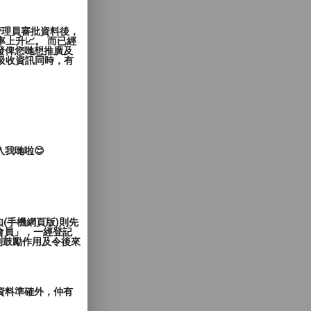
管理員審批資料後，
上升📈。 而已經
發俾您哋想推廣及
覽者吸收資訊同時，有
入我哋啦😊
(手機網頁版)則先
會員」，一經登記
到鼓勵作用及令後來
郵資料準確外，仲有