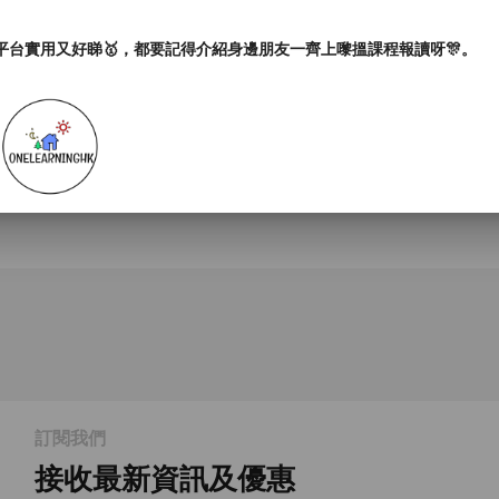
平台實用又好睇🥇，都要記得介紹身邊朋友一齊上嚟搵課程報讀呀🎊。
訂閱我們
接收最新資訊及優惠