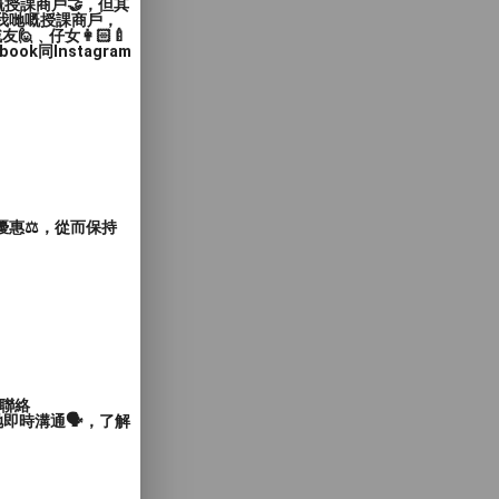
嘅授課商戶🤝，但其
入我哋嘅授課商戶，
﹑仔女👩🏻‍🍼
同Instagram
惠⚖️，從而保持
聯絡
即時溝通🗣️，了解