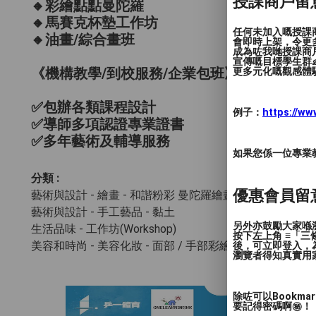
授課商戶留
🔸彩繪點點曼陀羅
🔸馬賽克杯墊工作坊
任何未加入嘅授課
🔸油畫/綜合畫班
會即時上架，令更
成為咗我哋授課商
宣傳嘅目標學生群👶
《機構教學/到校服務/企業包班》
更多元化嘅觀感體驗
✅包辦各類課程設計
例子：
https://w
✅導師多項認證專業證書
✅多年藝術及輔導服務
如果您係一位專業教授
分類 :
優惠會員留
藝術與設計 - 繪畫
- 和諧粉彩 曼陀羅繪畫 禪繞畫 流體畫 
藝術與設計 - 手工藝品
- 黏土
另外亦鼓勵大家喺瀏
生活品味 - 工作坊(Workshop)
按下左上角 ≡「
美容和時尚 - 美容化妝
- 面部 / 手部彩繪
後，可立即登入，
瀏覽者得知真實用
除咗可以Bookm
要記得密碼啊㊙️！