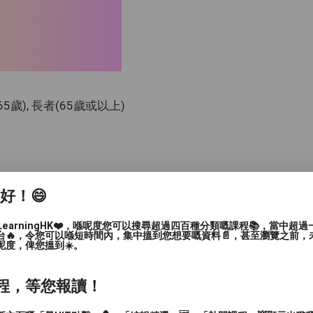
-65歲), 長者(65歲或以上)
家好！😄
LearningHK❤️，喺呢度您可以搜尋超過四百種分類嘅課程📚，當中超
台🔥，令您可以喺短時間內，集中搵到您想要嘅資料📄，甚至瀏覽之前，
呢度，俾您搵到☀️。
, 深水埗區, 黃大仙區, 油尖旺區, 離島區, 葵青區, 北區, 西
程，等您報讀！