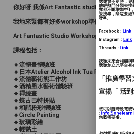
我哋會不定時，更新
他經熱門分類去搜尋
你好呀 我係Art Fantastic studio 嘅導師Mika
亦都不斷增加中⬆️
去搜尋，除咗要經常
呀🛎️。
我地來緊都有好多workshop準備開班嘅 歡迎
Facebook :
Link
Art Fantastic Studio Workshop
Instagram :
Link
Threads :
Link
課程包括：
我哋未來會相繼與
🔸流體畫體驗班
我哋創立此平台初心 
🔸日本Atelier Alcohol Ink Tua Plus 
「推廣學習
🔸流體藝術熊工作坊
🔸酒精墨水藝術體驗班
宣揚「 活到
🔸禪繞畫
🔸蝶古巴特拼貼
🔸和諧粉彩體驗班
您可以隨時致電或W
:
info@onelearn
🔸Circle Painting
您嘅需要🧠。
🔸玻璃彩繪
🔸輕黏土