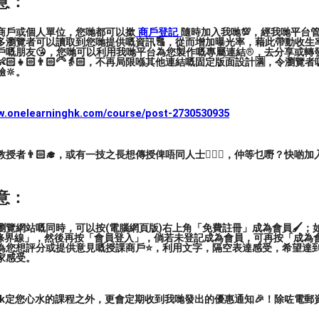
意：
商戶或個人單位，您哋都可以撳
商戶登記
隨時加入我哋💯，經我哋平台
多瀏覽者可以讀取到您哋提供嘅資訊🔠，從而增加曝光率，藉此帶動收生率
戶嘅朋友😘，您哋可以利用我哋平台為您製作嘅專屬連結®️，去分享或轉
🏻👧🏻👨🏻‍🦳👵🏻，不再局限喺其他連結嘅固定版面設計🈵，令瀏
🔆。
ww.onelearninghk.com/course/post-2730530935
者👨🏻‍🎓，或有一技之長想傳授俾唔同人士🙋🏻‍♂️，仲等乜嘢？快啲加
意：
木顏色畫 酒精墨水畫 油畫 粉彩畫 其他 (繪畫)
覽網站嘅同時，可以按(電腦網頁版)右上角「免費註冊」成為會員🖌️；如
三條界線」，然後再按「會員登入」，倘若未登記成為會員，可再按「成為
為您想評分或提供意見嘅授課商戶⭐️，利用文字，隔空表達感受，希望達
家感受。
ark定您心水的課程之外，更會定期收到我哋發出的優惠通知🎉！除咗電