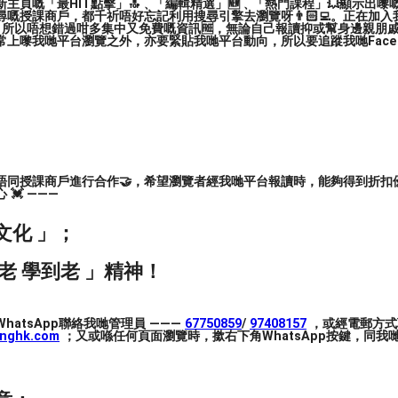
主頁嘅「最HIT點擊」🔝﹑「編輯精選」🆕﹑「熱門課程」💥顯示出嚟
嘅授課商戶，都千祈唔好忘記利用搜尋引擎去瀏覽呀👨🏻‍💻。正在加
😊👋
，所以唔想錯過咁多集中又免費嘅資訊🆓，無論自己報讀抑或幫身邊親朋戚友🙋
上嚟我哋平台瀏覽之外，亦要緊貼我哋平台動向，所以要追蹤我哋Facebook
報名參加😄
唔同授課商戶進行合作🤝，希望瀏覽者經我哋平台報讀時，能夠得到折扣優
💓 ———
One酒精墨水畫師資認證課程
文化 」；
老 學到老 」精神！
hatsApp聯絡我哋管理員 ———
67750859
/
97408157
，或經電郵方式
inghk.com
；又或喺任何頁面瀏覽時，撳右下角WhatsApp按鍵，同我哋