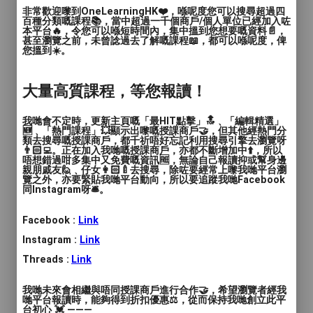
非常歡迎嚟到OneLearningHK❤️，喺呢度您可以搜尋超過四
價錢
: 個別查詢
百種分類嘅課程📚，當中超過一千個商戶/個人單位已經加入咗
本平台🔥，令您可以喺短時間內，集中搵到您想要嘅資料📄，
甚至瀏覽之前，未曾諗過去了解嘅課程📖，都可以喺呢度，俾
服務地區
: 油尖旺區
您搵到☀️。
提供各類訓練包括:
大量高質課程，等您報讀！
泰拳🥊｜瑜珈🧘🏻‍♀️｜TRX📿｜HIIT🤸🏻‍♀️｜
我哋會不定時，更新主頁嘅「最HIT點擊」🔝﹑「編輯精選」
🆕﹑「熱門課程」💥顯示出嚟嘅授課商戶🤝，但其他經熱門分
類去搜尋嘅授課商戶，都千祈唔好忘記利用搜尋引擎去瀏覽呀
👨🏻‍💻。正在加入我哋嘅授課商戶，亦都不斷增加中⬆️，所以
⭕️優惠價試堂
唔想錯過咁多集中又免費嘅資訊🆓，無論自己報讀抑或幫身邊
親朋戚友🙋﹑仔女👩🏻‍🍼去搜尋，除咗要經常上嚟我哋平台瀏
覽之外，亦要緊貼我哋平台動向，所以要追蹤我哋Facebook
⭕️5堂/10堂/15堂/20堂套票
同Instagram呀🛎️。
Facebook :
Link
🔅歡迎DM查詢
Instagram :
Link
女性學員居多，適合一家大細／小朋友上課
Threads :
Link
我哋未來會相繼與唔同授課商戶進行合作🤝，希望瀏覽者經我
哋平台報讀時，能夠得到折扣優惠⚖️，從而保持我哋創立此平
台初心 💓 ———