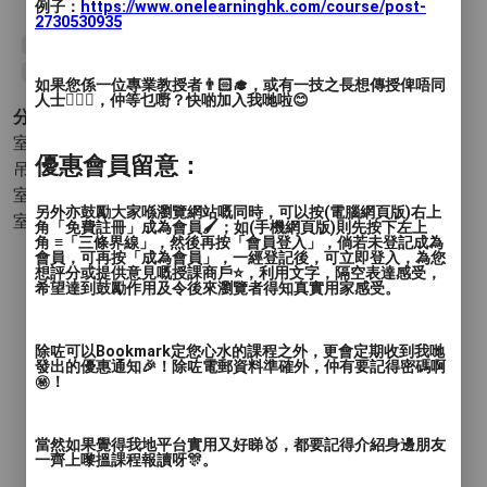
例子：
https://www.onelearninghk.com/course/post-
2730530935
#泰拳
#瑜珈
#TRX
#HIIT
#重力訓練
#編輯精選
#Editor's Choices
如果您係一位專業教授者👨🏻‍🎓，或有一技之長想傳授俾唔同
人士🙋🏻‍♂️，仲等乜嘢？快啲加入我哋啦😊
分類 :
室內運動 - 健身
- 重量訓練 HIIT (高強度間歇訓練) TRX (懸
優惠會員留意：
吊系統) 跆拳 (Kick-Boxing)
室內運動 - 瑜伽
- 地面瑜伽
另外亦鼓勵大家喺瀏覽網站嘅同時，可以按(電腦網頁版)右上
室內運動 - 武術
- 泰拳
角「免費註冊」成為會員🖌️；如(手機網頁版)則先按下左上
角 ≡「三條界線」，然後再按「會員登入」，倘若未登記成為
會員，可再按「成為會員」，一經登記後，可立即登入，為您
想評分或提供意見嘅授課商戶⭐️，利用文字，隔空表達感受，
希望達到鼓勵作用及令後來瀏覽者得知真實用家感受。
除咗可以Bookmark定您心水的課程之外，更會定期收到我哋
發出的優惠通知🎉！除咗電郵資料準確外，仲有要記得密碼啊
㊙️！
當然如果覺得我地平台實用又好睇🥇，都要記得介紹身邊朋友
一齊上嚟搵課程報讀呀🎊。