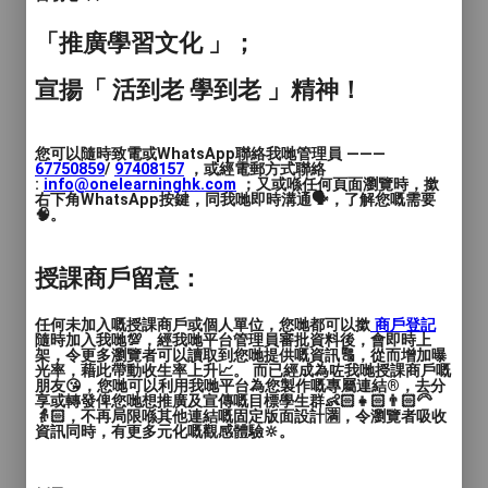
「推廣學習文化 」；
宣揚「 活到老 學到老 」精神！
您可以隨時致電或WhatsApp聯絡我哋管理員 ———
67750859
/
97408157
，或經電郵方式聯絡
:
info@onelearninghk.com
；又或喺任何頁面瀏覽時，撳
右下角WhatsApp按鍵，同我哋即時溝通🗣️，了解您嘅需要
🧠。
授課商戶留意：
任何未加入嘅授課商戶或個人單位，您哋都可以撳
商戶登記
隨時加入我哋💯，經我哋平台管理員審批資料後，會即時上
架，令更多瀏覽者可以讀取到您哋提供嘅資訊🔠，從而增加曝
光率，藉此帶動收生率上升📈。 而已經成為咗我哋授課商戶嘅
朋友😘，您哋可以利用我哋平台為您製作嘅專屬連結®️，去分
享或轉發俾您哋想推廣及宣傳嘅目標學生群👶🏻👧🏻👨🏻‍🦳
👵🏻，不再局限喺其他連結嘅固定版面設計🈵，令瀏覽者吸收
資訊同時，有更多元化嘅觀感體驗🔆。