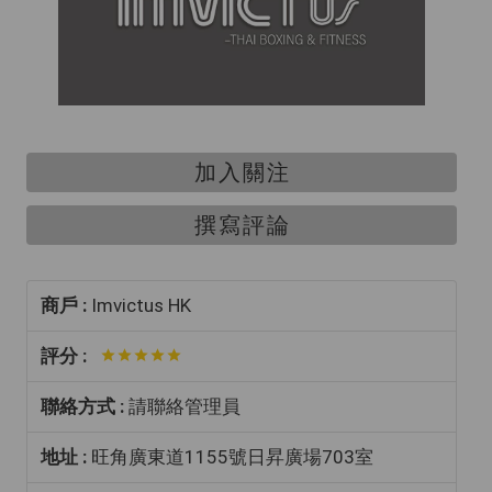
加入關注
撰寫評論
商戶 :
Imvictus HK
評分 :
聯絡方式 :
請聯絡管理員
地址 :
旺角廣東道1155號日昇廣場703室