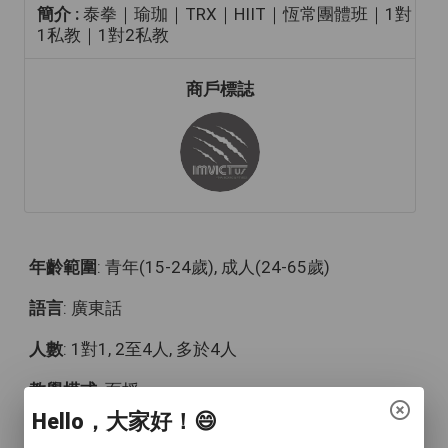
簡介 :
泰拳｜瑜珈｜TRX｜HIIT｜恆常團體班｜1對
1私教｜1對2私教
商戶標誌
年齡範圍
: 青年(15-24歲), 成人(24-65歲)
語言
: 廣東話
人數
: 1對1, 2至4人, 多於4人
教學模式
: 面授
Hello，大家好！😄
時間
: 個別查詢