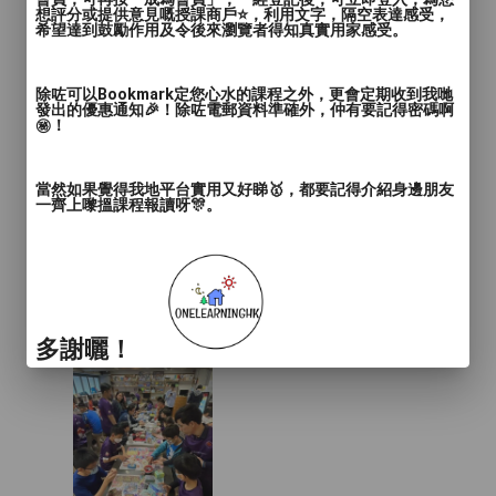
想評分或提供意見嘅授課商戶⭐️，利用文字，隔空表達感受，
希望達到鼓勵作用及令後來瀏覽者得知真實用家感受。
除咗可以Bookmark定您心水的課程之外，更會定期收到我哋
發出的優惠通知🎉！除咗電郵資料準確外，仲有要記得密碼啊
㊙️！
當然如果覺得我地平台實用又好睇🥇，都要記得介紹身邊朋友
一齊上嚟搵課程報讀呀🎊。
多謝曬！