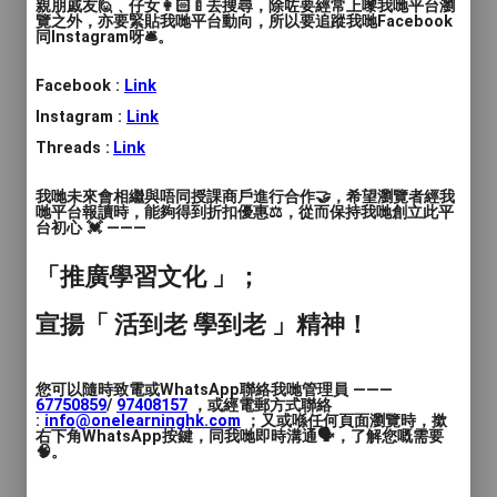
親朋戚友🙋﹑仔女👩🏻‍🍼去搜尋，除咗要經常上嚟我哋平台瀏
覽之外，亦要緊貼我哋平台動向，所以要追蹤我哋Facebook
同Instagram呀🛎️。
Facebook :
Link
Instagram :
Link
Threads :
Link
我哋未來會相繼與唔同授課商戶進行合作🤝，希望瀏覽者經我
哋平台報讀時，能夠得到折扣優惠⚖️，從而保持我哋創立此平
台初心 💓 ———
活動花絮
「推廣學習文化 」；
宣揚「 活到老 學到老 」精神！
您可以隨時致電或WhatsApp聯絡我哋管理員 ———
67750859
/
97408157
，或經電郵方式聯絡
:
info@onelearninghk.com
；又或喺任何頁面瀏覽時，撳
右下角WhatsApp按鍵，同我哋即時溝通🗣️，了解您嘅需要
🧠。