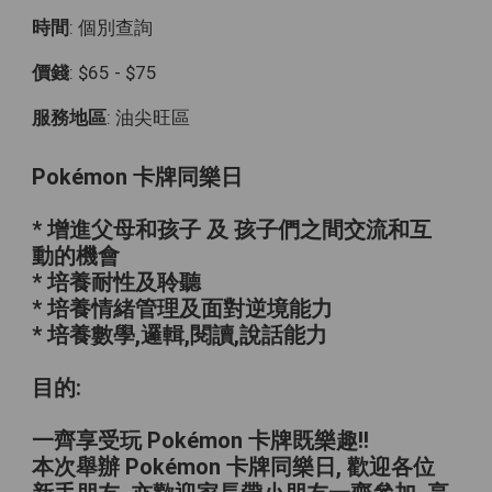
時間
: 個別查詢
價錢
: $65 - $75
服務地區
: 油尖旺區
Pokémon 卡牌同樂日
* 增進父母和孩子 及 孩子們之間交流和互
動的機會
* 培養耐性及聆聽
* 培養情緒管理及面對逆境能力
* 培養數學,邏輯,閱讀,說話能力
目的:
一齊享受玩 Pokémon 卡牌既樂趣!!
本次舉辦 Pokémon 卡牌同樂日, 歡迎各位