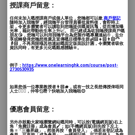
授課商戶留意：
任何未加入嘅授課商戶或個人單位，您哋都可以撳
商戶登記
隨時加入我哋💯，經我哋平台管理員審批資料後，會即時上
架，令更多瀏覽者可以讀取到您哋提供嘅資訊🔠，從而增加曝
光率，藉此帶動收生率上升📈。 而已經成為咗我哋授課商戶嘅
朋友😘，您哋可以利用我哋平台為您製作嘅專屬連結®️，去分
享或轉發俾您哋想推廣及宣傳嘅目標學生群👶🏻👧🏻👨🏻‍🦳
👵🏻，不再局限喺其他連結嘅固定版面設計🈵，令瀏覽者吸收
資訊同時，有更多元化嘅觀感體驗🔆。
例子：
https://www.onelearninghk.com/course/post-
2730530935
如果您係一位專業教授者👨🏻‍🎓，或有一技之長想傳授俾唔同
人士🙋🏻‍♂️，仲等乜嘢？快啲加入我哋啦😊
優惠會員留意：
另外亦鼓勵大家喺瀏覽網站嘅同時，可以按(電腦網頁版)右上
角「免費註冊」成為會員🖌️；如(手機網頁版)則先按下左上
角 ≡「三條界線」，然後再按「會員登入」，倘若未登記成為
會員，可再按「成為會員」，一經登記後，可立即登入，為您