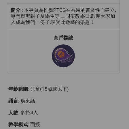
簡介 :
本專頁為推廣PTCG在香港的普及性而建立,
專門舉辦親子及學生等.....同樂教學日,歡迎大家加
入成為我們一份子,享受此遊戲的樂趣！
商戶標誌
年齡範圍
: 兒童(15歲或以下)
語言
: 廣東話
人數
: 多於4人
教學模式
: 面授