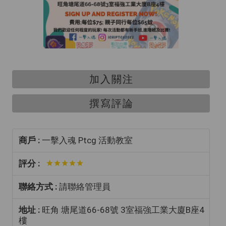
加入關注
撰寫評論
商戶 :
一擊入魂 Ptcg 活動教室
評分 :
聯絡方式 :
請聯絡管理員
地址 :
旺角 塘尾道66-68號 3室福強工業大廈B座4
樓