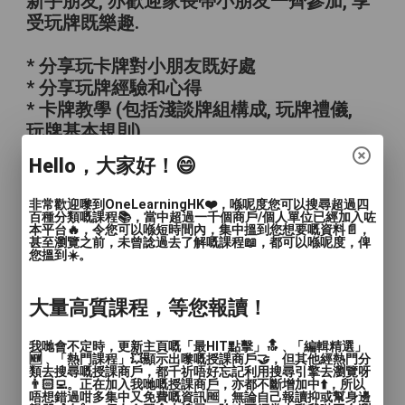
新手朋友, 亦歡迎家長帶小朋友一齊參加, 享
受玩牌既樂趣.
* 分享玩卡牌對小朋友既好處
* 分享玩牌經驗和心得
* 卡牌教學 (包括淺談牌組構成, 玩牌禮儀,
玩牌基本規則)
* 定期有不同教學主題分享!
Hello，大家好！😄
逢星期日 13:00 - 17:45
非常歡迎嚟到OneLearningHK❤️，喺呢度您可以搜尋超過四
百種分類嘅課程📚，當中超過一千個商戶/個人單位已經加入咗
本平台🔥，令您可以喺短時間內，集中搵到您想要嘅資料📄，
費用: 每位$75 親子同行每位$65
甚至瀏覽之前，未曾諗過去了解嘅課程📖，都可以喺呢度，俾
您搵到☀️。
歡迎任何程度玩家,有新手班,進階班及比賽!
大量高質課程，等您報讀！
MILK MAGAZINE 訪問報導
我哋會不定時，更新主頁嘅「最HIT點擊」🔝﹑「編輯精選」
🆕﹑「熱門課程」💥顯示出嚟嘅授課商戶🤝，但其他經熱門分
類去搜尋嘅授課商戶，都千祈唔好忘記利用搜尋引擎去瀏覽呀
👨🏻‍💻。正在加入我哋嘅授課商戶，亦都不斷增加中⬆️，所以
唔想錯過咁多集中又免費嘅資訊🆓，無論自己報讀抑或幫身邊