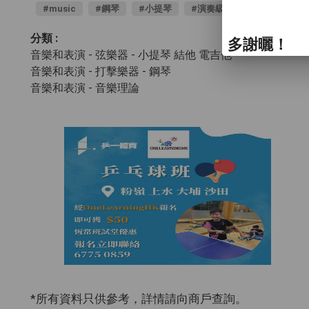
#music
#鋼琴
#小提琴
#演奏級
#成人
#結
分類 :
多謝曬！
音樂和表演 - 弦樂器
- 小提琴 結他 電吉他
音樂和表演 - 打擊樂器
- 鋼琴
音樂和表演 - 音樂理論
*所有資料只供參考，詳情請向商戶查詢。