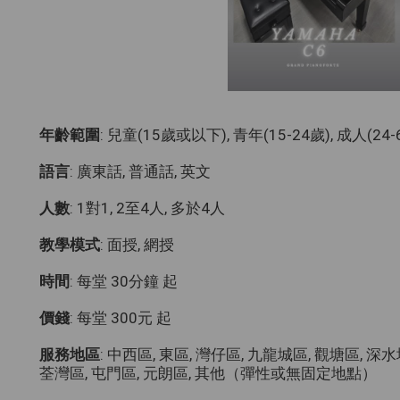
年齡範圍
: 兒童(15歲或以下), 青年(15-24歲), 成人(24
語言
: 廣東話, 普通話, 英文
人數
: 1對1, 2至4人, 多於4人
教學模式
: 面授, 網授
時間
: 每堂 30分鐘 起
價錢
: 每堂 300元 起
服務地區
: 中西區, 東區, 灣仔區, 九龍城區, 觀塘區, 深
荃灣區, 屯門區, 元朗區, 其他（彈性或無固定地點）