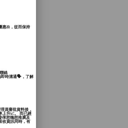
惠⚖️，從而保持
聯絡
即時溝通🗣️，了解
管理員審批資料後，
上升📈。 而已經
發俾您哋想推廣及
覽者吸收資訊同時，有