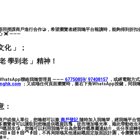
唔同授課商戶進行合作🤝，希望瀏覽者經我哋平台報讀時，能夠得到折扣優
💓 ———
文化 」；
老 學到老 」精神！
hatsApp聯絡我哋管理員 ———
67750859
/
97408157
，或經電郵方式
inghk.com
；又或喺任何頁面瀏覽時，撳右下角WhatsApp按鍵，同我哋
意：
商戶或個人單位，您哋都可以撳
商戶登記
隨時加入我哋💯，經我哋平台
多瀏覽者可以讀取到您哋提供嘅資訊🔠，從而增加曝光率，藉此帶動收生率
戶嘅朋友😘，您哋可以利用我哋平台為您製作嘅專屬連結®️，去分享或轉
🏻👧🏻👨🏻‍🦳👵🏻，不再局限喺其他連結嘅固定版面設計🈵，令瀏
🔆。