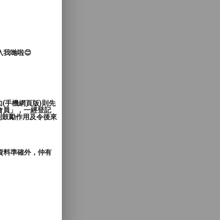
入我哋啦😊
(手機網頁版)則先
會員」，一經登記
到鼓勵作用及令後來
郵資料準確外，仲有