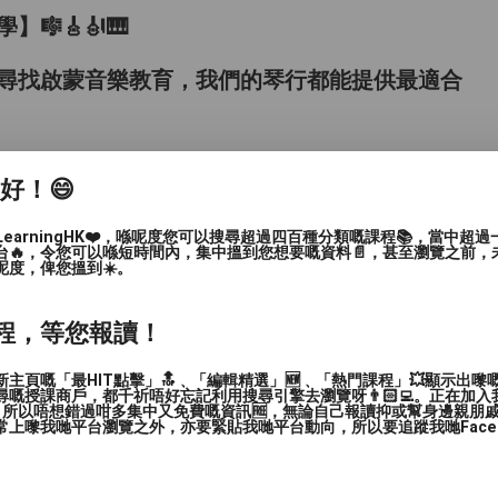
🎸🎻🎹
尋找啟蒙音樂教育，我們的琴行都能提供最適合
家好！😄
】，靈活安排，適合不同年齡與程度！
LearningHK❤️，喺呢度您可以搜尋超過四百種分類嘅課程📚，當中超
台🔥，令您可以喺短時間內，集中搵到您想要嘅資料📄，甚至瀏覽之前，
呢度，俾您搵到☀️。
程，等您報讀！
主頁嘅「最HIT點擊」🔝﹑「編輯精選」🆕﹑「熱門課程」💥顯示出嚟
嘅授課商戶，都千祈唔好忘記利用搜尋引擎去瀏覽呀👨🏻‍💻。正在加
，所以唔想錯過咁多集中又免費嘅資訊🆓，無論自己報讀抑或幫身邊親朋戚友🙋
上嚟我哋平台瀏覽之外，亦要緊貼我哋平台動向，所以要追蹤我哋Facebook