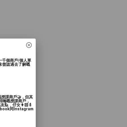
過一千個商戶/個人單
未曾諗過去了解嘅
嘅授課商戶🤝，但其
入我哋嘅授課商戶，
﹑仔女👩🏻‍🍼
同Instagram