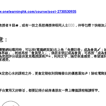
ww.onelearninghk.com/course/post-2730530935
？
者👨🏻‍🎓，或有一技之長想傳授俾唔同人士🙋🏻‍♂️，仲等乜嘢？快啲加
！
意：
覽網站嘅同時，可以按(電腦網頁版)右上角「免費註冊」成為會員🖌️；如
三條界線」，然後再按「會員登入」，倘若未登記成為會員，可再按「成為
為您想評分或提供意見嘅授課商戶⭐️，利用文字，隔空表達感受，希望達
家感受。
ark定您心水的課程之外，更會定期收到我哋發出的優惠通知🎉！除咗電
平台實用又好睇🥇，都要記得介紹身邊朋友一齊上嚟搵課程報讀呀🎊。