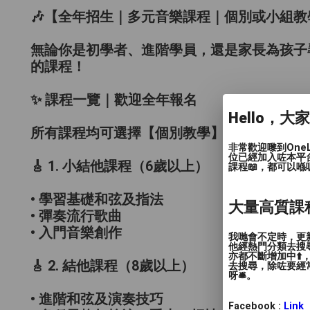
🎶【全年招生｜多元音樂課程｜個別或小組教學】
無論你是初學者、進階學員，還是家長為孩子
的課程！
✨ 課程一覽｜歡迎全年報名
Hello，大
所有課程均可選擇【個別教學】或【小組課程
非常歡迎嚟到One
位已經加入咗本平
🎸 1. 小結他課程（6歲以上）
課程📖，都可以喺
• 學習基礎和弦及指法
大量高質課
• 彈奏流行歌曲
• 入門音樂創作
我哋會不定時，更新
他經熱門分類去搜尋
亦都不斷增加中⬆️
🎸 2. 結他課程（8歲以上）
去搜尋，除咗要經常
呀🛎️。
• 進階和弦及演奏技巧
Facebook :
Link