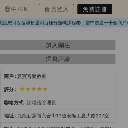
中/EN
會員登入
免費註冊
️，喺呢度您可以搜尋超過四百種分類嘅課程📚，當中超過一千個
加入關注
撰寫評論
商戶 :
嘉寶音樂教室
評分 :
聯絡方式 :
請聯絡管理員
地址 :
九龍新蒲崗六合街11號安隆工廠大廈207室