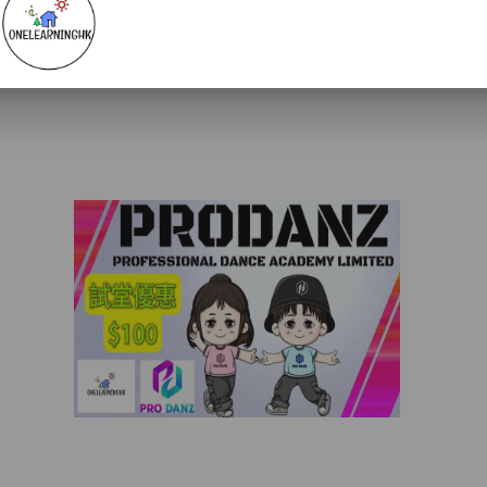
他
#比賽
#考試
#演奏會
#興趣