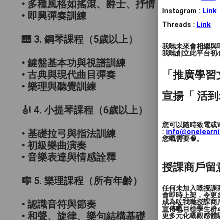
• 多種風格如搖滾、爵士、抒情
Instagram :
Link
• 即興彈奏訓練
Threads :
Link
🎹 3. 鋼琴課程（5歲以上）
我哋未來會相繼與
我哋創立此平台初心 
• 鍵盤基本功與視譜訓練
「推廣學習
• 古典與現代曲目彈奏
• 樂理與聽覺訓練
宣揚「 活到
🎻 4. 小提琴課程（6歲以上）
您可以隨時致電或W
:
info@onelearn
• 基礎拉弓與指法訓練
您嘅需要🧠。
• 初級樂曲演奏
• 音樂表達與情感詮釋
授課商戶留
🎼 5. 樂理課程（所有年齡）
任何未加入嘅授課
會即時上架，令更
成為咗我哋授課商
• 認識音符與節奏
宣傳嘅目標學生群👶
• 和聲、旋律、樂句結構基礎
更多元化嘅觀感體驗