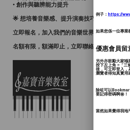
• 創作與聽辨能力提升
例子：
https://w
🌟 想培養音樂感、提升演奏技巧或準備考級
如果您係一位專業教授
立即報名，加入我們的音樂世界！
名額有限，額滿即止，立即聯絡我們了解詳情
優惠會員留
另外亦鼓勵大家喺瀏
按下左上角 ≡「
後，可立即登入，
瀏覽者得知真實用
除咗可以Bookm
要記得密碼啊㊙️！
當然如果覺得我地