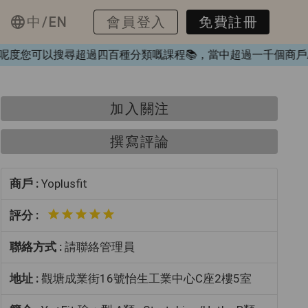
中/EN
會員登入
免費註冊
❤️，喺呢度您可以搜尋超過四百種分類嘅課程📚，當中超過一千個
加入關注
撰寫評論
商戶 :
Yoplusfit
評分 :
聯絡方式 :
請聯絡管理員
地址 :
觀塘成業街16號怡生工業中心C座2樓5室