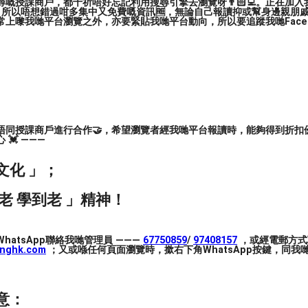
嘅授課商戶，都千祈唔好忘記利用搜尋引擎去瀏覽呀👨🏻‍💻。正在加
，所以唔想錯過咁多集中又免費嘅資訊🆓，無論自己報讀抑或幫身邊親朋戚友🙋
上嚟我哋平台瀏覽之外，亦要緊貼我哋平台動向，所以要追蹤我哋Facebook
對於身體僵硬的人來說，正確的瑜伽拉伸，不僅
的靈活度。首先，想要告訴大家的是，瑜伽並不
多的是筋膜和肌肉。 韌帶是維持關節穩定的最
松，你的關節就松了，不僅容易出現彈響變形，
唔同授課商戶進行合作🤝，希望瀏覽者經我哋平台報讀時，能夠得到折扣優
💓 ———
文化 」；
老 學到老 」精神！
hatsApp聯絡我哋管理員 ———
67750859
/
97408157
，或經電郵方式
inghk.com
；又或喺任何頁面瀏覽時，撳右下角WhatsApp按鍵，同我哋
習過你就知道
意：