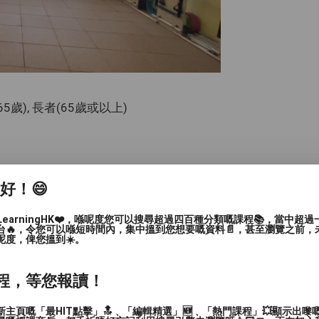
-65歲), 長者(65歲或以上)
家好！😄
LearningHK❤️，喺呢度您可以搜尋超過四百種分類嘅課程📚，當中超
台🔥，令您可以喺短時間內，集中搵到您想要嘅資料📄，甚至瀏覽之前，
呢度，俾您搵到☀️。
程，等您報讀！
主頁嘅「最HIT點擊」🔝﹑「編輯精選」🆕﹑「熱門課程」💥顯示出嚟