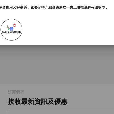
平台實用又好睇🥇，都要記得介紹身邊朋友一齊上嚟搵課程報讀呀🎊。
訂閱我們
接收最新資訊及優惠