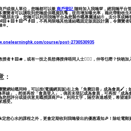
商戶或個人單位，您哋都可以撳
商戶登記
隨時加入我哋💯，經我哋平台
多瀏覽者可以讀取到您哋提供嘅資訊🔠，從而增加曝光率，藉此帶動收生率
戶嘅朋友😘，您哋可以利用我哋平台為您製作嘅專屬連結®️，去分享或轉
🏻👧🏻👨🏻‍🦳👵🏻，不再局限喺其他連結嘅固定版面設計🈵，令瀏
🔆。
ww.onelearninghk.com/course/post-2730530935
者👨🏻‍🎓，或有一技之長想傳授俾唔同人士🙋🏻‍♂️，仲等乜嘢？快啲加
意：
覽網站嘅同時，可以按(電腦網頁版)右上角「免費註冊」成為會員🖌️；如
三條界線」，然後再按「會員登入」，倘若未登記成為會員，可再按「成為
為您想評分或提供意見嘅授課商戶⭐️，利用文字，隔空表達感受，希望達
家感受。
ark定您心水的課程之外，更會定期收到我哋發出的優惠通知🎉！除咗電