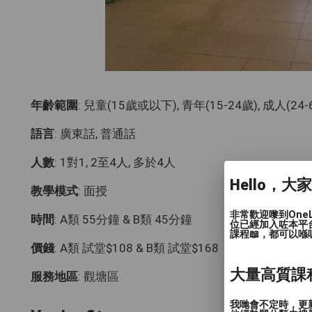
年齡範圍
: 兒童(15歲或以下), 青年(15-24歲), 成人(24
語言
: 廣東話, 普通話
人數
: 1對1, 2至4人, 多於4人
Hello，大
教學模式
: 面授
非常歡迎嚟到One
時間
: A類 55分鐘 & B類 45分鐘
位已經加入咗本平
課程📖，都可以喺
價錢
: A類 試堂$108 & B類 試堂$168
大量高質課
服務地區
: 觀塘區
我哋會不定時，更新