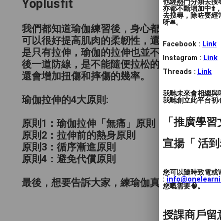
Yoplusfit
他經熱門分類去搜尋
亦都不斷增加中⬆️
去搜尋，除咗要經常
呀🛎️。
我們都知道瑜伽練習後，身心都會得到療癒，
可以很好提高肌肉的柔韌性，還可以提高關節
Facebook :
Link
是只有拉伸，瑜伽的拉伸也並不是拉韌帶，更
Instagram :
Link
後一道防線，是不能隨便拉松的。如果韌帶一
Threads :
Link
還會增加扭傷和摔傷的幾率。
我哋未來會相繼與
瑜伽拉伸的4大原則:
我哋創立此平台初心 
「推廣學習
原則1：瑜伽拉伸「無痛」原則
原則2：拉伸前的熱身原則
宣揚「 活到
原則3：循序漸進原則
原則4：避免代償原則
您可以隨時致電或W
:
info@onelearn
最後，想要告訴大家，練瑜伽真的超級好，練
您嘅需要🧠。
授課商戶留