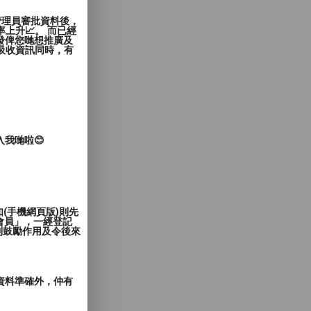
管理員審批資料後，
上升📈。 而已經
發俾您哋想推廣及
覽者吸收資訊同時，有
入我哋啦😊
(手機網頁版)則先
會員」，一經登記
到鼓勵作用及令後來
郵資料準確外，仲有