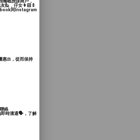
入我哋嘅授課商戶，
﹑仔女👩🏻‍🍼
同Instagram
惠⚖️，從而保持
聯絡
即時溝通🗣️，了解