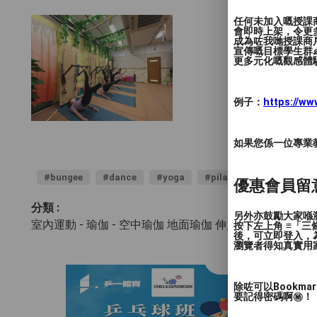
任何未加入嘅授課
會即時上架，令更
成為咗我哋授課商
宣傳嘅目標學生群👶
更多元化嘅觀感體驗
例子：
https://w
如果您係一位專業教授
#bungee
#dance
#yoga
#pilates
優惠會員留
分類 :
另外亦鼓勵大家喺瀏
室內運動 - 瑜伽
- 空中瑜伽 地面瑜伽 伸展運動
按下左上角 ≡「
後，可立即登入，
瀏覽者得知真實用
除咗可以Bookm
要記得密碼啊㊙️！