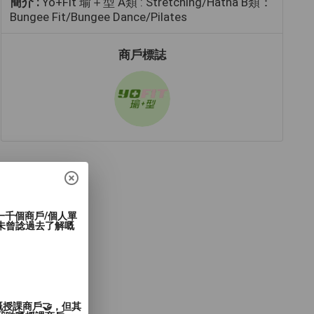
簡介 :
Yo+Fit 瑜＋型 A類 : Stretching/Hatha B類：
Bungee Fit/Bungee Dance/Pilates
商戶標誌
過一千個商戶/個人單
未曾諗過去了解嘅
嘅授課商戶🤝，但其