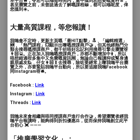
本平台🔥，令您可以喺短時間內，集中搵到您想要嘅資料📄，
背後均會有該年級需要使用的語文知識練習
甚至瀏覽之前，未曾諗過去了解嘅課程📖，都可以喺呢度，俾
如：標點符號、重組句子、修辭手法等 。
您搵到☀️。
幼稚園課程：趣味排故事、趣味認字課堂、
大量高質課程，等您報讀！
寫單詞 、唐詩（一對三課堂）
為了令小朋友更好地應對小學入學的評估和
我哋會不定時，更新主頁嘅「最HIT點擊」🔝﹑「編輯精選」
🆕﹑「熱門課程」💥顯示出嚟嘅授課商戶🤝，但其他經熱門分
考試，我們會就學校的教學內容、考試範圍
類去搜尋嘅授課商戶，都千祈唔好忘記利用搜尋引擎去瀏覽呀
👨🏻‍💻。正在加入我哋嘅授課商戶，亦都不斷增加中⬆️，所以
等，針對性提供練習給小朋友。
唔想錯過咁多集中又免費嘅資訊🆓，無論自己報讀抑或幫身邊
親朋戚友🙋﹑仔女👩🏻‍🍼去搜尋，除咗要經常上嚟我哋平台瀏
覽之外，亦要緊貼我哋平台動向，所以要追蹤我哋Facebook
考試晉升班：（一對一課堂）
同Instagram呀🛎️。
為小朋友提供獨家的試題練習，再者老師會
根據小朋友考試的內容和範圍，參考小朋友
Facebook :
Link
該校的考試題目作出相對的考試練習給小朋
Instagram :
Link
友。
Threads :
Link
我哋未來會相繼與唔同授課商戶進行合作🤝，希望瀏覽者經我
哋平台報讀時，能夠得到折扣優惠⚖️，從而保持我哋創立此平
台初心 💓 ———
「推廣學習文化 」；