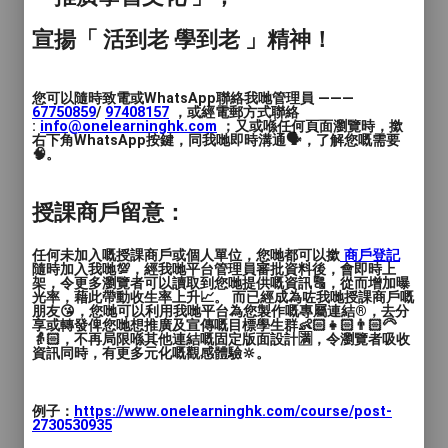
宣揚「 活到老 學到老 」精神！
您可以隨時致電或WhatsApp聯絡我哋管理員 ———
67750859
/
97408157
，或經電郵方式聯絡
:
info@onelearninghk.com
；又或喺任何頁面瀏覽時，撳
右下角WhatsApp按鍵，同我哋即時溝通🗣️，了解您嘅需要
🧠。
授課商戶留意：
任何未加入嘅授課商戶或個人單位，您哋都可以撳
商戶登記
隨時加入我哋💯，經我哋平台管理員審批資料後，會即時上
架，令更多瀏覽者可以讀取到您哋提供嘅資訊🔠，從而增加曝
光率，藉此帶動收生率上升📈。 而已經成為咗我哋授課商戶嘅
朋友😘，您哋可以利用我哋平台為您製作嘅專屬連結®️，去分
享或轉發俾您哋想推廣及宣傳嘅目標學生群👶🏻👧🏻👨🏻‍🦳
👵🏻，不再局限喺其他連結嘅固定版面設計🈵，令瀏覽者吸收
資訊同時，有更多元化嘅觀感體驗🔆。
例子：
https://www.onelearninghk.com/course/post-
2730530935