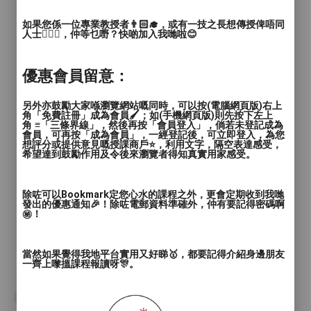
如果您係一位專業教授者👨🏻‍🎓，或有一技之長想傳授俾唔同
人士🙋🏻‍♂️，仲等乜嘢？快啲加入我哋啦😊
優惠會員留意：
另外亦鼓勵大家喺瀏覽網站嘅同時，可以按(電腦網頁版)右上
角「免費註冊」成為會員🖌️；如(手機網頁版)則先按下左上
角 ≡「三條界線」，然後再按「會員登入」，倘若未登記成為
會員，可再按「成為會員」，一經登記後，可立即登入，為您
想評分或提供意見嘅授課商戶⭐️，利用文字，隔空表達感受，
希望達到鼓勵作用及令後來瀏覽者得知真實用家感受。
除咗可以Bookmark定您心水的課程之外，更會定期收到我哋
發出的優惠通知🎉！除咗電郵資料準確外，仲有要記得密碼啊
㊙️！
當然如果覺得我地平台實用又好睇🥇，都要記得介紹身邊朋友
一齊上嚟搵課程報讀呀🎊。
#中文