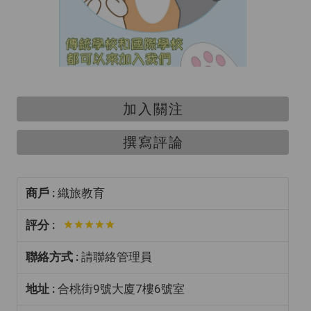
加入關注
撰寫評論
商戶 :
織旅教育
評分 :
聯絡方式 :
請聯絡管理員
地址 :
合桃街9號大廈7樓6號室