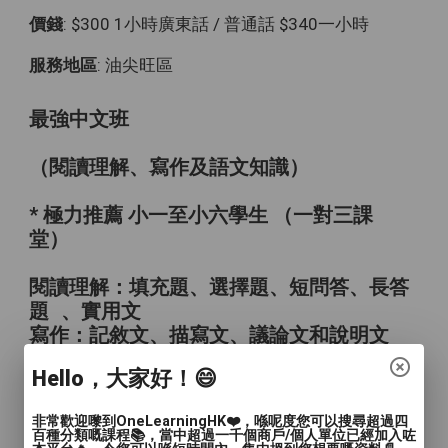
價錢
: $300 1小時廣東話 / 普通話 $340一小時
服務地區
: 油尖旺區
最強中文班
（閱讀理解、寫作及語文知識）
* 極力推薦 小一至小六學生 （一對三課
堂）
閱讀理解：填充題、選擇題、短問答、長答
題 、實用文
寫作：記敘文、描寫文、議論文和說明文
Hello，大家好！😄
老師會在試堂時，根據不同年級的學生，該
校的閱讀練習和寫作練習都會提供記敘文、
非常歡迎嚟到OneLearningHK❤️，喺呢度您可以搜尋超過四
描寫文、議論文和說明文等。在每份練習的
百種分類嘅課程📚，當中超過一千個商戶/個人單位已經加入咗