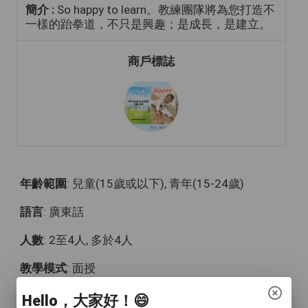
簡介 :
So happy to learn。教練團隊將為您打造不
一樣的跆拳道，不只是興趣；是成長，是建立。
商戶標誌
年齡範圍
: 兒童(15歲或以下), 青年(15-24歲)
語言
: 廣東話
人數
: 2至4人, 多於4人
教學模式
: 面授
時間
: 每堂120分鐘 / 每堂60分鐘（幼兒）
Hello，大家好！😄