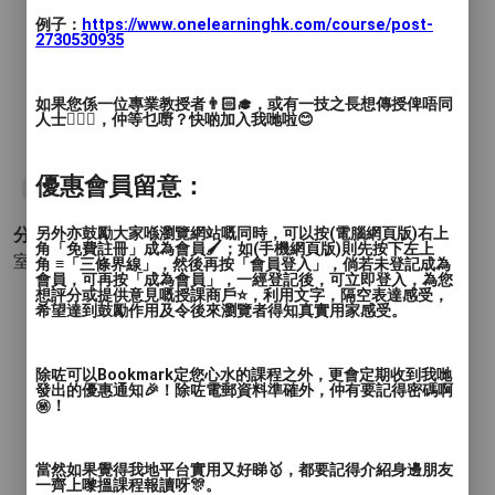
例子：
https://www.onelearninghk.com/course/post-
2730530935
如果您係一位專業教授者👨🏻‍🎓，或有一技之長想傳授俾唔同
人士🙋🏻‍♂️，仲等乜嘢？快啲加入我哋啦😊
優惠會員留意：
#跆拳道
#運動
#幼兒
#兒童
#興趣班
#成長
#taekwondo
分類 :
另外亦鼓勵大家喺瀏覽網站嘅同時，可以按(電腦網頁版)右上
角「免費註冊」成為會員🖌️；如(手機網頁版)則先按下左上
室內運動 - 武術
- 跆拳道
角 ≡「三條界線」，然後再按「會員登入」，倘若未登記成為
會員，可再按「成為會員」，一經登記後，可立即登入，為您
想評分或提供意見嘅授課商戶⭐️，利用文字，隔空表達感受，
希望達到鼓勵作用及令後來瀏覽者得知真實用家感受。
除咗可以Bookmark定您心水的課程之外，更會定期收到我哋
發出的優惠通知🎉！除咗電郵資料準確外，仲有要記得密碼啊
㊙️！
當然如果覺得我地平台實用又好睇🥇，都要記得介紹身邊朋友
一齊上嚟搵課程報讀呀🎊。