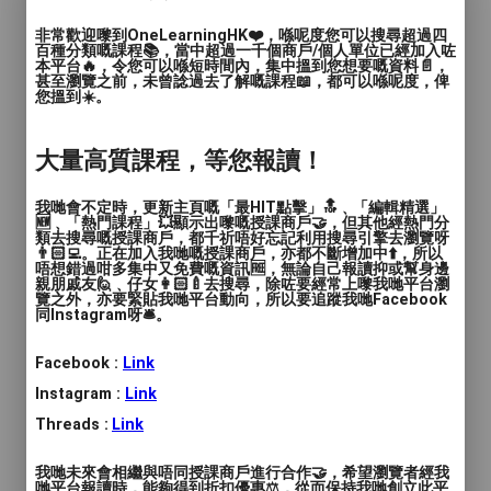
價錢
: $600 / 4堂
非常歡迎嚟到OneLearningHK❤️，喺呢度您可以搜尋超過四
百種分類嘅課程📚，當中超過一千個商戶/個人單位已經加入咗
本平台🔥，令您可以喺短時間內，集中搵到您想要嘅資料📄，
服務地區
: 北區, 沙田區, 荃灣區, 元朗區, 其他（彈性
甚至瀏覽之前，未曾諗過去了解嘅課程📖，都可以喺呢度，俾
或無固定地點）
您搵到☀️。
不一樣的跆拳道
大量高質課程，等您報讀！
由 馮志權師範帶領教練團隊為學員提供專
我哋會不定時，更新主頁嘅「最HIT點擊」🔝﹑「編輯精選」
🆕﹑「熱門課程」💥顯示出嚟嘅授課商戶🤝，但其他經熱門分
業的教學。活動培養興趣；興趣培養學習。
類去搜尋嘅授課商戶，都千祈唔好忘記利用搜尋引擎去瀏覽呀
👨🏻‍💻。正在加入我哋嘅授課商戶，亦都不斷增加中⬆️，所以
唔想錯過咁多集中又免費嘅資訊🆓，無論自己報讀抑或幫身邊
馮志權 師範
親朋戚友🙋﹑仔女👩🏻‍🍼去搜尋，除咗要經常上嚟我哋平台瀏
覽之外，亦要緊貼我哋平台動向，所以要追蹤我哋Facebook
正道舘-助理總教練
同Instagram呀🛎️。
現任香港少訓品勢教練
世界跆拳道
Facebook :
Link
國際品勢裁判 (IR)
Instagram :
Link
香港跆拳道正道舘 - 黑帶七段
Threads :
Link
香港跆拳道協會 - 黑帶六段
韓國國技院-三級晉段官及國際師範
我哋未來會相繼與唔同授課商戶進行合作🤝，希望瀏覽者經我
哋平台報讀時，能夠得到折扣優惠⚖️，從而保持我哋創立此平