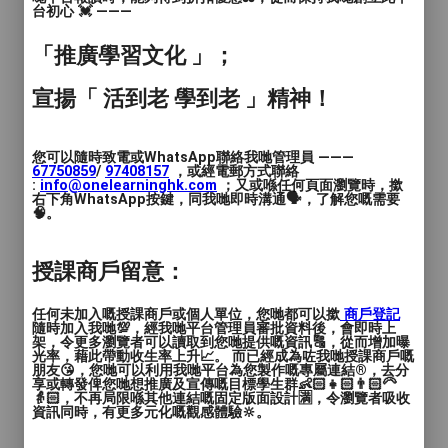
跆協 高級教練證
台初心 💓 ———
跆協 博擊裁判
跆協 品勢裁判
「推廣學習文化 」；
宣揚「 活到老 學到老 」精神！
3歲以上至成人均可參加
固定場地時間
彈性課堂調動
您可以隨時致電或WhatsApp聯絡我哋管理員 ———
教學由淺入深
67750859
/
97408157
，或經電郵方式聯絡
:
info@onelearninghk.com
；又或喺任何頁面瀏覽時，撳
學習目標明確
右下角WhatsApp按鍵，同我哋即時溝通🗣️，了解您嘅需要
🧠。
定期晉升等級
多範疇全面學習
搏擊、品勢、擊破、伸展、特技
授課商戶留意：
荃灣區｜沙田區｜馬鞍山｜上水區
任何未加入嘅授課商戶或個人單位，您哋都可以撳
商戶登記
隨時加入我哋💯，經我哋平台管理員審批資料後，會即時上
架，令更多瀏覽者可以讀取到您哋提供嘅資訊🔠，從而增加曝
光率，藉此帶動收生率上升📈。 而已經成為咗我哋授課商戶嘅
朋友😘，您哋可以利用我哋平台為您製作嘅專屬連結®️，去分
享或轉發俾您哋想推廣及宣傳嘅目標學生群👶🏻👧🏻👨🏻‍🦳
👵🏻，不再局限喺其他連結嘅固定版面設計🈵，令瀏覽者吸收
資訊同時，有更多元化嘅觀感體驗🔆。