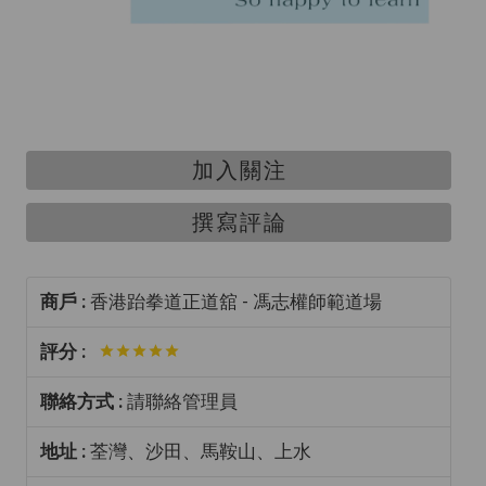
加入關注
撰寫評論
商戶 :
香港跆拳道正道舘 - 馮志權師範道場
評分 :
聯絡方式 :
請聯絡管理員
地址 :
荃灣、沙田、馬鞍山、上水