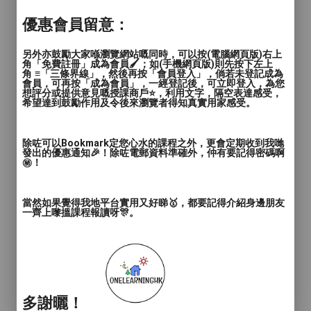
優惠會員留意：
另外亦鼓勵大家喺瀏覽網站嘅同時，可以按(電腦網頁版)右上
角「免費註冊」成為會員🖌️；如(手機網頁版)則先按下左上
角 ≡「三條界線」，然後再按「會員登入」，倘若未登記成為
會員，可再按「成為會員」，一經登記後，可立即登入，為您
想評分或提供意見嘅授課商戶⭐️，利用文字，隔空表達感受，
希望達到鼓勵作用及令後來瀏覽者得知真實用家感受。
除咗可以Bookmark定您心水的課程之外，更會定期收到我哋
發出的優惠通知🎉！除咗電郵資料準確外，仲有要記得密碼啊
㊙️！
當然如果覺得我地平台實用又好睇🥇，都要記得介紹身邊朋友
一齊上嚟搵課程報讀呀🎊。
多謝曬！