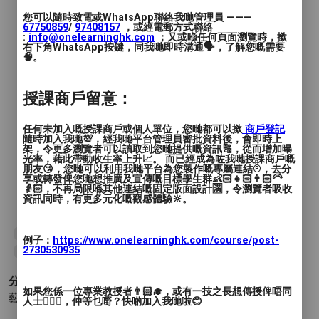
您可以隨時致電或WhatsApp聯絡我哋管理員 ———
-時裝設計
67750859
/
97408157
，或經電郵方式聯絡
:
info@onelearninghk.com
；又或喺任何頁面瀏覽時，撳
-時裝表達技巧
右下角WhatsApp按鍵，同我哋即時溝通🗣️，了解您嘅需要
🧠。
-設計草圖
-配搭技巧
-色彩運用
授課商戶留意：
-製造時裝表演作品
-時裝表演
任何未加入嘅授課商戶或個人單位，您哋都可以撳
商戶登記
隨時加入我哋💯，經我哋平台管理員審批資料後，會即時上
活動對象: 6-12歲兒童 <4-7人一班>
架，令更多瀏覽者可以讀取到您哋提供嘅資訊🔠，從而增加曝
光率，藉此帶動收生率上升📈。 而已經成為咗我哋授課商戶嘅
朋友😘，您哋可以利用我哋平台為您製作嘅專屬連結®️，去分
享或轉發俾您哋想推廣及宣傳嘅目標學生群👶🏻👧🏻👨🏻‍🦳
優惠價: $380 (原價:$700) /6堂 (時裝表演
👵🏻，不再局限喺其他連結嘅固定版面設計🈵，令瀏覽者吸收
費用另加$300)
資訊同時，有更多元化嘅觀感體驗🔆。
#香港親子教育總會
#親子活動
#親子教育
#hkmom
#hkkids
例子：
https://www.onelearninghk.com/course/post-
2730530935
#hkmama
#兒童時裝設計
#時裝設計
分類 :
如果您係一位專業教授者👨🏻‍🎓，或有一技之長想傳授俾唔同
藝術與設計 - 時尚設計
- 設計 其他 (時尚設計)
人士🙋🏻‍♂️，仲等乜嘢？快啲加入我哋啦😊