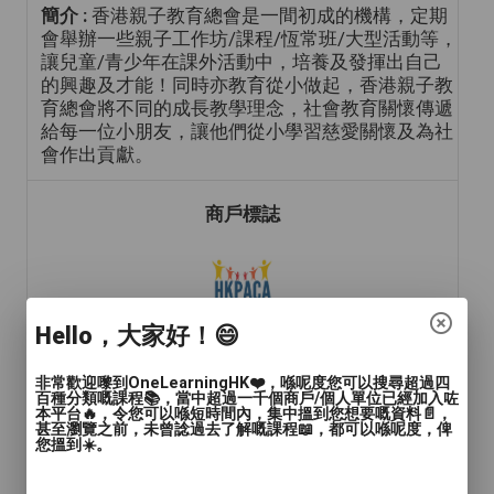
簡介 :
香港親子教育總會是一間初成的機構，定期
會舉辦一些親子工作坊/課程/恆常班/大型活動等，
讓兒童/青少年在課外活動中，培養及發揮出自己
的興趣及才能！同時亦教育從小做起，香港親子教
育總會將不同的成長教學理念，社會教育關懷傳遞
給每一位小朋友，讓他們從小學習慈愛關懷及為社
會作出貢獻。
商戶標誌
Hello，大家好！😄
非常歡迎嚟到OneLearningHK❤️，喺呢度您可以搜尋超過四
百種分類嘅課程📚，當中超過一千個商戶/個人單位已經加入咗
年齡範圍
: 兒童(15歲或以下)
本平台🔥，令您可以喺短時間內，集中搵到您想要嘅資料📄，
甚至瀏覽之前，未曾諗過去了解嘅課程📖，都可以喺呢度，俾
您搵到☀️。
語言
: 廣東話