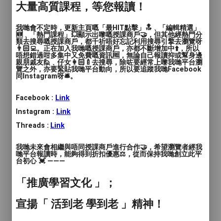
人數
: 2至4人, 多於4人
大量高質課程，等您報讀！
教學模式
: 面授
我哋會不定時，更新主頁嘅「最HIT點擊」🔝﹑「編輯精選」
🆕﹑「熱門課程」💥顯示出嚟嘅授課商戶🤝，但其他經熱門分
類去搜尋嘅授課商戶，都千祈唔好忘記利用搜尋引擎去瀏覽呀
時間
: 120分鐘每堂 / 6堂
👨🏻‍💻。正在加入我哋嘅授課商戶，亦都不斷增加中⬆️，所以
唔想錯過咁多集中又免費嘅資訊🆓，無論自己報讀抑或幫身邊
親朋戚友🙋﹑仔女👩🏻‍🍼去搜尋，除咗要經常上嚟我哋平台瀏
價錢
: HKD$380
覽之外，亦要緊貼我哋平台動向，所以要追蹤我哋Facebook
同Instagram呀🛎️。
服務地區
: 觀塘區
Facebook :
Link
小小FASHION DESIGNER
Instagram :
Link
Threads :
Link
呼叫未來時裝設計師！
我哋未來會相繼與唔同授課商戶進行合作🤝，希望瀏覽者經我
哋平台報讀時，能夠得到折扣優惠⚖️，從而保持我哋創立此平
我們相信每位小朋友擁有獨特和無窮的創意
台初心 💓 ———
點子，今次有機會讓小朋友無限創意及想
像，再呈現出來! 仲有機會體驗實體參與＂
「推廣學習文化 」；
時裝設計表演FASHION Show＂，身穿自己
宣揚「 活到老 學到老 」精神！
的設計於鬧市中，展演出屬於自己的小小世
界，展現專屬於小朋友的時尚一面！