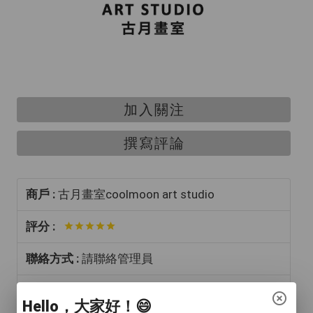
加入關注
撰寫評論
商戶 :
古月畫室coolmoon art studio
評分 :
聯絡方式 :
請聯絡管理員
地址 :
九龍黃大仙睦鄰街八號現崇山商場地下9號A
Hello，大家好！😄
舖