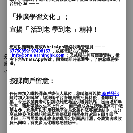
教學模式
: 面授
台初心 💓 ———
時間
: 個別查詢
「推廣學習文化 」；
價錢
: 個別查詢
宣揚「 活到老 學到老 」精神！
服務地區
: 黃大仙區
您可以隨時致電或WhatsApp聯絡我哋管理員 ———
67750859
/
97408157
，或經電郵方式聯絡
:
info@onelearninghk.com
；又或喺任何頁面瀏覽時，撳
分類 :
右下角WhatsApp按鍵，同我哋即時溝通🗣️，了解您嘅需要
藝術與設計 - 繪畫
- 木顏色畫 酒精墨水畫 素描 油畫 水彩畫
🧠。
水墨畫 粉彩畫 水粉畫 丙烯畫(塑膠彩) 蠟筆畫 其他 (繪畫)
授課商戶留意：
任何未加入嘅授課商戶或個人單位，您哋都可以撳
商戶登記
隨時加入我哋💯，經我哋平台管理員審批資料後，會即時上
架，令更多瀏覽者可以讀取到您哋提供嘅資訊🔠，從而增加曝
光率，藉此帶動收生率上升📈。 而已經成為咗我哋授課商戶嘅
朋友😘，您哋可以利用我哋平台為您製作嘅專屬連結®️，去分
享或轉發俾您哋想推廣及宣傳嘅目標學生群👶🏻👧🏻👨🏻‍🦳
👵🏻，不再局限喺其他連結嘅固定版面設計🈵，令瀏覽者吸收
資訊同時，有更多元化嘅觀感體驗🔆。