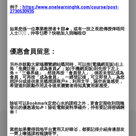
例子：
https://www.onelearninghk.com/course/post-
2730530935
如果您係一位專業教授者👨🏻‍🎓，或有一技之長想傳授俾唔同
人士🙋🏻‍♂️，仲等乜嘢？快啲加入我哋啦😊
優惠會員留意：
另外亦鼓勵大家喺瀏覽網站嘅同時，可以按(電腦網頁版)右上
角「免費註冊」成為會員🖌️；如(手機網頁版)則先按下左上
角 ≡「三條界線」，然後再按「會員登入」，倘若未登記成為
會員，可再按「成為會員」，一經登記後，可立即登入，為您
想評分或提供意見嘅授課商戶⭐️，利用文字，隔空表達感受，
希望達到鼓勵作用及令後來瀏覽者得知真實用家感受。
*所有資料只供參考，詳情請向商戶查詢。
除咗可以Bookmark定您心水的課程之外，更會定期收到我哋
發出的優惠通知🎉！除咗電郵資料準確外，仲有要記得密碼啊
㊙️！
0 用戶評論
當然如果覺得我地平台實用又好睇🥇，都要記得介紹身邊朋友
一齊上嚟搵課程報讀呀🎊。