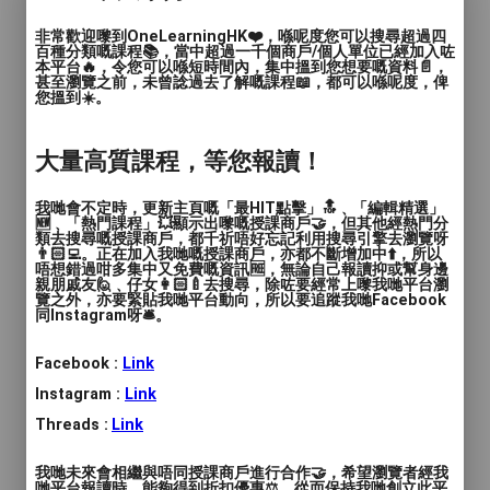
非常歡迎嚟到OneLearningHK❤️，喺呢度您可以搜尋超過四
簡介 :
古月畫室著重培養孩子的想像力和創造力，
百種分類嘅課程📚，當中超過一千個商戶/個人單位已經加入咗
激發和保護他們能夠自由主動去呈現自己生命的能
本平台🔥，令您可以喺短時間內，集中搵到您想要嘅資料📄，
甚至瀏覽之前，未曾諗過去了解嘅課程📖，都可以喺呢度，俾
力，讓孩子們參與創造性的藝術活動是實現這一目
您搵到☀️。
標的最有效方法。
大量高質課程，等您報讀！
商戶標誌
我哋會不定時，更新主頁嘅「最HIT點擊」🔝﹑「編輯精選」
🆕﹑「熱門課程」💥顯示出嚟嘅授課商戶🤝，但其他經熱門分
類去搜尋嘅授課商戶，都千祈唔好忘記利用搜尋引擎去瀏覽呀
👨🏻‍💻。正在加入我哋嘅授課商戶，亦都不斷增加中⬆️，所以
唔想錯過咁多集中又免費嘅資訊🆓，無論自己報讀抑或幫身邊
親朋戚友🙋﹑仔女👩🏻‍🍼去搜尋，除咗要經常上嚟我哋平台瀏
覽之外，亦要緊貼我哋平台動向，所以要追蹤我哋Facebook
同Instagram呀🛎️。
年齡範圍
: 兒童(15歲或以下), 青年(15-24歲)
Facebook :
Link
Instagram :
Link
語言
: 廣東話
Threads :
Link
人數
: 1對1, 2至4人, 多於4人
我哋未來會相繼與唔同授課商戶進行合作🤝，希望瀏覽者經我
哋平台報讀時，能夠得到折扣優惠⚖️，從而保持我哋創立此平