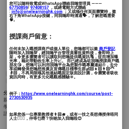
您可以隨時致電或WhatsApp聯絡我哋管理員 ———
67750859
/
97408157
，或經電郵方式聯絡
:
info@onelearninghk.com
；又或喺任何頁面瀏覽時，撳
右下角WhatsApp按鍵，同我哋即時溝通🗣️，了解您嘅需要
🧠。
授課商戶留意：
任何未加入嘅授課商戶或個人單位，您哋都可以撳
商戶登記
隨時加入我哋💯，經我哋平台管理員審批資料後，會即時上
架，令更多瀏覽者可以讀取到您哋提供嘅資訊🔠，從而增加曝
光率，藉此帶動收生率上升📈。 而已經成為咗我哋授課商戶嘅
朋友😘，您哋可以利用我哋平台為您製作嘅專屬連結®️，去分
享或轉發俾您哋想推廣及宣傳嘅目標學生群👶🏻👧🏻👨🏻‍🦳
👵🏻，不再局限喺其他連結嘅固定版面設計🈵，令瀏覽者吸收
#English
#oral
#speaking
#writing
#comprehension
資訊同時，有更多元化嘅觀感體驗🔆。
#playgroup
#phonics
分類 :
例子：
https://www.onelearninghk.com/course/post-
2730530935
親子 - 學前遊戲小組 (Play Group)
學術 - 基礎教育
- 英文
語言 - 英語
如果您係一位專業教授者👨🏻‍🎓，或有一技之長想傳授俾唔同
人士🙋🏻‍♂️，仲等乜嘢？快啲加入我哋啦😊