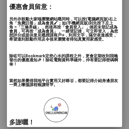
優惠會員留意：
另外亦鼓勵大家喺瀏覽網站嘅同時，可以按(電腦網頁版)右上
角「免費註冊」成為會員🖌️；如(手機網頁版)則先按下左上
角 ≡「三條界線」，然後再按「會員登入」，倘若未登記成為
會員，可再按「成為會員」，一經登記後，可立即登入，為您
想評分或提供意見嘅授課商戶⭐️，利用文字，隔空表達感受，
希望達到鼓勵作用及令後來瀏覽者得知真實用家感受。
除咗可以Bookmark定您心水的課程之外，更會定期收到我哋
發出的優惠通知🎉！除咗電郵資料準確外，仲有要記得密碼啊
㊙️！
當然如果覺得我地平台實用又好睇🥇，都要記得介紹身邊朋友
一齊上嚟搵課程報讀呀🎊。
多謝曬！