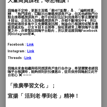
大量高質課程，等您報讀！
時間
: 60分鐘
我哋會不定時，更新主頁嘅「最HIT點擊」🔝﹑「編輯精選」
🆕﹑「熱門課程」💥顯示出嚟嘅授課商戶🤝，但其他經熱門分
價錢
: $240 - $300
類去搜尋嘅授課商戶，都千祈唔好忘記利用搜尋引擎去瀏覽呀
👨🏻‍💻。正在加入我哋嘅授課商戶，亦都不斷增加中⬆️，所以
唔想錯過咁多集中又免費嘅資訊🆓，無論自己報讀抑或幫身邊
服務地區
: 西貢區, 沙田區
親朋戚友🙋﹑仔女👩🏻‍🍼去搜尋，除咗要經常上嚟我哋平台瀏
覽之外，亦要緊貼我哋平台動向，所以要追蹤我哋Facebook
同Instagram呀🛎️。
Come and join us to enjoy the fun in
English
Facebook :
Link
Instagram :
Link
English Castle is an English language
Threads :
Link
centre. Our NETs inspire students in
speaking and writing creativity.
我哋未來會相繼與唔同授課商戶進行合作🤝，希望瀏覽者經我
哋平台報讀時，能夠得到折扣優惠⚖️，從而保持我哋創立此平
台初心 💓 ———
英文堡是一所英語中心，我們擁有豐富經驗
的外藉老師，以輕鬆氣氛帶領學生享受英語
「推廣學習文化 」；
課堂，提升以英語溝通。亦以不同的題材及
宣揚「 活到老 學到老 」精神！
遊戲來擴闊學生的思維，提高寫作的創意。