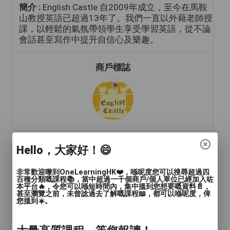
簡介 :
English Castle 自2009年成立，至今在馬鞍
山教授英語已超過13年了。我們一直以外藉老師授
課，以輕鬆的氣氛帶領學生享受學習英語，從不論
會話甚至寫作中提升自信心及樂趣。
商戶標誌
Hello，大家好！😄
年齡範圍
: 兒童(15歲或以下)
非常歡迎嚟到OneLearningHK❤️，喺呢度您可以搜尋超過四
語言
: 廣東話, 普通話, 英文
百種分類嘅課程📚，當中超過一千個商戶/個人單位已經加入咗
本平台🔥，令您可以喺短時間內，集中搵到您想要嘅資料📄，
甚至瀏覽之前，未曾諗過去了解嘅課程📖，都可以喺呢度，俾
人數
: 2至4人
您搵到☀️。
教學模式
: 面授